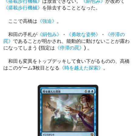
《搭載歩行機械》
は放置できない。
《絹包み》
が改めて
《搭載歩行機械》
を除去することとなった。
ここで高橋は
《強迫》
。
和田の手札が
《絹包み》
・
《勇敢な姿勢》
・
《停滞の
罠》
であることが明かされ、能動的に動けないことが露わ
になってしまう (指定は
《停滞の罠》
) 。
和田も変異をトップデッキして食い下がるものの、高橋
はこのゲーム3枚目となる
《時を越えた探索》
。