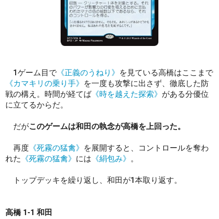
1ゲーム目で
《正義のうねり》
を見ている高橋はここまで
《カマキリの乗り手》
を一度も攻撃に出さず、徹底した防
戦の構え。時間が経てば
《時を越えた探索》
がある分優位
に立てるからだ。
だが
このゲームは和田の執念が高橋を上回った。
再度
《死霧の猛禽》
を展開すると、コントロールを奪わ
れた
《死霧の猛禽》
には
《絹包み》
。
トップデッキを繰り返し、和田が1本取り返す。
高橋 1-1 和田