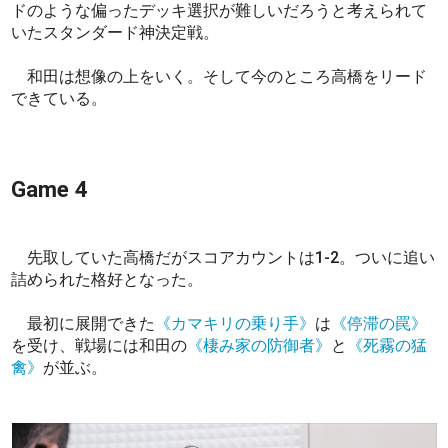
ドのような偏ったデッキ選択が難しいだろうと考えられて
いたスタンダード神決定戦。
和田は想像の上をいく。そして今のところ高橋をリード
できている。
Game 4
先取していた高橋だがスコアカウントは1-2。ついに追い
詰められた格好となった。
最初に展開できた
《カマキリの乗り手》
は
《停滞の罠》
を受け、戦場には和田の
《棲み家の防御者》
と
《死霧の猛
禽》
が並ぶ。