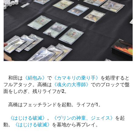
和田は
《絹包み》
で
《カマキリの乗り手》
を処理すると
フルアタック。高橋は
《魂火の大導師》
でのブロックで盤
面をしのぎ、残りライフが2。
高橋はフェッチランドを起動。ライフが1。
《はじける破滅》
。
《ヴリンの神童、ジェイス》
を起
動。
《はじける破滅》
を墓地から再プレイ。