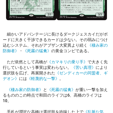
細かいアドバンテージに長けるダークジェスカイだがボ
ードに大きく干渉できるカードは少ない。その弱みにつけ
込むシステム、それがアブザン大変異より続く
《棲み家の
防御者》
・
《死霧の猛禽》
の黄金コンビである。
ただ依然として高橋が
《カマキリの乗り手》
で大きく先
行しているという事実は変わらない。
《苦い真理》
により
選択肢を広げ、再展開された
《ゼンディカーの同盟者、ギ
デオン》
には
《軽蔑的な一撃》
。
《棲み家の防御者》
と
《死霧の猛禽》
が重い一撃を加え
るもののこの時点で和田のライフは6、高橋のライフは
10。
手札が潤沢な高橋は選択肢を吟味した上で
《乱脈な気