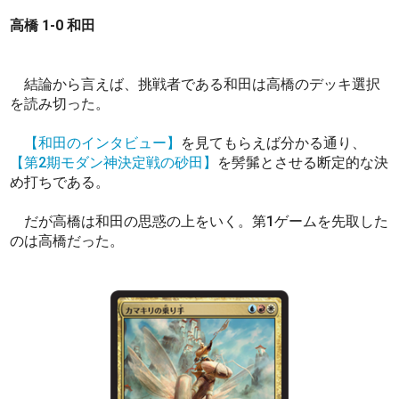
高橋 1-0 和田
結論から言えば、挑戦者である和田は高橋のデッキ選択
を読み切った。
【和田のインタビュー】
を見てもらえば分かる通り、
【第2期モダン神決定戦の砂田】
を髣髴とさせる断定的な決
め打ちである。
だが高橋は和田の思惑の上をいく。第1ゲームを先取した
のは高橋だった。