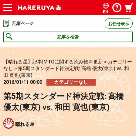
EN
ショップ
買取
記事
デッキ検索
デッキ構築
選手一覧
店舗一覧
イベント
お問い合わせ
記事ページ
お任せ表示
記事を検索
【晴れる屋】記事|MTGに関する読み物を更新
>
カテゴリー
なし
>
第5期スタンダード神決定戦: 高橋 優太(東京) vs. 和
田 寛也(東京)
2016/01/11 00:00
カテゴリーなし
第5期スタンダード神決定戦: 高橋
優太(東京) vs. 和田 寛也(東京)
晴れる屋