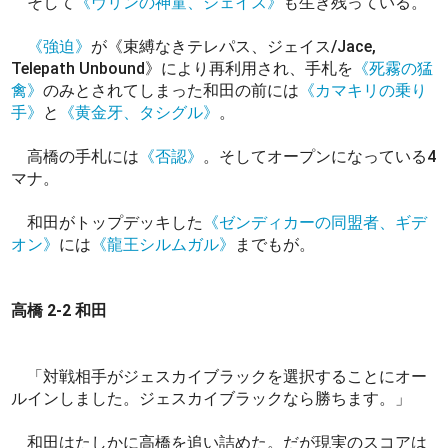
そして
《ヴリンの神童、ジェイス》
も生き残っている。
《強迫》
が《束縛なきテレパス、ジェイス/Jace,
Telepath Unbound》により再利用され、手札を
《死霧の猛
禽》
のみとされてしまった和田の前には
《カマキリの乗り
手》
と
《黄金牙、タシグル》
。
高橋の手札には
《否認》
。そしてオープンになっている4
マナ。
和田がトップデッキした
《ゼンディカーの同盟者、ギデ
オン》
には
《龍王シルムガル》
までもが。
高橋 2-2 和田
「対戦相手がジェスカイブラックを選択することにオー
ルインしました。ジェスカイブラックなら勝ちます。」
和田はたしかに高橋を追い詰めた。だが現実のスコアは