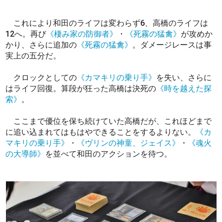
これにより和田のライフは変わらず6、高橋のライフは
12へ。再び
《棲み家の防御者》
・
《死霧の猛禽》
が攻めか
かり、さらに追加の
《死霧の猛禽》
。ダメージレースは事
実上の五分だ。
クロックとしての
《カマキリの乗り手》
を失い、さらに
はライフ回復。算段が狂った高橋は決死の
《時を越えた探
索》
。
ここまで優位を保ち続けていた高橋だが、これほどまで
に追い込まれてはもはやできることをするよりない。
《カ
マキリの乗り手》
・
《ヴリンの神童、ジェイス》
・
《魂火
の大導師》
を並べて和田のアクションを待つ。