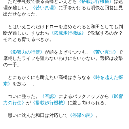
ただ手札数で優る高橋といえども
《搭載歩行機械》
は処
理が難しい。
《苦い真理》
に手をかけるも明快な回答は見
出だせなかった。
とはいえこれだけドローを進められると和田としても判
断が難しい。すなわち
《搭載歩行機械》
で攻撃するのか？
それとも育てるべきか。
《影響力の行使》
が頭をよぎりつつも、
《苦い真理》
で
摩耗したライフを狙わないわけにもいかない。選択は攻撃
の一手。
とにもかくにも耐えたい高橋はさらなる
《時を越えた探
索》
を放ち……。
ついに整った。
《否認》
によるバックアップから
《影響
力の行使》
が
《搭載歩行機械》
に差し向けられる。
思いに沈んだ和田は対応して
《停滞の罠》
。