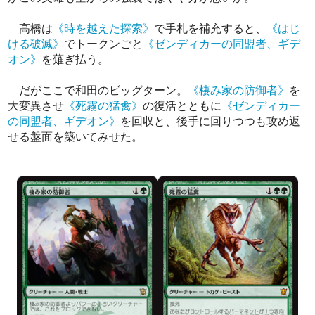
高橋は
《時を越えた探索》
で手札を補充すると、
《はじ
ける破滅》
でトークンごと
《ゼンディカーの同盟者、ギデ
オン》
を薙ぎ払う。
だがここで和田のビッグターン。
《棲み家の防御者》
を
大変異させ
《死霧の猛禽》
の復活とともに
《ゼンディカー
の同盟者、ギデオン》
を回収と、後手に回りつつも攻め返
せる盤面を築いてみせた。