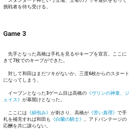
スタンダード神という立場、王者のデッキ選択をもって
挑戦者を待ち受ける。
Game 3
先手となった高橋は手札を見るやキープを宣言。ここに
きて7枚でのキープができた。
対して和田はまだツキがないか。三度6枚からのスタート
になってしまう。
イーブンとなった3ゲーム目は高橋の
《ヴリンの神童、ジ
ェイス》
が幕開けとなった。
ここには
《絹包み》
が刺さり、高橋が
《苦い真理》
で手
札を補充すれば和田も
《白蘭の騎士》
。アドバンテージの
応酬を共に譲らない。