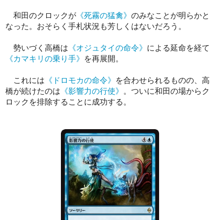
和田のクロックが
《死霧の猛禽》
のみなことが明らかと
なった。おそらく手札状況も芳しくはないだろう。
勢いづく高橋は
《オジュタイの命令》
による延命を経て
《カマキリの乗り手》
を再展開。
これには
《ドロモカの命令》
を合わせられるものの、高
橋が続けたのは
《影響力の行使》
。ついに和田の場からク
ロックを排除することに成功する。