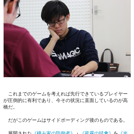
これまでのゲームを考えれば先行できているプレイヤー
が圧倒的に有利であり、今その状況に直面しているのが高
橋だ。
だがこのゲームはサイドボーディング後のものである。
展開された
《棲み家の防御者》
・
《死霧の猛禽》
を
《光