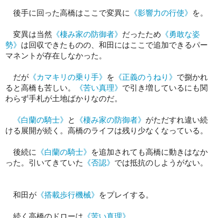
後手に回った高橋はここで変異に
《影響力の行使》
を。
変異は当然
《棲み家の防御者》
だったため
《勇敢な姿
勢》
は回収できたものの、和田にはここで追加できるパー
マネントが存在しなかった。
だが
《カマキリの乗り手》
を
《正義のうねり》
で捌かれ
ると高橋も苦しい。
《苦い真理》
で引き増しているにも関
わらず手札が土地ばかりなのだ。
《白蘭の騎士》
と
《棲み家の防御者》
がただすれ違い続
ける展開が続く。高橋のライフは残り少なくなっている。
後続に
《白蘭の騎士》
を追加されても高橋に動きはなか
った。引いてきていた
《否認》
では抵抗のしようがない。
和田が
《搭載歩行機械》
をプレイする。
続く高橋のドローは
《苦い真理》
。