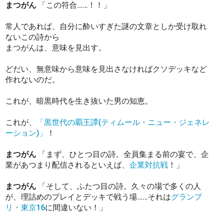
まつがん
「この符合……！！」
常人であれば、自分に酔いすぎた謎の文章としか受け取れ
ないこの詩から
まつがんは、意味を見出す。
どだい、無意味から意味を見出さなければクソデッキなど
作れないのだ。
これが、暗黒時代を生き抜いた男の知恵。
これが、
「黒世代の覇王譚(ティムール・ニュー・ジェネレ
ーション)」
！
まつがん
「まず、ひとつ目の詩。全員集まる前の宴で、企
業があつまり配信されるといえば、
企業対抗戦
！」
まつがん
「そして、ふたつ目の詩。久々の場で多くの人
が、理詰めのプレイとデッキで戦う場……それは
グランプ
リ・東京16
に間違いない！」