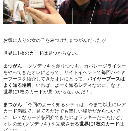
お気に入りの女の子をみつけたまつがんだったが
世界に1枚のカードは見つからない。
まつがん
「クソデッキを創りつつも、カバレージライター
をやってきたオレにとって、サイドイベントで毎回バイヤ
ーブースを紹介してきたオレにとって、
バイヤーブースは
よく知る場所
、いわば、
よーく知るシティ
なのに、なぜ、
世界に1枚のカードが見つからないんだ！」
まつがん
「今回のよーく知るシティは、今まで以上にレア
カード満載で、見てるだけでも楽しい場所だからついで
に、レアなカードを紹介できたのはラッキーだったけど、
オレの念 (クソデッキ) を完成させる
世界に1枚のカード
は
どこに……」