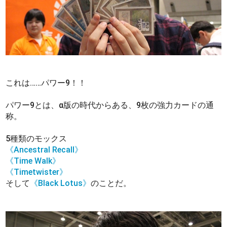
これは……パワー9！！
パワー9とは、α版の時代からある、9枚の強力カードの通
称。
5種類のモックス
《Ancestral Recall》
《Time Walk》
《Timetwister》
そして
《Black Lotus》
のことだ。