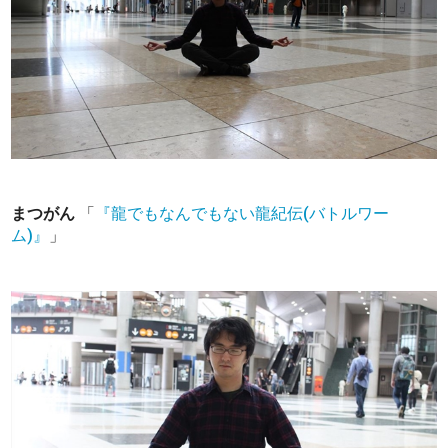
まつがん
「
『龍でもなんでもない龍紀伝(バトルワー
ム)』
」