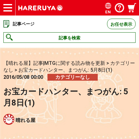
EN
ショップ
買取
記事
デッキ検索
デッキ構築
選手一覧
店舗一覧
イベント
お問い合わせ
記事ページ
お任せ表示
記事を検索
【晴れる屋】記事|MTGに関する読み物を更新
>
カテゴリー
なし
>
お宝カードハンター、まつがん: 5月8日(1)
2016/05/08 00:00
カテゴリーなし
お宝カードハンター、まつがん: 5
月8日(1)
晴れる屋