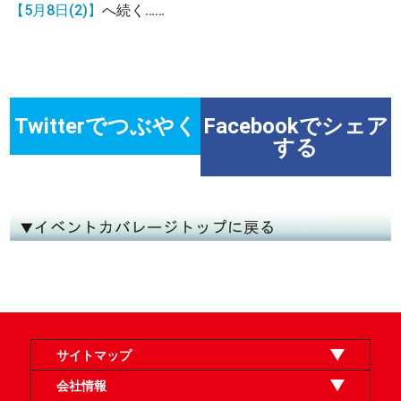
【5月8日(2)】
へ続く……
Twitterでつぶやく
Facebookでシェア
する
サイトマップ
オンラインショップ
買取
記事
選手一覧
デッキ検索
デッキ構築
イベント・大会
店舗のご案内
お問い合わせ
ヘルプ
FAQ
会社情報