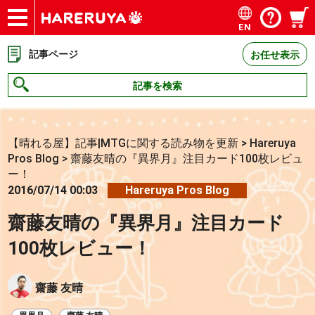
EN
ショップ
買取
記事
デッキ検索
デッキ構築
選手一覧
店舗一覧
イベント
お問い合わせ
記事ページ
お任せ表示
記事を検索
【晴れる屋】記事|MTGに関する読み物を更新
>
Hareruya
Pros Blog
>
齋藤友晴の『異界月』注目カード100枚レビュ
ー！
2016/07/14 00:03
Hareruya Pros Blog
齋藤友晴の『異界月』注目カード
100枚レビュー！
齋藤 友晴