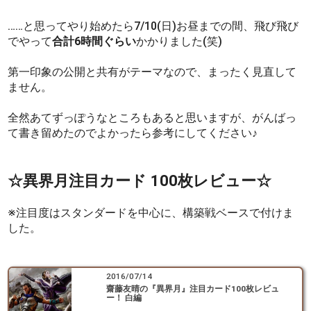
……と思ってやり始めたら7/10(日)お昼までの間、飛び飛び
でやって
合計6時間ぐらい
かかりました(笑)
第一印象の公開と共有がテーマなので、まったく見直して
ません。
全然あてずっぽうなところもあると思いますが、がんばっ
て書き留めたのでよかったら参考にしてください♪
☆異界月注目カード 100枚レビュー☆
※注目度はスタンダードを中心に、構築戦ベースで付けま
した。
2016/07/14
齋藤友晴の『異界月』注目カード100枚レビュ
ー！ 白編