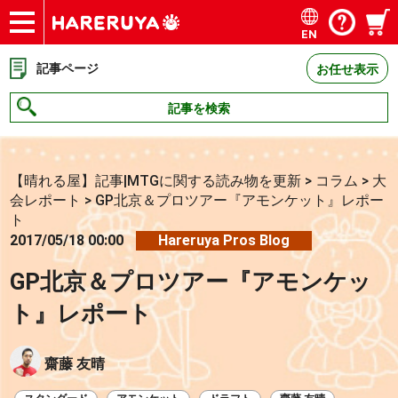
EN
ショップ
買取
記事
デッキ検索
デッキ構築
選手一覧
店舗一覧
イベント
お問い合わせ
記事ページ
お任せ表示
記事を検索
【晴れる屋】記事|MTGに関する読み物を更新
>
コラム
>
大
会レポート
>
GP北京＆プロツアー『アモンケット』レポー
ト
2017/05/18 00:00
Hareruya Pros Blog
GP北京＆プロツアー『アモンケッ
ト』レポート
齋藤 友晴