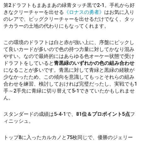
第2ドラフトもまあまあの緑青タッチ黒で2-1。手札から好
きなクリーチャーを出せる
《ロナスの勇者》
はお気に入り
のレアで、ビッグクリーチャーを出せるだけでなく、タッ
チカラーの土地の代わりにもなってくれます。
この環境のドラフトは白と赤が強い上に、序盤にピックし
て良いカードが多いので色の持つ力量に対してかなり混み
やすい。なので最終的にはあらゆる色オーケー状態で受け
ドラフトをしていると
青黒緑のいずれかの色の組み合わせ
になることが多いです。青黒に対して青緑と黒緑の経験が
少なかったため、この傾向を意識してもっとそれらの組み
合わせを練習、検討しておければ完璧だったし、実戦でも1
手～2手先に青緑に切り替えて5-1できていたかもしれませ
ん。
スタンダードの成績は5-4-1で、
81位＆プロポイント5点
フ
ィニッシュ。
トップ8に入ったカルカノと75枚同じで、優勝のジェリー