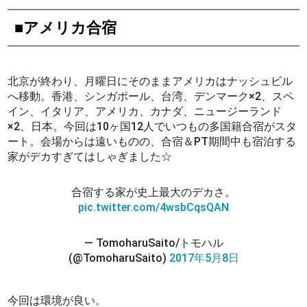
■アメリカ合宿
北京が終わり、月曜日にそのままアメリカはナッシュビル
へ移動。香港、シンガポール、台湾、デンマーク×2、スペ
イン、イタリア、アメリカ、カナダ、ニュージーランド
×2、日本。今回は10ヶ国12人でいつもの多国籍合宿がスタ
ート。会場からは遠いものの、合宿＆PT期間中も宿泊する
家がデカすぎてはしゃぎました☆
合宿する家が史上最大のデカさ。
pic.twitter.com/4wsbCqsQAN
— TomoharuSaito/トモハル
(@TomoharuSaito)
2017年5月8日
今回は環境が良い。