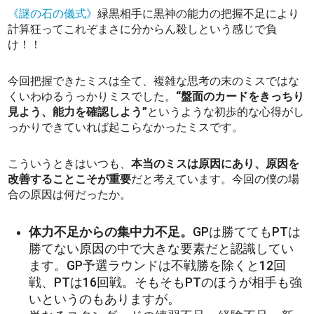
《謎の石の儀式》
緑黒相手に黒神の能力の把握不足により
計算狂ってこれぞまさに分からん殺しという感じで負
け！！
今回把握できたミスは全て、複雑な思考の末のミスではな
くいわゆるうっかりミスでした。
“盤面のカードをきっちり
見よう、能力を確認しよう”
というような初歩的な心得がし
っかりできていれば起こらなかったミスです。
こういうときはいつも、
本当のミスは原因にあり、原因を
改善することこそが重要
だと考えています。今回の僕の場
合の原因は何だったか。
体力不足からの集中力不足。
GPは勝ててもPTは
勝てない原因の中で大きな要素だと認識してい
ます。GP予選ラウンドは不戦勝を除くと12回
戦、PTは16回戦。そもそもPTのほうが相手も強
いというのもありますが。