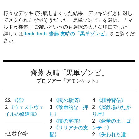
様々なデッキで対戦しまくった結果、デッキの強さに対し
てメタられ方が弱そうだった「黒単ゾンビ」を選択。「マ
ルドゥ機体」に強いというのも選択の大きな理由でした。
詳しくは
Deck Tech: 齋藤 友晴の「黒単ゾンビ」
をご覧くだ
さい。
齋藤 友晴
「黒単ゾンビ」
プロツアー『アモンケット』
22
《沼》
4
《闇の救済》
4
《精神背信》
2
《ウェストヴェ
3
《致命的な一押
2
《屑鉄場のたか
イルの修道院》
し》
り屋》
3
《闇の掌握》
2
《豪華の王、ゴ
2
《リリアナの支
ンティ》
-土地 (24)-
配》
2
《失われた遺