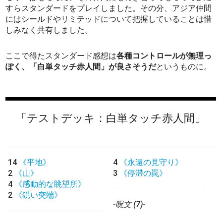
すらスタンダードをプレイしました。その分、アジア仲間
にはシールドやリミテッドについて把握していることは惜
しみなく共有しました。
ここで得たスタンダード感想は
各種コントロールが無理っ
ぽく、「白単タッチ赤人間」が良さそうだ
というものに。
「テストデッキ：白単タッチ赤人間」
14
《平地》
4
《永遠の見守り》
2
《山》
3
《停滞の罠》
4
《感動的な眺望所》
2
《鋭い突端》
-呪文 (7)-