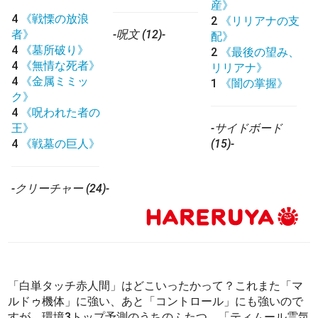
産》
4
《戦慄の放浪
2
《リリアナの支
者》
-呪文 (12)-
配》
4
《墓所破り》
2
《最後の望み、
4
《無情な死者》
リリアナ》
4
《金属ミミッ
1
《闇の掌握》
ク》
4
《呪われた者の
王》
-サイドボード
4
《戦墓の巨人》
(15)-
-クリーチャー (24)-
「白単タッチ赤人間」はどこいったかって？これまた「マ
ルドゥ機体」に強い、あと「コントロール」にも強いので
すが、環境3トップ予測のうちのふたつ、「ティムール霊気