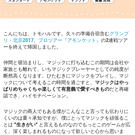
スタンダード
アモンケット
ドラフト
齋藤 友晴
こんにちは、トモハルです。久々の準備合宿含む
グランプ
リ・北京2017
、
プロツアー『アモンケット』
の2連戦ツア
ーを終えて帰国しました。
仲間と寝泊まりし、マジックに打ち込むこの期間は会社や
家族とも離れて、いちマジックプレーヤーとしての純度が
断然高くなります。ひたむきにマジックをプレイし、マジ
ックについて考えるこの時間を過ごすと、
マジックはやっ
ぱりめちゃくちゃ楽しくて有意義で愛すべきもの
だと再確
認でき、ハイモチベーション。
マジックの商人でもある僕がこんなこと言っても伝わりに
くいのは重々承知ですが、僕にとってマジックを頑張るこ
とは
”生きがい”
と言えるものなのでもっとこのゲームが広
く、深く楽しまれるものになって欲しいと心から思いま