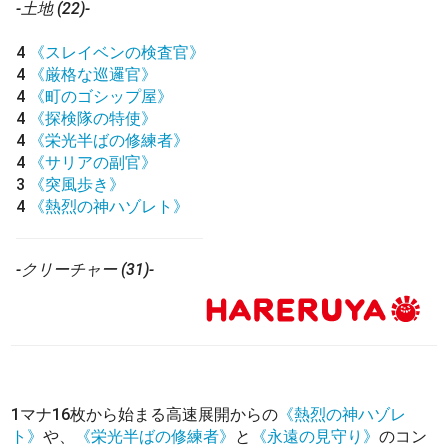
-土地 (22)-
4
《スレイベンの検査官》
4
《厳格な巡邏官》
4
《町のゴシップ屋》
4
《探検隊の特使》
4
《栄光半ばの修練者》
4
《サリアの副官》
3
《突風歩き》
4
《熱烈の神ハゾレト》
-クリーチャー (31)-
1マナ16枚から始まる高速展開からの
《熱烈の神ハゾレ
ト》
や、
《栄光半ばの修練者》
と
《永遠の見守り》
のコン