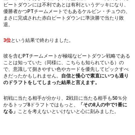
ビートダウンには不利であとは有利というデッキになり、
優勝者かつPTチームメートでもあるケルビン・チュウの、
まさに完成された赤白ビートダウンに準決勝で当たり敗
退。
3位
という結果で終わりました。
彼を含むPTチームメートが極端なビートダウン戦略である
ことは知っていた（同様に、こちらも知られている）の
で、意識して捌きやすい色やカードを優先してピックすべ
きだったかもしれません。
自信と慢心で素直にいつも通り
のドラフトをしてしまった結果と言えます。
初戦に当たる相手が分かり、2戦目に当たる相手も50％分
かるトップ8ドラフトではもっと、
「その8人の中で1番に
なる」
ことを考えないといけないと心に刻みました。