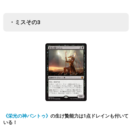
・ミスその3
《栄光の神バントゥ》
の生け贄能力は1点ドレインも付いて
いる！