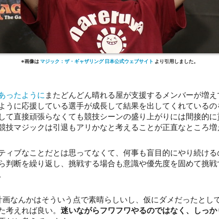
マジック：ザ・ギャザリング 日本公式ウェブサイト
あったように
またどんどん晴れる屋が支援するメンバーが増え
ように応援している選手が成長して結果を出してくれているの
して直接頑張らなくても競技シーンの盛り上がりには間接的に
競技マジックは引退もアリかなと考えることが正直なところ増
ティブなことだとは思ってなくて、何事も盲目的にやり続ける
ら判断を繰り返し、挑戦する場合も意識や優先度を固めて挑戦
。
計画なんかはそういう点で素晴らしいし、仮にダメだったとして
た考えれば良い。
迷いながらフワフワやるのではなく、しっか