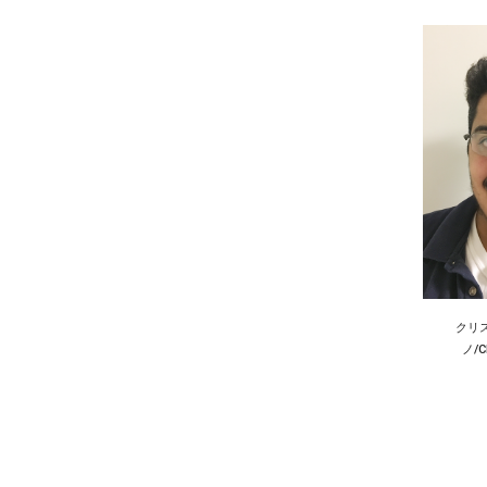
クリ
ノ/Ch