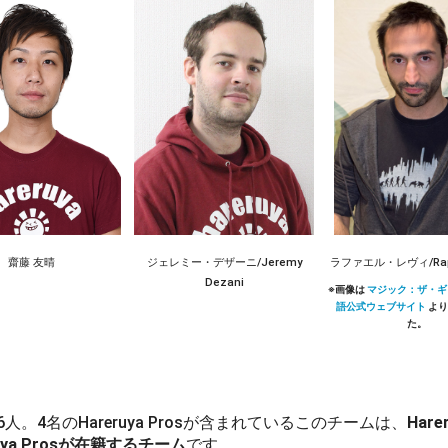
齋藤 友晴
ジェレミー・デザーニ/Jeremy
ラファエル・レヴィ/Raph
Dezani
マジック：ザ・ギ
語公式ウェブサイト
人。4名のHareruya Prosが含まれているこのチームは、
Hare
uya Prosが在籍するチーム
です。