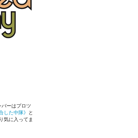
ンバーはプロツ
合した中隊》
と
り気に入ってま