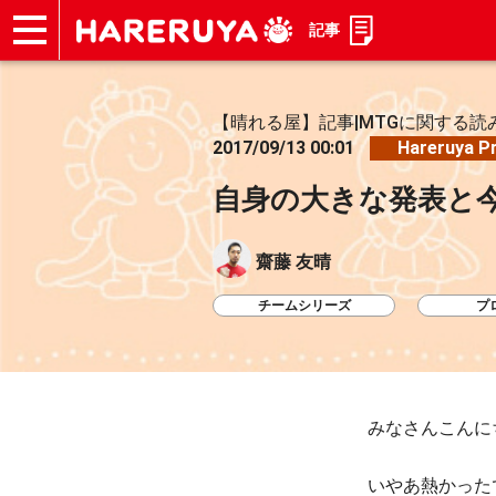
記事
ショップ
買取
記事
デッキ検索
デッキ構築
選手一覧
店舗一覧
イベント
お問い合わせ
【晴れる屋】記事|MTGに関する読
2017/09/13 00:01
Hareruya P
自身の大きな発表と
齋藤 友晴
チームシリーズ
プ
みなさんこんに
いやあ熱かったで