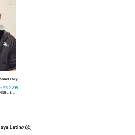
ael Lavy
ャザリング英
ruya Latinの次