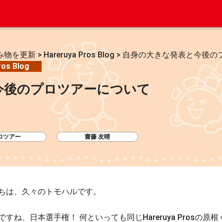
み物を更新
>
Hareruya Pros Blog
>
自身の大きな発表と今後の
ros Blog
今後のプロツアーについて
ロツアー
齋藤 友晴
ちは、久々のトモハルです。
すね、日本選手権！ 何といっても同じHareruya Prosの原