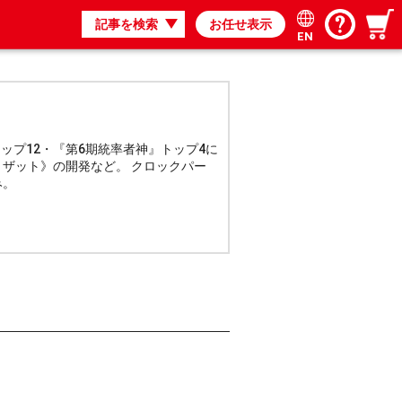
記事を検索
お任せ表示
EN
トップ12・『第6期統率者神』トップ4に
ザット》の開発など。 クロックパー
み。