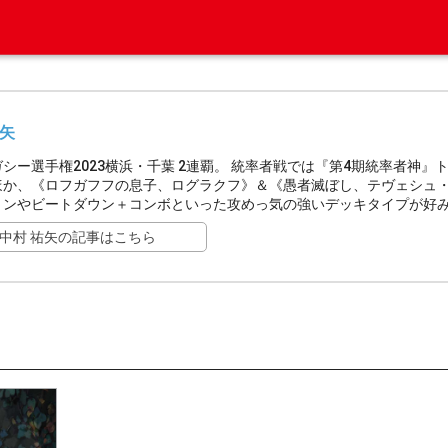
祐矢
シー選手権2023横浜・千葉 2連覇。 統率者戦では『第4期統率者神』
ほか、《ロフガフフの息子、ログラクフ》＆《愚者滅ぼし、テヴェシュ・
ョンやビートダウン＋コンボといった攻めっ気の強いデッキタイプが好
中村 祐矢の記事はこちら