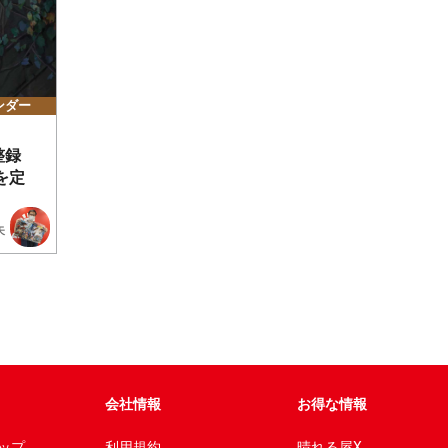
ンダー
整録
を定
矢
会社情報
お得な情報
ップ
利用規約
晴れる屋X