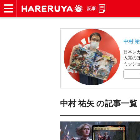
記事
ショップ
買取
記事
デッキ検索
デッキ構築
選手一覧
店舗一覧
イベント
お問い合わせ
中村 
日本レガ
入賞の
ミッシ
中村 祐矢
の記事一覧