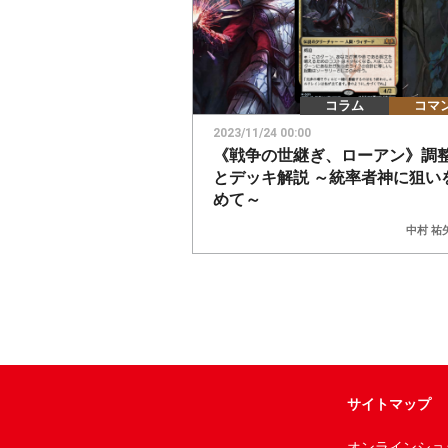
コラム
コマ
2023/11/24 00:00
《戦争の世継ぎ、ローアン》調
とデッキ解説 ～統率者神に狙い
めて～
中村 祐
サイトマップ
オンラインショ