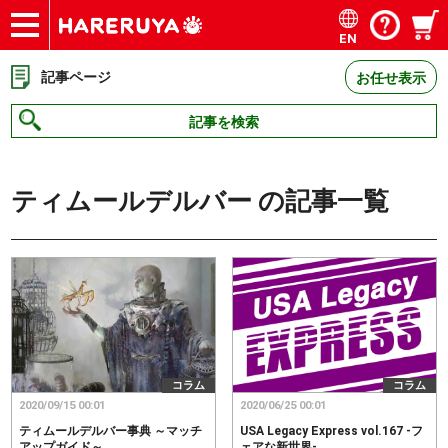
EN
ショップ
買取
記事
デッキ検索
デッキ構築
選手一覧
店舗一覧
イベント
お問い合わせ
記事ページ
お任せ表示
記事を検索
ティムールデルバー
の記事一覧
コラム
コラム
2020/09/15 00:01
2020/06/25 00:01
ティムールデルバー事典 ～マッチ
USA Legacy Express vol.167 -フ
アップガイド～
ェアな新世界-