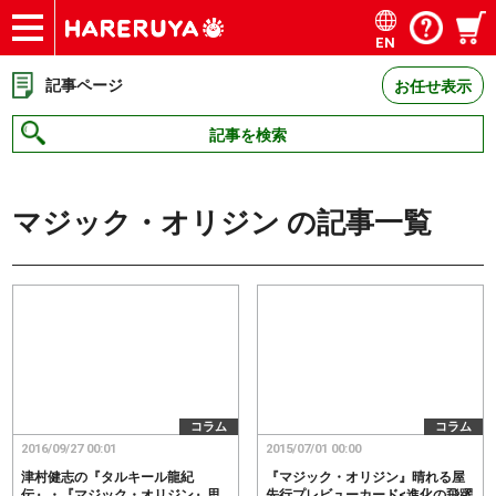
EN
ショップ
買取
記事
デッキ検索
デッキ構築
選手一覧
店舗一覧
イベント
お問い合わせ
記事ページ
お任せ表示
記事を検索
マジック・オリジン
の記事一覧
コラム
コラム
2016/09/27 00:01
2015/07/01 00:00
津村健志の『タルキール龍紀
『マジック・オリジン』晴れる屋
伝』・『マジック・オリジン』思
先行プレビューカード<進化の飛躍