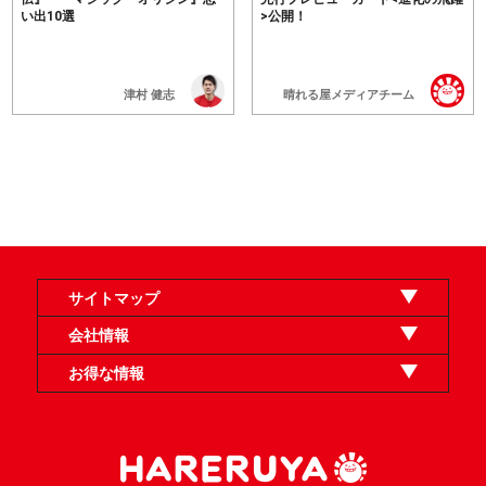
い出10選
>公開！
津村 健志
晴れる屋メディアチーム
サイトマップ
オンラインショップ
買取
記事
選手一覧
デッキ検索
デッキ構築
イベント・大会
店舗のご案内
お問い合わせ
ヘルプ
FAQ
会社情報
利用規約
スタッフ募集
特定商取引法表示
個人情報保護方針
企業情報
お得な情報
晴れる屋X
晴れる屋チャンネル
「イベント開催の手引き」請求フォーム