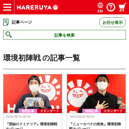
EN
ショップ
買取
記事
デッキ検索
デッキ構築
選手一覧
店舗一覧
イベント
お問い合わせ
記事ページ
お任せ表示
記事を検索
環境初陣戦
の記事一覧
観戦記事
スタンダード
観戦記事
スタンダード
2022/09/10 00:00
2022/04/30 00:00
『団結のドミナリア』環境初陣戦
『ニューカペナの街角』環境初陣
カバレージ
戦カバレージ