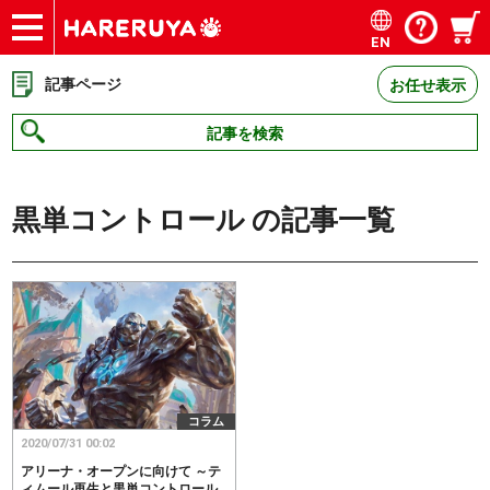
EN
ショップ
買取
記事
デッキ検索
デッキ構築
選手一覧
店舗一覧
イベント
お問い合わせ
記事ページ
お任せ表示
記事を検索
黒単コントロール
の記事一覧
コラム
2020/07/31 00:02
アリーナ・オープンに向けて ～テ
ィムール再生と黒単コントロール