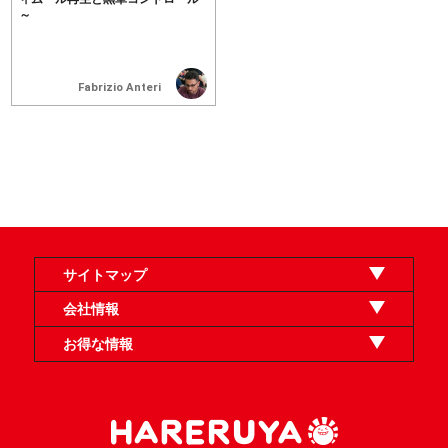
～
Fabrizio Anteri
サイトマップ
オンラインショップ
買取
記事
選手一覧
デッキ検索
デッキ構築
イベント・大会
店舗のご案内
お問い合わせ
ヘルプ
FAQ
会社情報
利用規約
スタッフ募集
特定商取引法表示
個人情報保護方針
企業情報
お得な情報
晴れる屋X
晴れる屋チャンネル
「イベント開催の手引き」請求フォーム