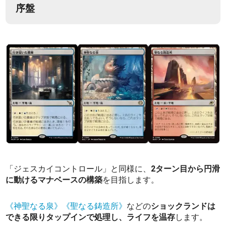
序盤
「ジェスカイコントロール」と同様に、
2ターン目から円滑
に動けるマナベースの構築
を目指します。
《神聖なる泉》
《聖なる鋳造所》
などの
ショックランドは
できる限りタップインで処理し、ライフを温存
します。