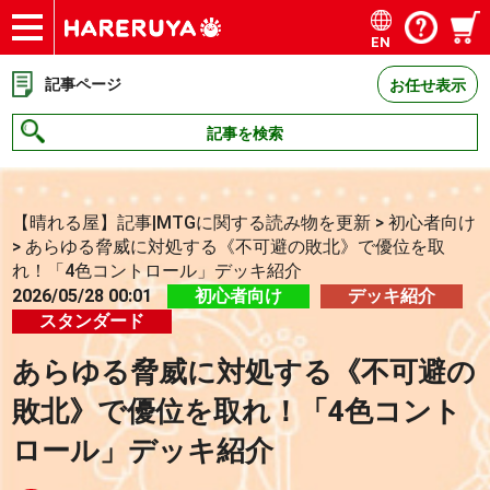
EN
ショップ
買取
記事
デッキ検索
デッキ構築
選手一覧
店舗一覧
イベント
お問い合わせ
記事ページ
お任せ表示
記事を検索
【晴れる屋】記事|MTGに関する読み物を更新
>
初心者向け
>
あらゆる脅威に対処する《不可避の敗北》で優位を取
れ！「4色コントロール」デッキ紹介
2026/05/28 00:01
初心者向け
デッキ紹介
スタンダード
あらゆる脅威に対処する《不可避の
敗北》で優位を取れ！「4色コント
ロール」デッキ紹介