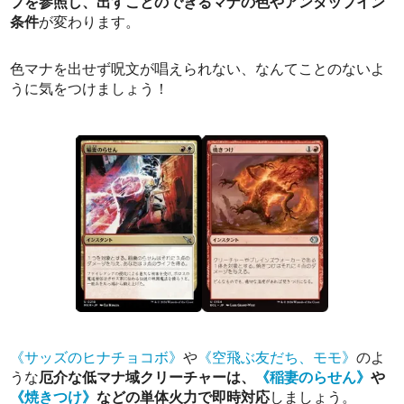
プを参照し、出すことのできるマナの色やアンタップイン
条件
が変わります。
色マナを出せず呪文が唱えられない、なんてことのないよ
うに気をつけましょう！
《サッズのヒナチョコボ》
や
《空飛ぶ友だち、モモ》
のよ
うな
厄介な低マナ域クリーチャーは、
《稲妻のらせん》
や
《焼きつけ》
などの単体火力で即時対応
しましょう。