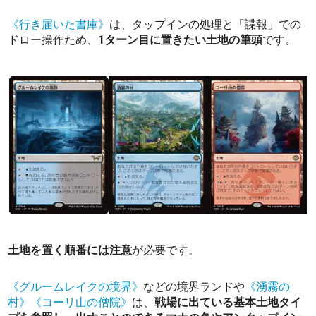
《行き届いた書庫》
は、タップインの処理と「諜報」での
ドロー操作ため、
1ターン目に置きたい土地の筆頭
です。
土地を置く順番には注意
が必要です。
《グルームレイクの境界》
などの境界ランドや
《湧霧の
村》
《コーリ山の僧院》
は、
戦場に出ている基本土地タイ