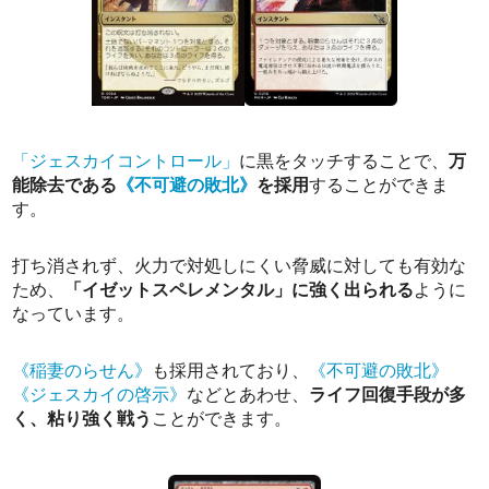
「ジェスカイコントロール」
に黒をタッチすることで、
万
能除去である
《不可避の敗北》
を採用
することができま
す。
打ち消されず、火力で対処しにくい脅威に対しても有効な
ため、
「イゼットスペレメンタル」に強く出られる
ように
なっています。
《稲妻のらせん》
も採用されており、
《不可避の敗北》
《ジェスカイの啓示》
などとあわせ、
ライフ回復手段が多
く、粘り強く戦う
ことができます。