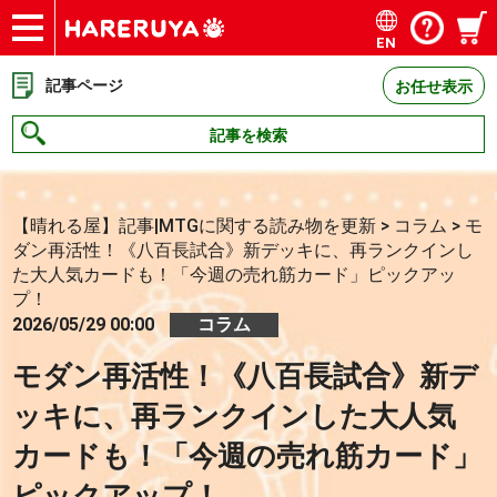
EN
ショップ
買取
記事
デッキ検索
デッキ構築
選手一覧
店舗一覧
イベント
お問い合わせ
記事ページ
お任せ表示
記事を検索
【晴れる屋】記事|MTGに関する読み物を更新
>
コラム
>
モ
ダン再活性！《八百長試合》新デッキに、再ランクインし
た大人気カードも！「今週の売れ筋カード」ピックアッ
プ！
2026/05/29 00:00
コラム
モダン再活性！《八百長試合》新デ
ッキに、再ランクインした大人気
カードも！「今週の売れ筋カード」
ピックアップ！