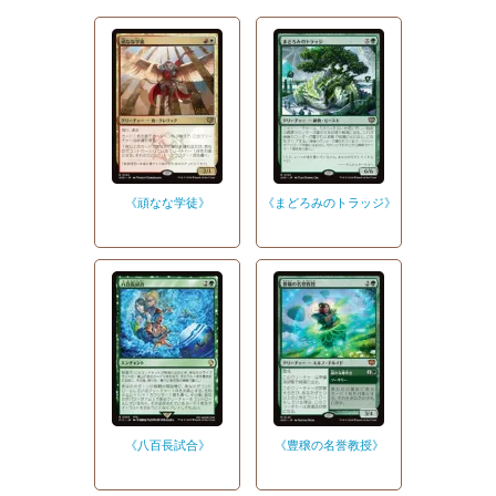
《頑なな学徒》
《まどろみのトラッジ》
《八百長試合》
《豊穣の名誉教授》