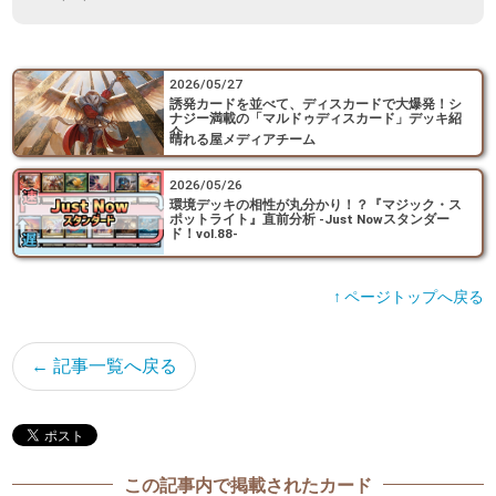
2026/05/27
誘発カードを並べて、ディスカードで大爆発！シ
ナジー満載の「マルドゥディスカード」デッキ紹
介
晴れる屋メディアチーム
2026/05/26
環境デッキの相性が丸分かり！？『マジック・ス
ポットライト』直前分析 -Just Nowスタンダー
ド！vol.88-
↑ ページトップへ戻る
← 記事一覧へ戻る
この記事内で掲載されたカード