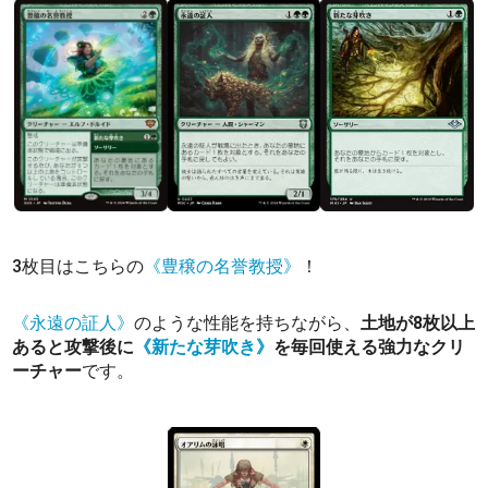
3枚目はこちらの
《豊穣の名誉教授》
！
《永遠の証人》
のような性能を持ちながら、
土地が8枚以上
あると攻撃後に
《新たな芽吹き》
を毎回使える強力なクリ
ーチャー
です。