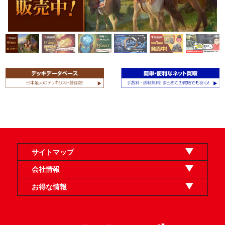
サイトマップ
オンラインショップ
買取
記事
選手一覧
デッキ検索
デッキ構築
イベント・大会
店舗のご案内
お問い合わせ
ヘルプ
FAQ
会社情報
利用規約
スタッフ募集
特定商取引法表示
個人情報保護方針
企業情報
お得な情報
晴れる屋X
晴れる屋チャンネル
「イベント開催の手引き」請求フォーム