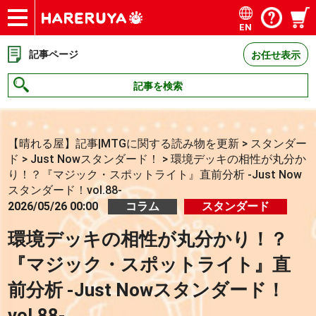
EN
ショップ
買取
記事
デッキ検索
デッキ構築
選手一覧
店舗一覧
イベント
お問い合わせ
記事ページ
お任せ表示
記事を検索
【晴れる屋】記事|MTGに関する読み物を更新
>
スタンダー
ド
>
Just Nowスタンダード！
>
環境デッキの相性が丸分か
り！？『マジック・スポットライト』直前分析 -Just Now
スタンダード！vol.88-
2026/05/26 00:00
コラム
スタンダード
環境デッキの相性が丸分かり！？
『マジック・スポットライト』直
前分析 -Just Nowスタンダード！
vol.88-