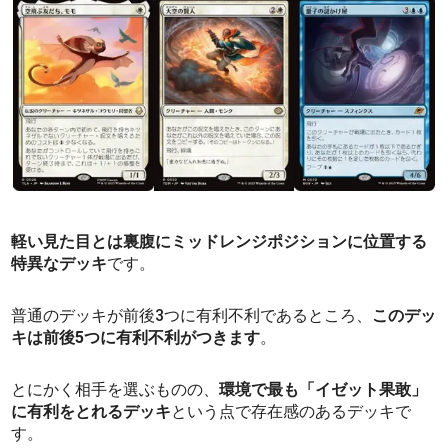
軽い見た目とは裏腹にミッドレンジポジションに位置する
特異なデッキ
です。
普通のデッキが前後3つに有利不利であるところ、
このデッ
キは前後5つに有利不利がつきます
。
とにかく相手を選ぶものの、
環境で最も「イゼット果敢」
に有利をとれるデッキ
という点で存在感のあるデッキで
す。