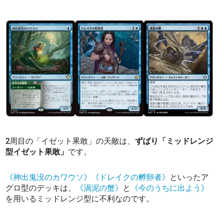
2周目の「イゼット果敢」の天敵は、
ずばり「ミッドレンジ
型イゼット果敢」
です。
《神出鬼没のカワウソ》
《ドレイクの孵卵者》
といったア
グロ型のデッキは、
《渦泥の蟹》
と
《今のうちに出よう》
を用いるミッドレンジ型に不利なのです。