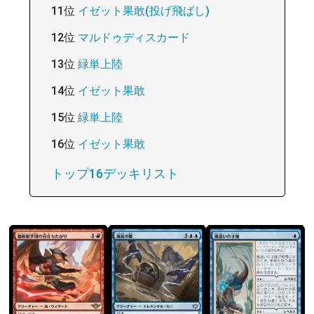
11位
イゼット果敢(投げ飛ばし)
12位
マルドゥディスカード
13位
緑単上陸
14位
イゼット果敢
15位
緑単上陸
16位
イゼット果敢
トップ16デッキリスト