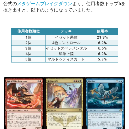
公式の
メタゲームブレイクダウン
より、使用者数トップ5を
抜き出すと、以下のようになっていました。
使用者数順位
デッキ
使用率
1位
イゼット果敢
21.3%
2位
4色コントロール
6.9%
3位
イゼットスペレメンタル
6.6%
4位
緑単上陸
6.0%
5位
マルドゥディスカード
5.8%