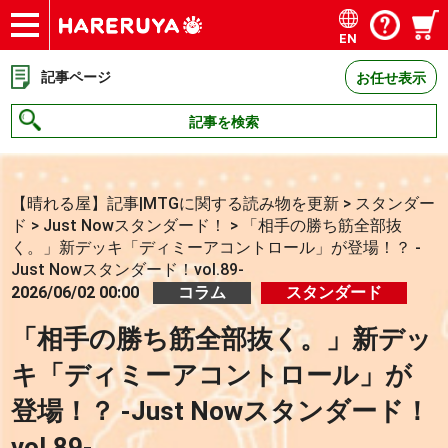
EN
ショップ
買取
記事
デッキ検索
デッキ構築
選手一覧
店舗一覧
イベント
お問い合わせ
記事ページ
お任せ表示
記事を検索
【晴れる屋】記事|MTGに関する読み物を更新
>
スタンダー
ド
>
Just Nowスタンダード！
>
「相手の勝ち筋全部抜
く。」新デッキ「ディミーアコントロール」が登場！？ -
Just Nowスタンダード！vol.89-
2026/06/02 00:00
コラム
スタンダード
「相手の勝ち筋全部抜く。」新デッ
キ「ディミーアコントロール」が
登場！？ -Just Nowスタンダード！
vol.89-