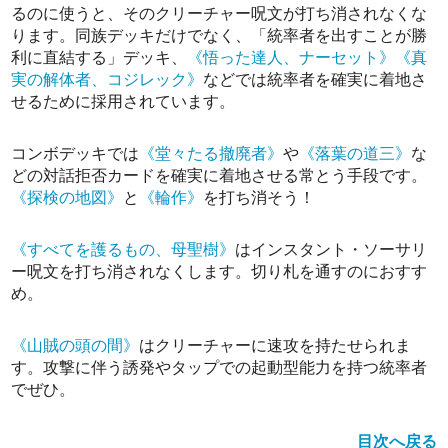
るのに使うと、そのクリーチャー呪文が打ち消されなくな
ります。同族デッキだけでなく、「統率者を出すことが勝
利に直結する」デッキ、
《悟った達人、ナーセット》
《真
実の解体者、コジレック》
などでは統率者を確実に着地さ
せるために採用されています。
コンボデッキでは
《堂々たる撤廃者》
や
《落葉の道三》
な
どの対話拒否カードを確実に着地させる常とう手段です。
《探検の地図》
と
《輪作》
を打ち消そう！
《すべてを護るもの、母聖樹》
はインスタント・ソーサリ
ー呪文を打ち消されなくします。切り札を通すのにおすす
め。
《山賊の頭の間》
はクリーチャーに速攻を持たせられま
す。攻撃に伴う誘発やタップでの起動型能力を持つ統率者
でぜひ。
目次へ戻る