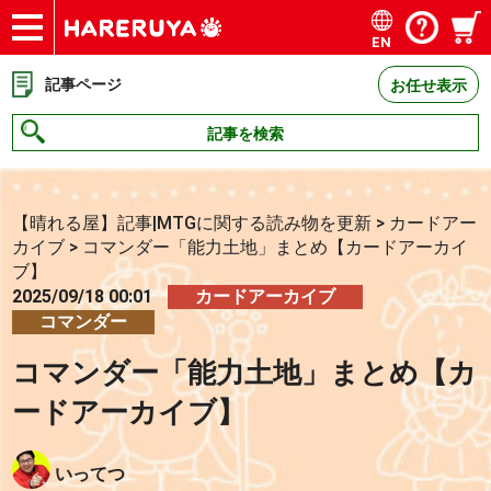
EN
ショップ
買取
記事
デッキ検索
デッキ構築
選手一覧
店舗一覧
イベント
お問い合わせ
記事ページ
お任せ表示
記事を検索
【晴れる屋】記事|MTGに関する読み物を更新
>
カードアー
カイブ
>
コマンダー「能力土地」まとめ【カードアーカイ
ブ】
2025/09/18 00:01
カードアーカイブ
コマンダー
コマンダー「能力土地」まとめ【カ
ードアーカイブ】
いってつ