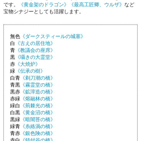
です。
《黄金架のドラゴン》
《最高工匠卿、ウルザ》
など
宝物シナジーとしても活躍します。
無色
《ダークスティールの城塞》
白
《古えの居住地》
青
《教議会の座席》
黒
《囁きの大霊堂》
赤
《大焼炉》
緑
《伝承の樹》
白青
《剃刀潮の橋》
青黒
《霧霊堂の橋》
黒赤
《鉱滓造の橋》
赤緑
《熔融林の橋》
緑白
《荊棘光の橋》
白黒
《黄金沼の橋》
黒緑
《暗闇苔の橋》
緑青
《糸絡渦の橋》
青赤
《銀色険の橋》
赤白
《錆付谷の橋》