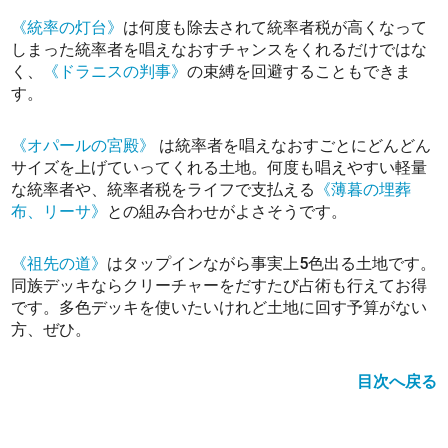
《統率の灯台》
は何度も除去されて統率者税が高くなって
しまった統率者を唱えなおすチャンスをくれるだけではな
く、
《ドラニスの判事》
の束縛を回避することもできま
す。
《オパールの宮殿》
は統率者を唱えなおすごとにどんどん
サイズを上げていってくれる土地。何度も唱えやすい軽量
な統率者や、統率者税をライフで支払える
《薄暮の埋葬
布、リーサ》
との組み合わせがよさそうです。
《祖先の道》
はタップインながら事実上5色出る土地です。
同族デッキならクリーチャーをだすたび占術も行えてお得
です。多色デッキを使いたいけれど土地に回す予算がない
方、ぜひ。
目次へ戻る