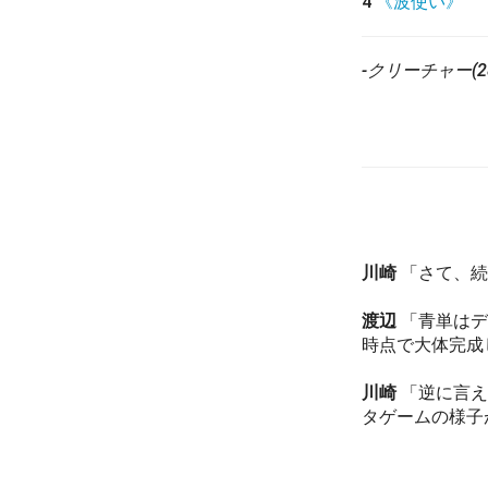
4
《波使い》
-クリーチャー(28
川崎
「さて、続
渡辺
「青単はデ
時点で大体完成
川崎
「逆に言え
タゲームの様子