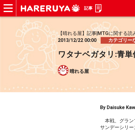
記事
ショップ
買取
記事
デッキ検索
デッキ構築
選手一覧
店舗一覧
イベント
お問い合わせ
【晴れる屋】記事|MTGに関する読
2013/12/22 00:00
カテゴリー
ワタナベガタリ:青単
晴れる屋
By Daisuke Kaw
本戦、グランプ
サンデーシリー