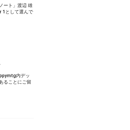
ート」渡辺 雄
 1として選んで
。
ymtg内デッ
あることにご留