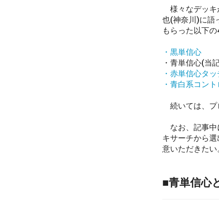
様々なデッキが
也(神奈川)に語
もらった以下の
・黒単信心
・青単信心(当記
・赤単信心タッ
・青白系コント
続いては、プロ
なお、記事中に
キサーチから選
意いただきたい
■青単信心