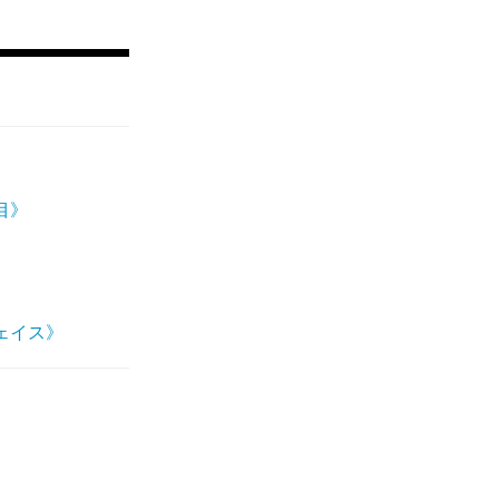
目》
ェイス》