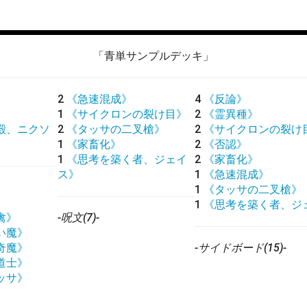
「青単サンプルデッキ」
2
《急速混成》
4
《反論》
1
《サイクロンの裂け目》
2
《霊異種》
殿、ニクソ
2
《タッサの二叉槍》
2
《サイクロンの裂け
1
《家畜化》
2
《否認》
1
《思考を築く者、ジェイ
2
《家畜化》
ス》
1
《急速混成》
1
《タッサの二叉槍》
1
《思考を築く者、ジ
禽》
-呪文(7)-
い魔》
奇魔》
-サイドボード(15)-
道士》
ッサ》
》