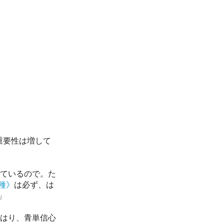
重要性は増して
ているので。た
種》
は必ず、は
」
はり、青単信心