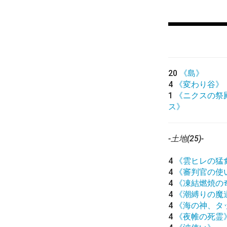
20
《島》
4
《変わり谷》
1
《ニクスの祭
ス》
-土地(25)-
4
《雲ヒレの猛
4
《審判官の使
4
《凍結燃焼の
4
《潮縛りの魔
4
《海の神、タ
4
《夜帷の死霊