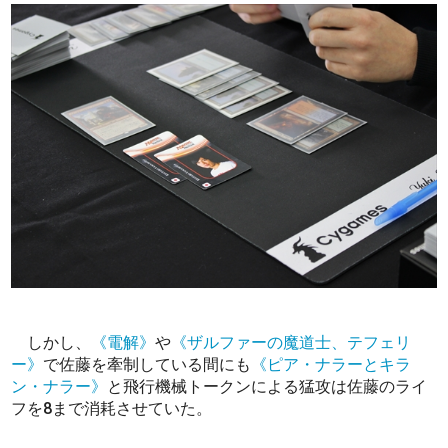
しかし、
《電解》
や
《ザルファーの魔道士、テフェリ
ー》
で佐藤を牽制している間にも
《ピア・ナラーとキラ
ン・ナラー》
と飛行機械トークンによる猛攻は佐藤のライ
フを8まで消耗させていた。