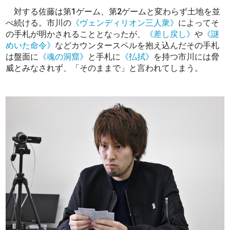
対する佐藤は第1ゲーム、第2ゲームと変わらず土地を並
べ続ける。市川の
《ヴェンディリオン三人衆》
によってそ
の手札が明かされることとなったが、
《差し戻し》
や
《謎
めいた命令》
などカウンタースペルを抱え込んだその手札
は盤面に
《魂の洞窟》
と手札に
《払拭》
を持つ市川には脅
威とみなされず、「そのままで」と言われてしまう。