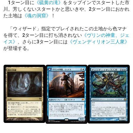
1ターン目に
《硫黄の滝》
をタップインでスタートした市
川。芳しくないスタートかと思いきや、2ターン目におかれ
た土地は
《魂の洞窟》
！
「ウィザード」指定でプレイされたこの土地から色マナ
を得て、2ターン目に打ち消されない
《ヴリンの神童、ジェ
イス》
、さらに3ターン目には
《ヴェンディリオン三人衆》
が登場する。