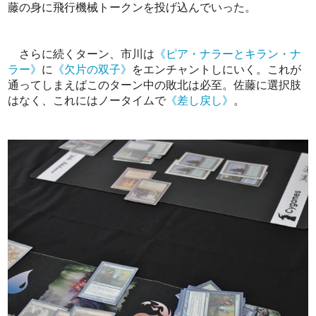
藤の身に飛行機械トークンを投げ込んでいった。
さらに続くターン、市川は
《ピア・ナラーとキラン・ナ
ラー》
に
《欠片の双子》
をエンチャントしにいく。これが
通ってしまえばこのターン中の敗北は必至。佐藤に選択肢
はなく、これにはノータイムで
《差し戻し》
。