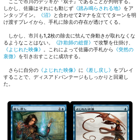
ここで市川のデッキが『双子』であることが判明する。
しかし、佐藤はそれにも動じず
《踏み鳴らされる地》
をア
ンタップイン。
《沼》
と合わせて2マナを立ててターンを明
け渡すプレイから、手札に除去の存在が透けてくる。
しかし、市川も1,2枚の除去に怯んで身動きが取れなくな
るようなことはない。
《詐欺師の総督》
で攻撃を仕掛け、
《よじれた映像》
。これによって佐藤の手札から
《突然の
衰微》
を引き出すことに成功する。
さらに自分の
《よじれた映像》
に
《差し戻し》
をプレイ
することで、ディスアドバンテージもしっかりと回避し
た。