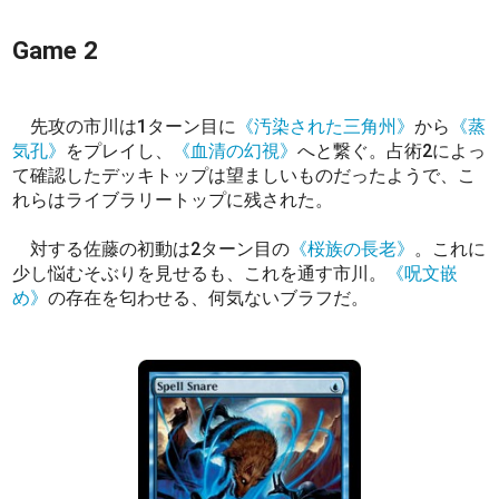
Game 2
先攻の市川は1ターン目に
《汚染された三角州》
から
《蒸
気孔》
をプレイし、
《血清の幻視》
へと繋ぐ。占術2によっ
て確認したデッキトップは望ましいものだったようで、こ
れらはライブラリートップに残された。
対する佐藤の初動は2ターン目の
《桜族の長老》
。これに
少し悩むそぶりを見せるも、これを通す市川。
《呪文嵌
め》
の存在を匂わせる、何気ないブラフだ。