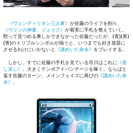
《ヴェンディリオン三人衆》
が佐藤のライフを削り、
《ヴリンの神童、ジェイス》
が着実に手札を整えていく。
黙って見つめる事しかできなかった佐藤だったが、(青)(青)
(青)のトリプルシンボルが揃うと、いつまでも好き放題に
させるわけにいかないと
《謎めいた命令》
をプレイする。
しかし、すでに佐藤の手札を見ている市川はこれに
《差
し戻し》
。大きくテンポアドバンテージを稼ぐ。ならばと
返す佐藤のターン、メインフェイズに再びの
《謎めいた命
令》
。