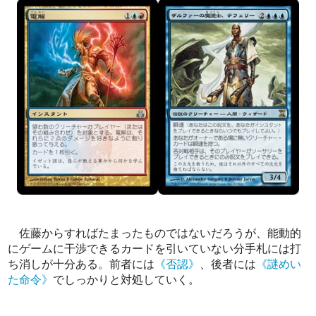
佐藤からすればたまったものではないだろうが、能動的
にゲームに干渉できるカードを引いていない分手札には打
ち消しが十分ある。前者には
《否認》
、後者には
《謎めい
た命令》
でしっかりと対処していく。