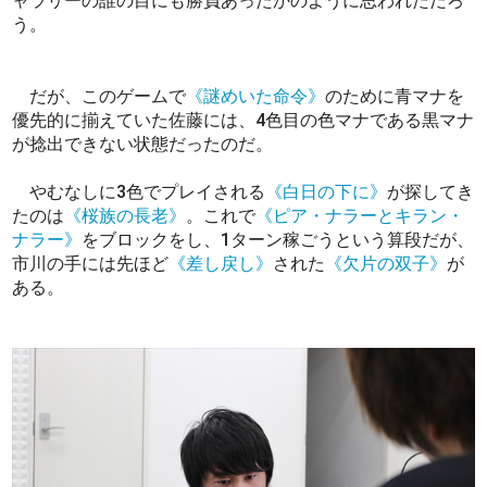
ャラリーの誰の目にも勝負あったかのように思われただろ
う。
だが、このゲームで
《謎めいた命令》
のために青マナを
優先的に揃えていた佐藤には、4色目の色マナである黒マナ
が捻出できない状態だったのだ。
やむなしに3色でプレイされる
《白日の下に》
が探してき
たのは
《桜族の長老》
。これで
《ピア・ナラーとキラン・
ナラー》
をブロックをし、1ターン稼ごうという算段だが、
市川の手には先ほど
《差し戻し》
された
《欠片の双子》
が
ある。