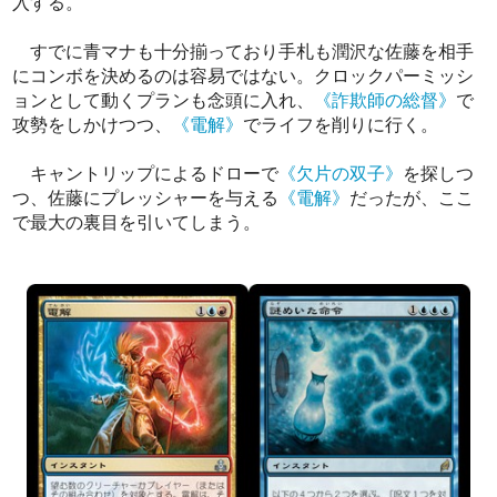
入する。
すでに青マナも十分揃っており手札も潤沢な佐藤を相手
にコンボを決めるのは容易ではない。クロックパーミッシ
ョンとして動くプランも念頭に入れ、
《詐欺師の総督》
で
攻勢をしかけつつ、
《電解》
でライフを削りに行く。
キャントリップによるドローで
《欠片の双子》
を探しつ
つ、佐藤にプレッシャーを与える
《電解》
だったが、ここ
で最大の裏目を引いてしまう。