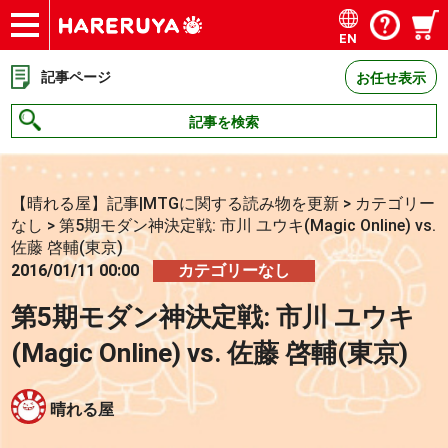
EN
ショップ
買取
記事
デッキ検索
デッキ構築
選手一覧
店舗一覧
イベント
お問い合わせ
記事ページ
お任せ表示
記事を検索
【晴れる屋】記事|MTGに関する読み物を更新
>
カテゴリー
なし
>
第5期モダン神決定戦: 市川 ユウキ(Magic Online) vs.
佐藤 啓輔(東京)
2016/01/11 00:00
カテゴリーなし
第5期モダン神決定戦: 市川 ユウキ
(Magic Online) vs. 佐藤 啓輔(東京)
晴れる屋