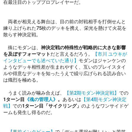
在最注目のトッププロプレイヤーだ。
両者が相見える舞台は、目の前の対戦相手を打倒せんと
練り上げられた75枚のデッキを携え、栄光を懸けて火花を
散らす神決定戦。
殊にモダンは、
神決定戦の特殊性が戦略的に大きな影響
を及ぼすフォーマット
だと言えるだろう。
【市川 ユウキが
インタビューでも述べていた通り】
モダンはジャンケンの
ようなデッキ相性差が生まれやすく、互いのプレイスタイ
ルや得意なデッキを知ったうえで繰り広げられる読み合い
は熾烈を極める。
うまく読みが噛み合えば、
【第2期モダン神決定戦】
での
1ターン目
《魂の管理人》
。
あるいは
【第4期モダン神決定
戦】
での
1ターン目「サイクリング」
のようなワンサイドゲ
ームも発生し得るのだ。
【事前インタビュー】
で「デッキ選択が難しい」と苦笑