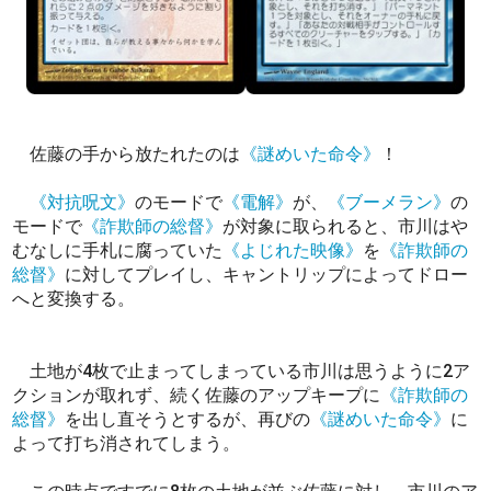
佐藤の手から放たれたのは
《謎めいた命令》
！
《対抗呪文》
のモードで
《電解》
が、
《ブーメラン》
の
モードで
《詐欺師の総督》
が対象に取られると、市川はや
むなしに手札に腐っていた
《よじれた映像》
を
《詐欺師の
総督》
に対してプレイし、キャントリップによってドロー
へと変換する。
土地が4枚で止まってしまっている市川は思うように2ア
クションが取れず、続く佐藤のアップキープに
《詐欺師の
総督》
を出し直そうとするが、再びの
《謎めいた命令》
に
よって打ち消されてしまう。