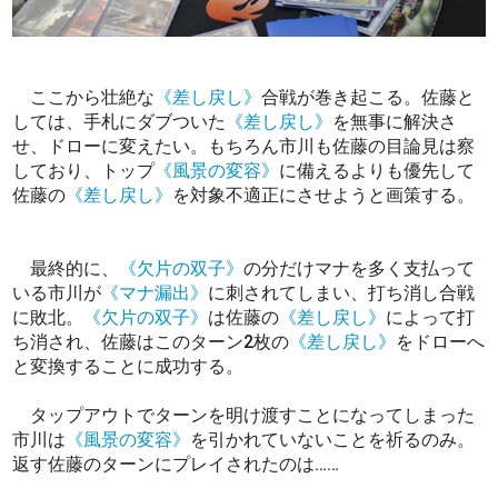
ここから壮絶な
《差し戻し》
合戦が巻き起こる。佐藤と
しては、手札にダブついた
《差し戻し》
を無事に解決さ
せ、ドローに変えたい。もちろん市川も佐藤の目論見は察
しており、トップ
《風景の変容》
に備えるよりも優先して
佐藤の
《差し戻し》
を対象不適正にさせようと画策する。
最終的に、
《欠片の双子》
の分だけマナを多く支払って
いる市川が
《マナ漏出》
に刺されてしまい、打ち消し合戦
に敗北。
《欠片の双子》
は佐藤の
《差し戻し》
によって打
ち消され、佐藤はこのターン2枚の
《差し戻し》
をドローへ
と変換することに成功する。
タップアウトでターンを明け渡すことになってしまった
市川は
《風景の変容》
を引かれていないことを祈るのみ。
返す佐藤のターンにプレイされたのは……