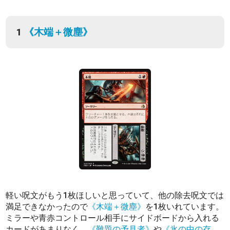
1
《木端＋微塵》
軽い呪文がもう1枚ほしいと思っていて、他の除去呪文では
満足できなかったので
《木端＋微塵》
を1枚いれています。
ミラーや青赤コントロール相手にサイドボードから入れる
カードがあまりなく、
《難題の予見者》
や
《氷の中の存