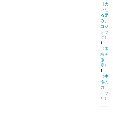
《大
いな
る歪
み、
コジ
レッ
ク》
1
《木
端＋
微
塵》
1
《生
命の
力、
ニッ
サ》