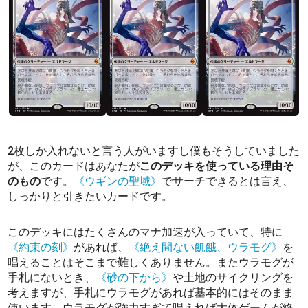
2枚しか入れないと言う人がいますし僕もそうしていました
が、このカードはあなたが
このデッキを使っている理由そ
のもの
です。
《ウギンの聖域》
でサーチできるとは言え、
しっかりと引きたいカードです。
このデッキにはたくさんのマナ加速が入っていて、特に
《約束の刻》
があれば、
《絶え間ない飢餓、ウラモグ》
を
唱えることはそこまで難しくありません。またウラモグが
手札にないとき、
《砂の下から》
や土地のサイクリングを
考えますが、手札にウラモグがあれば基本的にはそのまま
使います。ウラモグが強力すぎて唱えれば大体ゲームが終