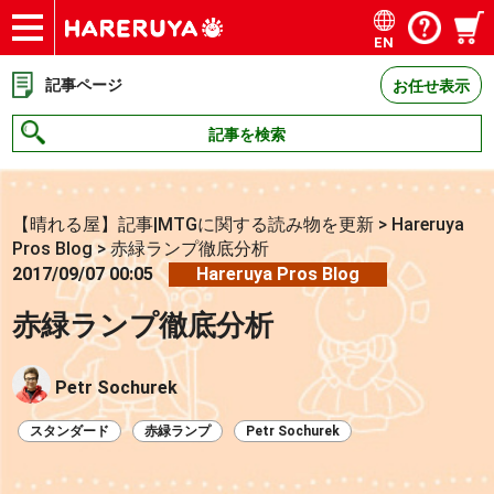
EN
ショップ
買取
記事
デッキ検索
デッキ構築
選手一覧
店舗一覧
イベント
お問い合わせ
記事ページ
お任せ表示
記事を検索
【晴れる屋】記事|MTGに関する読み物を更新
>
Hareruya
Pros Blog
>
赤緑ランプ徹底分析
2017/09/07 00:05
Hareruya Pros Blog
赤緑ランプ徹底分析
Petr Sochurek
スタンダード
赤緑ランプ
Petr Sochurek