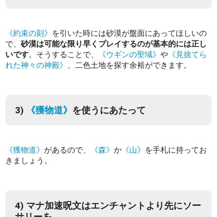
《約束の刻》
を引いた時には砂漠が盤面にあってほしいの
で、
砂漠は可能な限り早くプレイするのが基本的には正し
いです
。そうすることで、
《ウギンの聖域》
や
《見捨てら
れた神々の神殿》
、二色土地を探す余裕ができます。
3)
《獲物道》
を使うにあたって
《獲物道》
があるので、
《森》
か
《山》
を手札に持ってお
きましょう。
4) マナ加速呪文はエンチャントより先にソー
サリーを