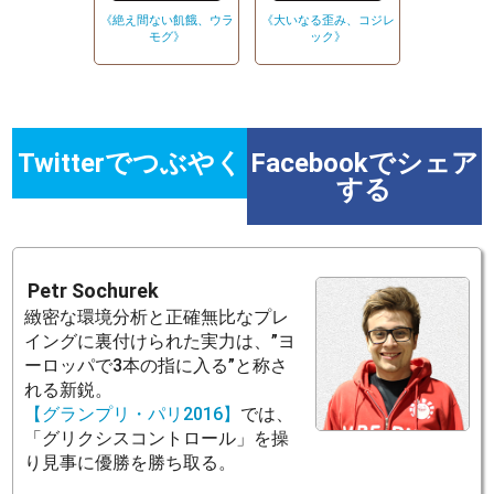
《絶え間ない飢餓、ウラ
《大いなる歪み、コジレ
モグ》
ック》
Twitterでつぶやく
Facebookでシェア
する
Petr Sochurek
緻密な環境分析と正確無比なプレ
イングに裏付けられた実力は、”ヨ
ーロッパで3本の指に入る”と称さ
れる新鋭。
【グランプリ・パリ2016】
では、
「グリクシスコントロール」を操
り見事に優勝を勝ち取る。