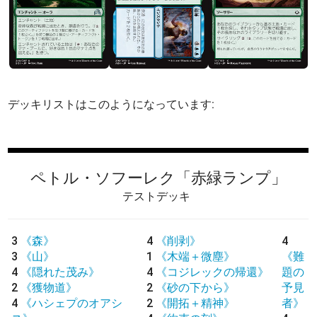
デッキリストはこのようになっています:
ペトル・ソフーレク
「赤緑ランプ」
テストデッキ
3
《森》
4
《削剥》
4
3
《山》
1
《木端＋微塵》
《難
4
《隠れた茂み》
4
《コジレックの帰還》
題の
2
《獲物道》
2
《砂の下から》
予見
4
《ハシェプのオアシ
2
《開拓＋精神》
者》