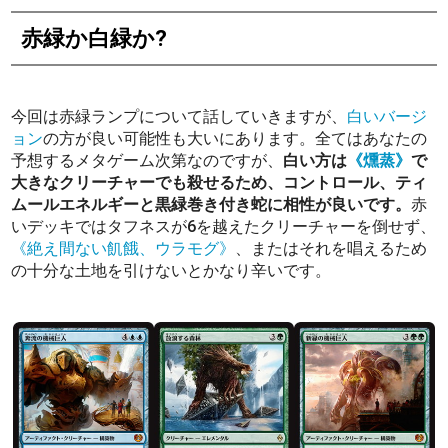
赤緑か白緑か?
今回は赤緑ランプについて話していきますが、
白いバージ
ョン
の方が良い可能性も大いにあります。全てはあなたの
予想するメタゲーム次第なのですが、
白い方は
《燻蒸》
で
大きなクリーチャーでも殺せるため、コントロール、ティ
ムールエネルギーと黒緑巻き付き蛇に相性が良いです。
赤
いデッキではタフネスが6を越えたクリーチャーを倒せず、
《絶え間ない飢餓、ウラモグ》
、またはそれを唱えるため
の十分な土地を引けないとかなり辛いです。