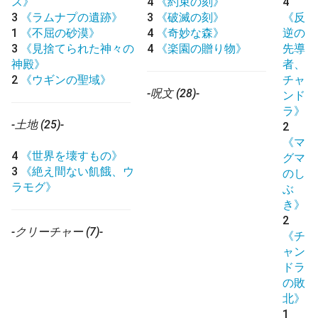
ス》
4
《約束の刻》
4
3
《ラムナプの遺跡》
3
《破滅の刻》
《反
1
《不屈の砂漠》
4
《奇妙な森》
逆の
3
《見捨てられた神々の
4
《楽園の贈り物》
先導
神殿》
者、
2
《ウギンの聖域》
チャ
-呪文 (28)-
ンド
ラ》
-土地 (25)-
2
《マ
4
《世界を壊すもの》
グマ
3
《絶え間ない飢餓、ウ
のし
ラモグ》
ぶ
き》
2
-クリーチャー (7)-
《チ
ャン
ドラ
の敗
北》
1