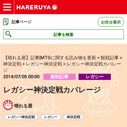
ショップ
買取
記事
デッキ検索
デッキ構築
選手一覧
店舗一覧
イベント
お問い合わせ
記事ページ
お任せ表示
記事を検索
【晴れる屋】記事|MTGに関する読み物を更新
>
観戦記事
>
神決定戦
>
レガシー神決定戦
>
レガシー神決定戦カバレー
ジ
2014/07/05 00:00
観戦記事
レガシー
レガシー神決定戦カバレージ
晴れる屋
レガシー神決定戦
レガシー
神決定戦