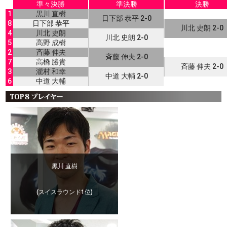
準々決勝
準決勝
決勝
1
黒川 直樹
日下部 恭平 2-0
8
日下部 恭平
川北 史朗 2-0
4
川北 史朗
川北 史朗 2-0
5
高野 成樹
2
斉藤 伸夫
斉藤 伸夫 2-0
7
高橋 勝貴
斉藤 伸夫 2-0
3
瀧村 和幸
中道 大輔 2-0
6
中道 大輔
黒川 直樹
(スイスラウンド1位)