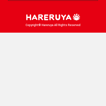
晴れる屋X
晴れる屋チャンネル
「イベント開催の手引き」請求フォーム
Copyright© Hareruya All Rights Reserved