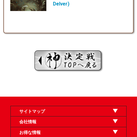
Delver)
サイトマップ
オンラインショップ
買取
記事
選手一覧
デッキ検索
デッキ構築
イベント・大会
店舗のご案内
お問い合わせ
ヘルプ
FAQ
会社情報
利用規約
スタッフ募集
特定商取引法表示
個人情報保護方針
企業情報
お得な情報