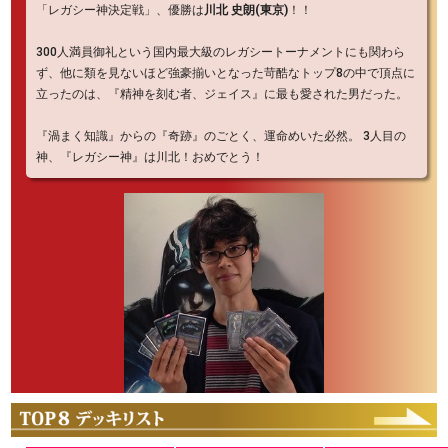
「レガシー神決定戦」、優勝は
川北 史朗(東京)
！！
300人満員御礼という国内最大級のレガシートーナメントにも関わら
ず、他に類を見ないほど強豪揃いとなった苛酷なトップ8の中で頂点に
立ったのは、『精神を刻む者、ジェイス』に最も愛された男だった。
『渦まく知識』からの『奇跡』のごとく、運命めいた必然。 3人目の
神、『レガシー神』は川北！おめでとう！