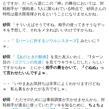
とですが、だったら逆にこの『神』の舞台においては、対
戦相手が『挑戦者』1人に限られている時点で、砂田さんの
特性は最大限発揮されるということになりませんかね」
砂田
「そういえばそうですね。相手の使ってきそうなデッ
キを予想して、それをメタればいいわけですからね」
－－「
【バーンに対するソウルシスターズ】
みたいに？
ｗ」
砂田
「
【あのときの動画】
を見た友人いわく、『1ターン
目の
《ゴブリンの先達》
を見てウキウキしだした』らしい
ですからねｗ とにかく
相手の裏をかいて、『ぐぬぬ』っ
て言わせたいんですよｗ
」
－－「いやまあお気持ちは非常によくわかりますけどね
ｗ 私も裏をかきたがる方ですしｗ」
砂田
「ただそのためには事前調査が欠かせませんから、対
戦相手が過去に使っていたデッキを知るために、
ちょちょ