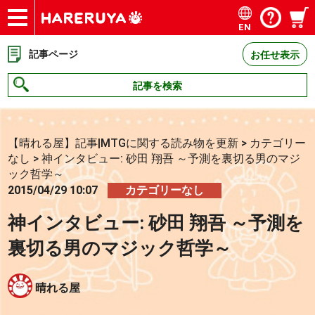
EN
ショップ
買取
記事
デッキ検索
デッキ構築
選手一覧
店舗一覧
イベント
お問い合わせ
記事ページ
お任せ表示
記事を検索
【晴れる屋】記事|MTGに関する読み物を更新
>
カテゴリー
なし
>
神インタビュー: 砂田 翔吾 ～予測を裏切る男のマジ
ック哲学～
2015/04/29 10:07
カテゴリーなし
神インタビュー: 砂田 翔吾 ～予測を
裏切る男のマジック哲学～
晴れる屋