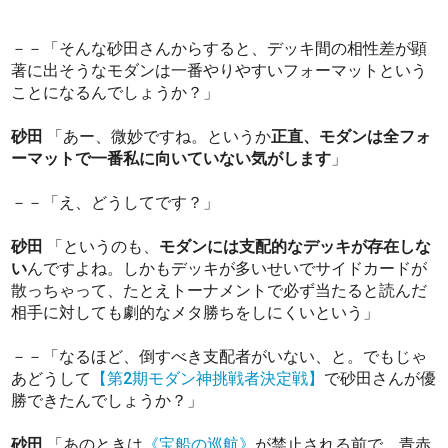
－－「そんな砂田さんからすると、デッキ間の相性差が顕
著に出そうなモダンは一番やりやすいフォーマットという
ことになるんでしょうか？」
砂田
「あー、微妙ですね。というか
正直、モダンは全フォ
ーマットで一番私に向いていない気がします
」
－－「え、どうしてです？」
砂田
「というのも、
モダンには支配的なデッキが存在しな
い
んですよね。しかもデッキが多いせいでサイドカードが
散っちゃって、たとえトーナメントで必ず当たると読んだ
相手に対しても劇的なメタ勝ちをしにくいという」
－－「なるほど、倒すべき支配者がいない、と。でもじゃ
あどうして
【第2期モダン神挑戦者決定戦】
で砂田さんが優
勝できたんでしょうか？」
砂田
「あのときは
《宝船の巡航》
が禁止される前で、青赤