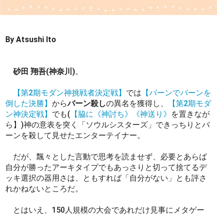
By Atsushi Ito
砂田 翔吾(神奈川)
。
【第2期モダン神挑戦者決定戦】
では
【バーンでバーンを
倒した決勝】
から
バーン殺し
の異名を獲得し、
【第2期モダ
ン神決定戦】
でも(
【脇に
《神討ち》
《神送り》
を置きなが
ら】)神の意表を突く「ソウルシスターズ」できっちりとバ
ーンを殺して見せたエンターテイナー。
だが、飄々とした言動で思考を読ませず、必要とあらば
自分が勝ったアーキタイプでもあっさりと切って捨てるデ
ッキ選択の器用さは、ともすれば「自分がない」とも評さ
れかねないところだ。
とはいえ、150人規模の大会であれだけ見事にメタゲー