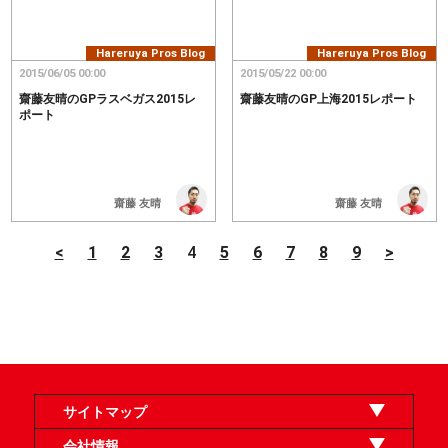
Hareruya Pros Blog
Hareruya Pros Blog
2015/06/05 00:00
2015/05/22 00:00
齋藤友晴のGPラスベガス2015レ
齋藤友晴のGP上海2015レポート
ポート
齋藤 友晴
齋藤 友晴
<
1
2
3
4
5
6
7
8
9
>
サイトマップ
オンラインショップ
買取
記事
選手一覧
デッキ検索
デッキ構築
イベント・大会
店舗のご案内
お問い合わせ
ヘルプ
FAQ
会社情報