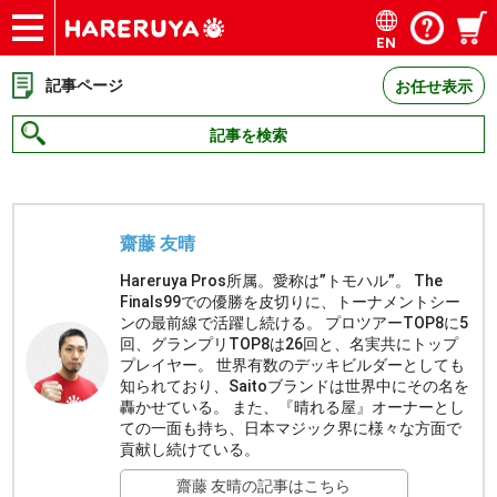
EN
ショップ
買取
記事
デッキ検索
デッキ構築
選手一覧
店舗一覧
イベント
お問い合わせ
記事ページ
お任せ表示
記事を検索
齋藤 友晴
Hareruya Pros所属。愛称は”トモハル”。 The
Finals99での優勝を皮切りに、トーナメントシー
ンの最前線で活躍し続ける。 プロツアーTOP8に5
回、グランプリTOP8は26回と、名実共にトップ
プレイヤー。 世界有数のデッキビルダーとしても
知られており、Saitoブランドは世界中にその名を
轟かせている。 また、『晴れる屋』オーナーとし
ての一面も持ち、日本マジック界に様々な方面で
貢献し続けている。
齋藤 友晴の記事はこちら