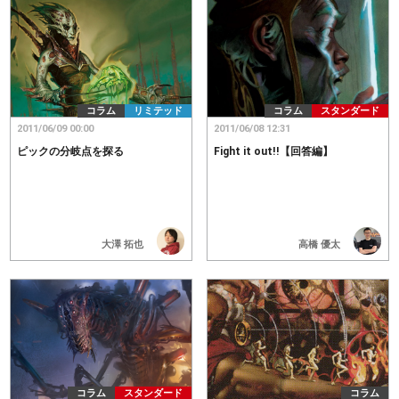
コラム
リミテッド
コラム
スタンダード
2011/06/09 00:00
2011/06/08 12:31
ピックの分岐点を探る
Fight it out!!【回答編】
高橋 優太
大澤 拓也
コラム
スタンダード
コラム