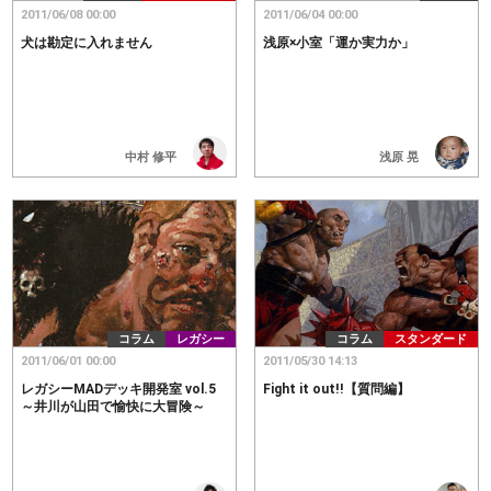
2011/06/08 00:00
2011/06/04 00:00
犬は勘定に入れません
浅原×小室「運か実力か」
中村 修平
浅原 晃
コラム
レガシー
コラム
スタンダード
2011/06/01 00:00
2011/05/30 14:13
レガシーMADデッキ開発室 vol.5
Fight it out!!【質問編】
～井川が山田で愉快に大冒険～