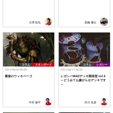
高橋 優太
大澤 拓也
コラム
スタンダード
コラム
レガシー
2011/06/20 00:00
2011/06/17 00:00
最後のウィネベーゴ
レガシーMADデッキ開発室 vol.6
～どうみても嫌がらせデッキです
～
中村 修平
井川 良彦