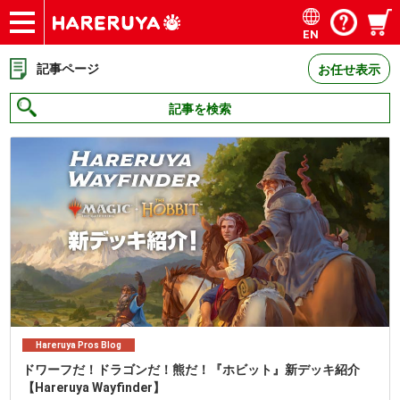
EN
ショップ
買取
記事
デッキ検索
デッキ構築
選手一覧
店舗一覧
イベント
お問い合わせ
記事ページ
お任せ表示
記事を検索
Hareruya Pros Blog
ドワーフだ！ドラゴンだ！熊だ！『ホビット』新デッキ紹介
【Hareruya Wayfinder】