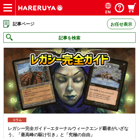
EN
ショップ
買取
記事
デッキ検索
デッキ構築
選手一覧
店舗一覧
イベント
お問い合わせ
記事ページ
お任せ表示
記事を検索
コラム
《メイガス、ルチア・ケイン》急増！？王者ティムクラ躍動の
『第15期コマンダー神決定戦』徹底分析