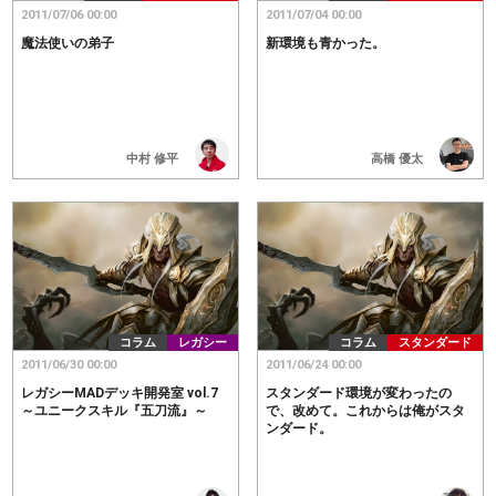
2011/07/06 00:00
2011/07/04 00:00
魔法使いの弟子
新環境も青かった。
高橋 優太
中村 修平
コラム
レガシー
コラム
スタンダード
2011/06/30 00:00
2011/06/24 00:00
レガシーMADデッキ開発室 vol.7
スタンダード環境が変わったの
～ユニークスキル『五刀流』～
で、改めて。これからは俺がスタ
ンダード。