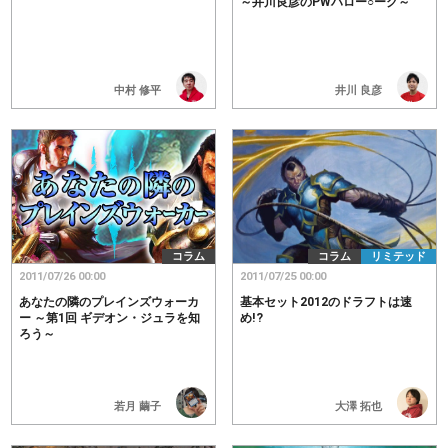
～井川良彦のPWハロー○ーク～
中村 修平
井川 良彦
コラム
コラム
リミテッド
2011/07/26 00:00
2011/07/25 00:00
あなたの隣のプレインズウォーカ
基本セット2012のドラフトは速
ー ～第1回 ギデオン・ジュラを知
め!?
ろう～
若月 繭子
大澤 拓也