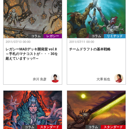
コラム
レガシー
コラム
リミテッド
2011/07/13 00:00
2011/07/11 00:00
レガシーMADデッキ開発室 vol.8
チームドラフトの基本戦略
～手札のマナコストが・・・30を
超えていますッッ!!～
井川 良彦
大澤 拓也
コラム
スタンダード
コラム
スタンダード