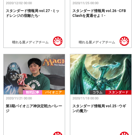
2020/12/02 00:00
2020/11/25 00:00
スタンダード情報局 vol.27 -ミッ
スタンダード情報局 vol.26 -CFB
ドレンジの宿敵たち-
Clashを貫通せよ！-
晴れる屋メディアチーム
晴れる屋メディアチーム
観戦記事
パイオニア
コラム
スタンダード
2020/11/21 00:00
2020/11/18 00:00
第3期パイオニア神決定戦カバレー
スタンダード情報局 vol.25 -ウギ
ジ
ンの魔力-