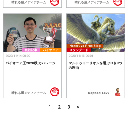
晴れる屋メディアチーム
晴れる屋メディアチーム
Hareruya Pros Blog
観戦記事
パイオニア
スタンダード
2020/11/14 00:00
2020/11/13 00:01
パイオニア王2020秋 カバレージ
マルドゥヨーリオンを選ぶべき8つ
の理由
晴れる屋メディアチーム
Raphael Levy
1
2
3
>