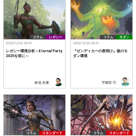
コラム
レガシー
コラム
モダン
2020/12/03 00:01
2020/12/02 00:01
レガシー環境分析～Eternal Party
『ゼンディカーの夜明け』後のモ
2020を前に～
ダン環境
鈴池 史康
宇都宮 巧
コラム
スタンダード
コラム
スタンダード