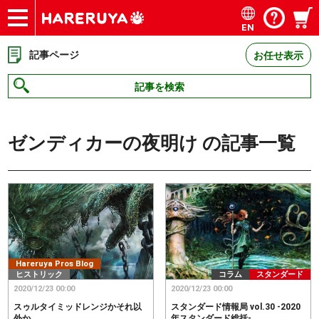
EN
ショップ
買取
記事
デッキ検索
デッキ構築
選手一覧
店舗一覧
イベント
お問い合わせ
記事ページ
お任せ表示
記事を検索
ゼンディカーの夜明け
の記事一覧
Hareruya Pros Blog
ヒストリック
コラム
スタンダード
2020/12/23 00:00
2020/12/23 00:00
スゥルタイミッドレンジかそれ以
スタンダード情報局 vol.30 -2020
外か
年スタンダード総括-