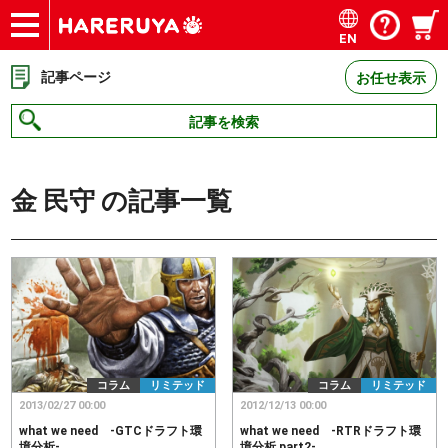
EN
ショップ
買取
記事
デッキ検索
デッキ構築
選手一覧
店舗一覧
イベント
お問い合わせ
記事ページ
お任せ表示
記事を検索
金 民守
の記事一覧
コラム
リミテッド
コラム
リミテッド
2013/02/27 00:00
2012/12/13 00:00
what we need -GTCドラフト環
what we need -RTRドラフト環
境分析-
境分析 part2-