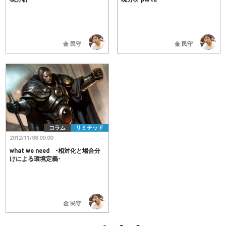
金 民守
金 民守
コラム
リミテッド
2012/11/08 00:00
what we need -相対化と場合分
けによる環境定義-
金 民守