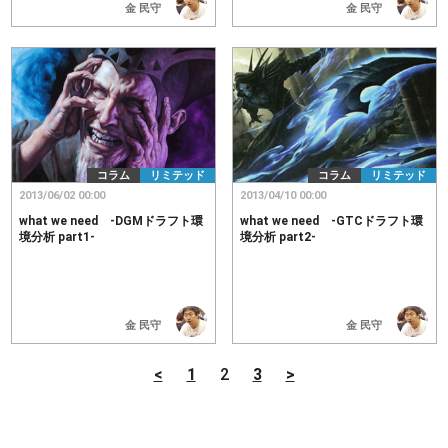
金 民守
金 民守
コラム
リミテッド
コラム
リミテッド
2013/06/02 00:00
2013/04/10 00:00
what we need -DGMドラフト環
what we need -GTCドラフト環
境分析 part1-
境分析 part2-
金 民守
金 民守
<
1
2
3
>