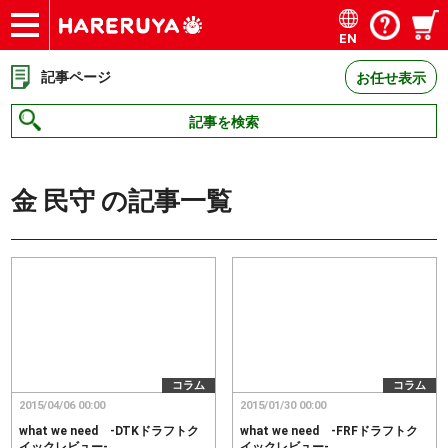
EN
ショップ
買取
記事
デッキ検索
デッキ構築
選手一覧
店舗一覧
イベント
お問い合わせ
記事ページ
お任せ表示
記事を検索
金 民守
の記事一覧
コラム
コラム
2015/04/06 00:00
2015/01/30 00:00
what we need -DTKドラフトク
what we need -FRFドラフトク
イックレビュー-
イックレビュー-