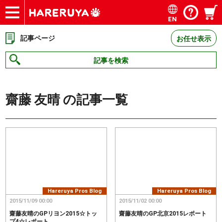
EN
ショップ
買取
記事
デッキ検索
デッキ構築
選手一覧
店舗一覧
イベント
お問い合わせ
記事ページ
お任せ表示
記事を検索
齋藤 友晴
の記事一覧
Hareruya Pros Blog
Hareruya Pros Blog
2015/11/09 00:00
2015/11/02 00:00
齋藤友晴のGPリヨン2015☆トッ
齋藤友晴のGP北京2015レポート
プ4☆レポート