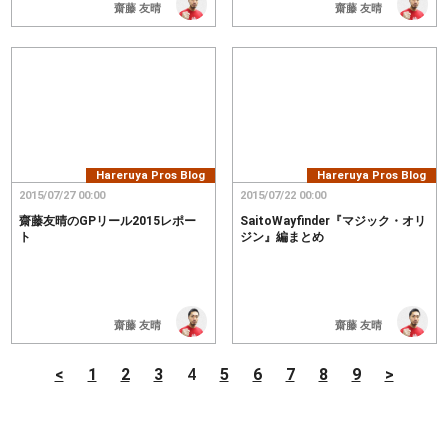
齋藤 友晴
齋藤 友晴
Hareruya Pros Blog
Hareruya Pros Blog
2015/07/27 00:00
2015/07/22 00:00
齋藤友晴のGPリール2015レポー
SaitoWayfinder『マジック・オリ
ト
ジン』編まとめ
齋藤 友晴
齋藤 友晴
<
1
2
3
4
5
6
7
8
9
>