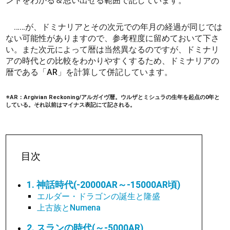
ントをわかる＆思い出せる範囲で記しています。
……が、ドミナリアとその次元での年月の経過が同じでは
ない可能性がありますので、参考程度に留めておいて下さ
い。また次元によって暦は当然異なるのですが、ドミナリ
アの時代との比較をわかりやすくするため、ドミナリアの
暦である「AR」を計算して併記しています。
※AR：Argivian Reckoning/アルガイヴ暦。ウルザとミシュラの生年を起点の0年と
している。それ以前はマイナス表記にて記される。
目次
1. 神話時代(-20000AR～-15000AR頃)
エルダー・ドラゴンの誕生と隆盛
上古族とNumena
2. スランの時代(～-5000AR)