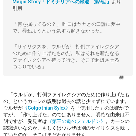
Magic Story「ドミナリアへの帰還 第9話」
より
引用
「何を掘ってるの？」 昨日はヤヤとの口論に夢中
で、尋ねようという気すら起きなかった。
「サイリクスを。ウルザが、打倒ファイレクシア
のために作り上げたものだ。私はそれを新たなる
ファイレクシアへ持って行き、そこで起爆させる
つもりでいる」
「ウルザが、打倒ファイレクシアのために作り上げたも
の」というカーンの説明は過去の話と少々ずれています。
ウルザが
《Golgothian Sylex》
を「使用した」のは確かで
すが、「作り上げた」のではありません。明確な由来は不
明ですが、発見者は
《第三の道のフェルドン》
。カーンの
認識違いなのか、もしくはウルザは別のサイリクスを残し
ていたのか、そこはまだわかりません。