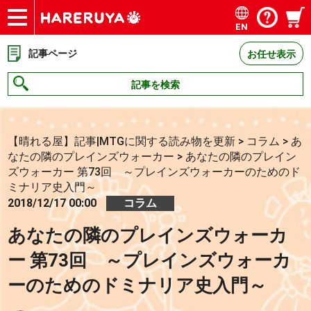
EN
ショップ
買取
記事
デッキ検索
デッキ構築
選手一覧
店舗一覧
イベント
お問い合わせ
記事ページ
お任せ表示
記事を検索
【晴れる屋】記事|MTGに関する読み物を更新
>
コラム
>
あ
なたの隣のプレインズウォーカー
>
あなたの隣のプレイン
ズウォーカー 第73回 ～プレインズウォーカーのためのド
ミナリア史入門～
2018/12/17 00:00
コラム
あなたの隣のプレインズウォーカ
ー 第73回 ～プレインズウォーカ
ーのためのドミナリア史入門～