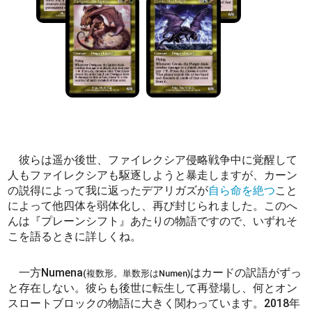
彼らは遥か後世、ファイレクシア侵略戦争中に覚醒して
人もファイレクシアも駆逐しようと暴走しますが、カーン
の説得によって我に返ったデアリガズが
自ら命を絶つ
こと
によって他四体を弱体化し、再び封じられました。このへ
んは『プレーンシフト』あたりの物語ですので、いずれそ
こを語るときに詳しくね。
一方Numena
はカードの訳語がずっ
(複数形。単数形はNumen)
と存在しない。彼らも後世に転生して再登場し、何とオン
スロートブロックの物語に大きく関わっています。2018年