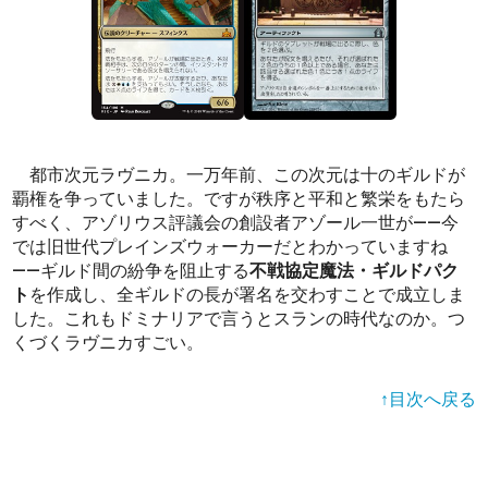
都市次元ラヴニカ。一万年前、この次元は十のギルドが
覇権を争っていました。ですが秩序と平和と繁栄をもたら
すべく、アゾリウス評議会の創設者アゾール一世が――今
では旧世代プレインズウォーカーだとわかっていますね
――ギルド間の紛争を阻止する
不戦協定魔法・ギルドパク
ト
を作成し、全ギルドの長が署名を交わすことで成立しま
した。これもドミナリアで言うとスランの時代なのか。つ
くづくラヴニカすごい。
↑目次へ戻る