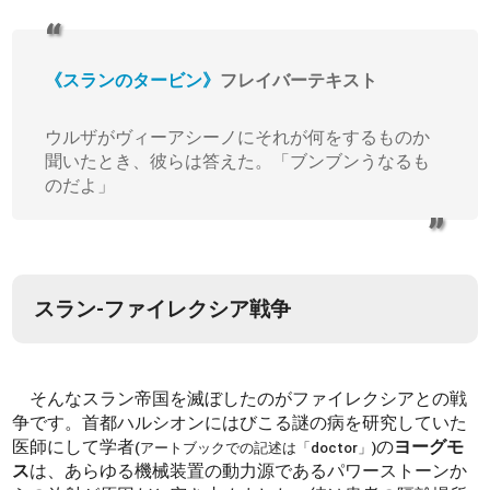
《スランのタービン》
フレイバーテキスト
ウルザがヴィーアシーノにそれが何をするものか
聞いたとき、彼らは答えた。「ブンブンうなるも
のだよ」
スラン-ファイレクシア戦争
そんなスラン帝国を滅ぼしたのがファイレクシアとの戦
争です。首都ハルシオンにはびこる謎の病を研究していた
医師にして学者
の
ヨーグモ
(アートブックでの記述は「doctor」)
ス
は、あらゆる機械装置の動力源であるパワーストーンか