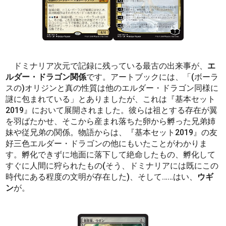
ドミナリア次元で記録に残っている最古の出来事が、
エ
ルダー・ドラゴン関係
です。アートブックには、「(ボーラ
スの)オリジンと真の性質は他のエルダー・ドラゴン同様に
謎に包まれている」とありましたが、これは『基本セット
2019』において展開されました。彼らは祖とする存在が翼
を羽ばたかせ、そこから産まれ落ちた卵から孵った兄弟姉
妹や従兄弟の関係。物語からは、『基本セット2019』の友
好三色エルダー・ドラゴンの他にもいたことがわかりま
す。孵化できずに地面に落下して絶命したもの、孵化して
すぐに人間に狩られたもの(そう、ドミナリアには既にこの
時代にある程度の文明が存在した)、そして……はい、
ウギ
ン
が。