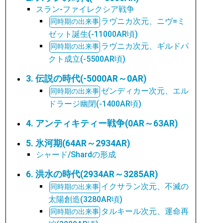
スラン-ファイレクシア戦争
ラヴニカ次元、ニヴ=ミ
ゼット誕生(-11000AR頃)
ラヴニカ次元、ギルドパ
クト成立(-5500AR頃)
3. 伝説の時代(-5000AR～0AR)
ゼンディカー次元、エル
ドラージ幽閉(-1400AR頃)
4. アンティキティー戦争(0AR～63AR)
5. 氷河期(64AR～2934AR)
シャード/Shardの形成
6. 洪水の時代(2934AR～3285AR)
イクサラン次元、不滅の
太陽創造(3280AR頃)
タルキール次元、運命再