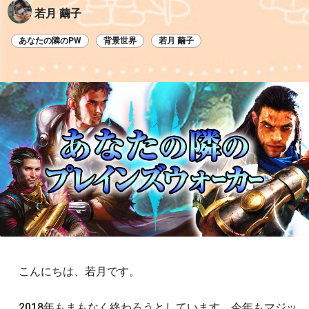
若月 繭子
あなたの隣のPW
背景世界
若月 繭子
こんにちは、若月です。
2018年もまもなく終わろうとしています。今年もマジッ