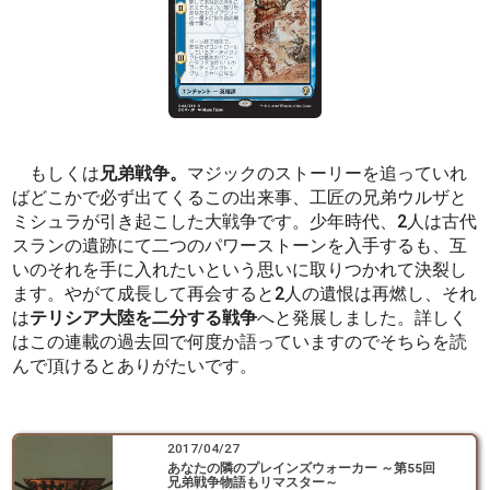
もしくは
兄弟戦争。
マジックのストーリーを追っていれ
ばどこかで必ず出てくるこの出来事、工匠の兄弟ウルザと
ミシュラが引き起こした大戦争です。少年時代、2人は古代
スランの遺跡にて二つのパワーストーンを入手するも、互
いのそれを手に入れたいという思いに取りつかれて決裂し
ます。やがて成長して再会すると2人の遺恨は再燃し、それ
は
テリシア大陸を二分する戦争
へと発展しました。詳しく
はこの連載の過去回で何度か語っていますのでそちらを読
んで頂けるとありがたいです。
2017/04/27
あなたの隣のプレインズウォーカー ～第55回
兄弟戦争物語もリマスター～