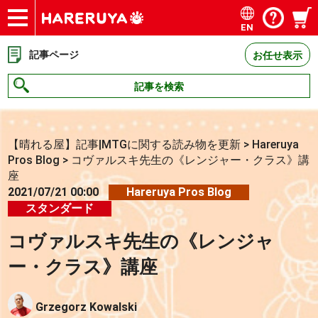
EN
ショップ
買取
記事
デッキ検索
デッキ構築
選手一覧
店舗一覧
イベント
お問い合わせ
記事ページ
お任せ表示
記事を検索
【晴れる屋】記事|MTGに関する読み物を更新
>
Hareruya
Pros Blog
>
コヴァルスキ先生の《レンジャー・クラス》講
座
2021/07/21 00:00
Hareruya Pros Blog
スタンダード
コヴァルスキ先生の《レンジャ
ー・クラス》講座
Grzegorz Kowalski