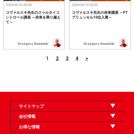
2020/03/25 00:00
2020/02/10 00:00
コヴァルスキ先生のスゥルタイコ
コヴァルスキ先生の赤単講座 ～PT
ントロール講座 ～赤単を乗り越え
ブリュッセル10位入賞～
て～
Grzegorz Kowalski
Grzegorz Kowalski
1
2
3
4
>
サイトマップ
オンラインショップ
買取
記事
選手一覧
デッキ検索
デッキ構築
イベント・大会
店舗のご案内
お問い合わせ
ヘルプ
FAQ
会社情報
利用規約
スタッフ募集
特定商取引法表示
個人情報保護方針
企業情報
お得な情報