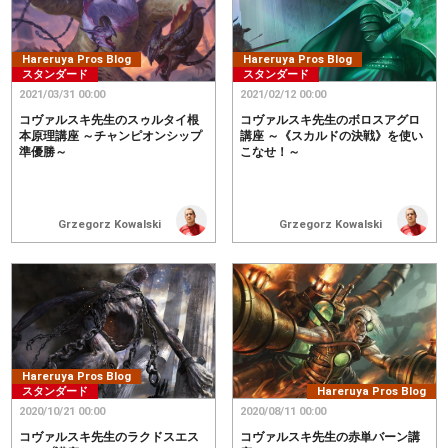
Hareruya Pros Blog
Hareruya Pros Blog
スタンダード
スタンダード
2021/03/31 00:00
2021/02/12 00:00
コヴァルスキ先生のスゥルタイ根
コヴァルスキ先生のボロスアグロ
本原理講座 ～チャンピオンシップ
講座 ～《スカルドの決戦》を使い
準優勝～
こなせ！～
Grzegorz Kowalski
Grzegorz Kowalski
Hareruya Pros Blog
スタンダード
Hareruya Pros Blog
2020/10/21 00:00
2020/08/11 00:00
コヴァルスキ先生のラクドスエス
コヴァルスキ先生の赤単バーン講