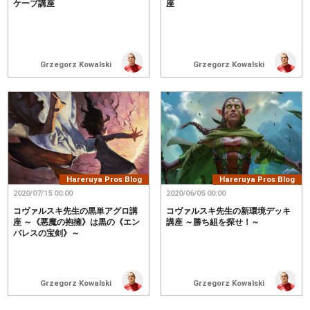
ケープ講座
座
Grzegorz Kowalski
Grzegorz Kowalski
Hareruya Pros Blog
Hareruya Pros Blog
2020/07/15 00:00
2020/06/05 00:00
コヴァルスキ先生の黒単アグロ講
コヴァルスキ先生の新環境デッキ
座 ～《悪魔の抱擁》は黒の《エン
講座 ～勝ち組を探せ！～
バレスの宝剣》～
Grzegorz Kowalski
Grzegorz Kowalski