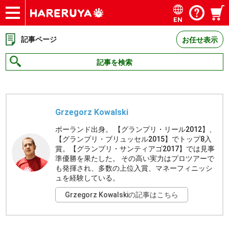
EN
ショップ
買取
記事
デッキ検索
デッキ構築
選手一覧
店舗一覧
イベント
お問い合わせ
記事ページ
お任せ表示
記事を検索
Grzegorz Kowalski
ポーランド出身。 【グランプリ・リール2012】、
【グランプリ・ブリュッセル2015】でトップ8入
賞。【グランプリ・サンティアゴ2017】では見事
準優勝を果たした。 その高い実力はプロツアーで
も発揮され、多数の上位入賞、マネーフィニッシ
ュを経験している。
Grzegorz Kowalskiの記事はこちら