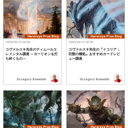
Hareruya Pros Blog
Hareruya Pros Blog
2020/05/15 00:00
2020/04/13 00:00
コヴァルスキ先生のティムールエ
コヴァルスキ先生の『イコリア：
レメンタル講座 ～ヨーリオンを打
巨獣の棲処』おすすめカードレビ
ち砕くもの～
ュー講座
Grzegorz Kowalski
Grzegorz Kowalski
Hareruya Pros Blog
Hareruya Pros Blog