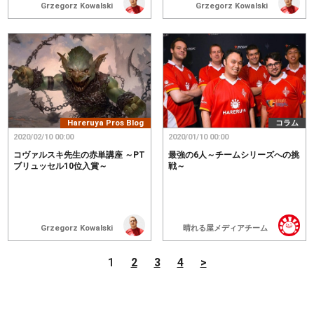
Grzegorz Kowalski
Grzegorz Kowalski
Hareruya Pros Blog
コラム
2020/02/10 00:00
2020/01/10 00:00
コヴァルスキ先生の赤単講座 ～PT
最強の6人～チームシリーズへの挑
ブリュッセル10位入賞～
戦～
Grzegorz Kowalski
晴れる屋メディアチーム
1
2
3
4
>