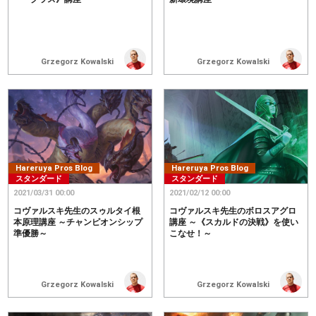
Grzegorz Kowalski
Grzegorz Kowalski
Hareruya Pros Blog
Hareruya Pros Blog
スタンダード
スタンダード
2021/03/31 00:00
2021/02/12 00:00
コヴァルスキ先生のスゥルタイ根
コヴァルスキ先生のボロスアグロ
本原理講座 ～チャンピオンシップ
講座 ～《スカルドの決戦》を使い
準優勝～
こなせ！～
Grzegorz Kowalski
Grzegorz Kowalski