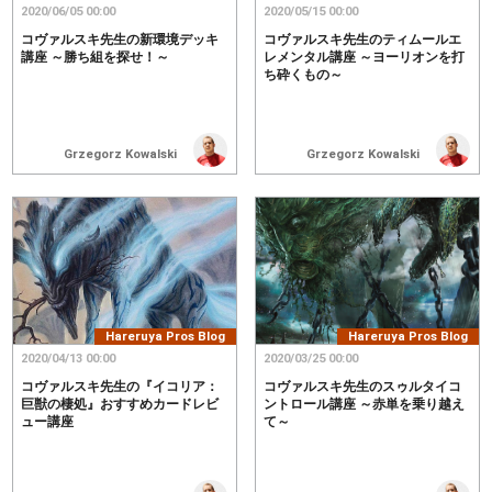
2020/06/05 00:00
2020/05/15 00:00
コヴァルスキ先生の新環境デッキ
コヴァルスキ先生のティムールエ
講座 ～勝ち組を探せ！～
レメンタル講座 ～ヨーリオンを打
ち砕くもの～
Grzegorz Kowalski
Grzegorz Kowalski
Hareruya Pros Blog
Hareruya Pros Blog
2020/04/13 00:00
2020/03/25 00:00
コヴァルスキ先生の『イコリア：
コヴァルスキ先生のスゥルタイコ
巨獣の棲処』おすすめカードレビ
ントロール講座 ～赤単を乗り越え
ュー講座
て～