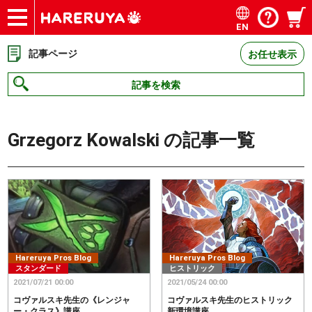
EN
ショップ
買取
記事
デッキ検索
デッキ構築
選手一覧
店舗一覧
イベント
お問い合わせ
記事ページ
お任せ表示
記事を検索
Grzegorz Kowalski
の記事一覧
Hareruya Pros Blog
Hareruya Pros Blog
スタンダード
ヒストリック
2021/07/21 00:00
2021/05/24 00:00
コヴァルスキ先生の《レンジャ
コヴァルスキ先生のヒストリック
ー・クラス》講座
新環境講座