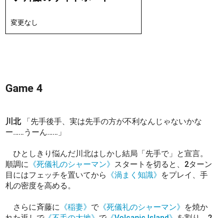
変更なし
Game 4
川北
「先手後手、実は先手の方が不利なんじゃないかな
ー……うーん……」
ひとしきり悩んだ川北はしかし結局「先手で」と宣言。
順調に
《死儀礼のシャーマン》
スタートを切ると、2ターン
目にはフェッチを置いてから
《渦まく知識》
をプレイ、手
札の密度を高める。
さらに斉藤に
《稲妻》
で
《死儀礼のシャーマン》
を焼か
れた返しで
《不毛の大地》
で
《Volcanic Island》
を割り、2