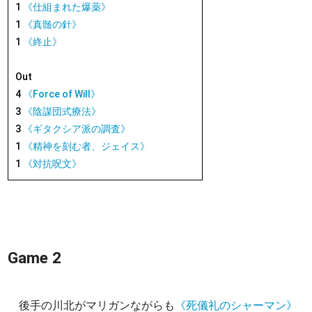
1
《仕組まれた爆薬》
1
《真髄の針》
1
《終止》
Out
4
《Force of Will》
3
《陰謀団式療法》
3
《ギタクシア派の調査》
1
《精神を刻む者、ジェイス》
1
《対抗呪文》
Game 2
後手の川北がマリガンながらも
《死儀礼のシャーマン》