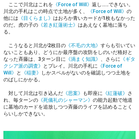
ここで川北はこれを
《Force of Will》
返し……できない。
川北の手札はこの時点で土地が多く、
《Force of Will》
の
他には
《目くらまし》
はおろか青いカードが1枚もなかった
のだ。虎の子の
《若き紅蓮術士》
はあえなく墓地に落ち
る。
こうなると川北が2枚目の
《不毛の大地》
すらも引いてい
ないこともあり、どうにか最序盤の攻防をしのいだ格好と
なった斉藤は、3ターン目に
《渦まく知識》
、さらに
《ギタ
クシア派の調査》
とプレイ。川北の手札に
《Force of
Will》
と
《稲妻》
しかスペルがないのを確認しつつ土地を
のばしにかかる。
対して川北は引き込んだ
《思案》
も即座に
《紅蓮破》
さ
れ、毎ターンの
《死儀礼のシャーマン》
の能力起動で地道
に墓地のカードを追放しつつ斉藤のライフを詰めることく
らいしかできない。