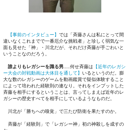
【事前のインタビュー】
では「斉藤さんは私にとって間
違いなくこれまでで一番厄介な挑戦者」と珍しく弱気な一
面も見せた「神」・川北だが、それだけ斉藤が手ごわいと
いうことなのだろう。
誰よりもレガシーを識る男
……何せ斉藤は
【近年のレガシ
ー大会の対戦動画は大体目を通して】
いるというのだ。膨
大な数のレガシーのゲームを動画鑑賞で疑似体験すること
によって培われた経験則の連なり。それをインプットした
斉藤を相手にするということは、言ってしまえば近年のレ
ガシーの歴史すべてを相手にしているようなものだ。
川北が「勝ちへの嗅覚」で三たび防衛を果たすのか。
斉藤が「経験則」で「レガシー神」初の神殺しを成すの