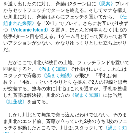
を送り出したのに対し、斉藤は2ターン目に
《思案》
プレイ
からセットフェッチでターンを終える。そしてマナを構え
た川北に対し、斉藤はさらにフェッチを置いてから、
《仕
組まれた爆薬》
を「X=1」でプレイ。さらにお互いが1枚ず
つ
《Volcanic Island》
を置き、ほとんど何事もなく川北の
後手4ターン目を迎える。1ゲーム目と打って変わってお互
いアクションが少ない、かなりゆっくりとした立ち上がり
だ。
だがここで川北が4枚目の土地、フェッチランドを置いて
即起動すると、
《渦まく知識》
で仕掛けにいく。これには
スタックで斉藤の
《渦まく知識》
が飛び、「手札は何
枚？」「4枚。」というやりとりを挟んで2人の視線と思考
が交差する。熟考の末に川北はこれを通すが、手札を整理
した斉藤は解決後、川北の方の
《渦まく知識》
には当然
《紅蓮破》
を当てる。
しかし川北とて無策で突っ込んだわけではない。そのま
ま川北のエンド前、斉藤が立っていた2枚のうち1枚のフェ
ッチを起動したところで、川北はスタックして
《渦まく知