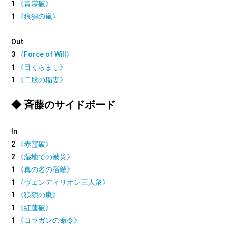
1
《青霊破》
1
《狼狽の嵐》
Out
3
《Force of Will》
1
《目くらまし》
1
《二股の稲妻》
◆ 斉藤のサイドボード
In
2
《赤霊破》
2
《湿地での被災》
1
《真の名の宿敵》
1
《ヴェンディリオン三人衆》
1
《狼狽の嵐》
1
《紅蓮破》
1
《コラガンの命令》