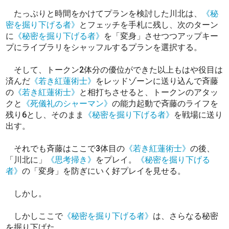
たっぷりと時間をかけてプランを検討した川北は、
《秘
密を掘り下げる者》
とフェッチを手札に残し、次のターン
に
《秘密を掘り下げる者》
を「変身」させつつアップキー
プにライブラリをシャッフルするプランを選択する。
そして、トークン2体分の優位ができた以上もはや役目は
済んだ
《若き紅蓮術士》
をレッドゾーンに送り込んで斉藤
の
《若き紅蓮術士》
と相打ちさせると、トークンのアタッ
クと
《死儀礼のシャーマン》
の能力起動で斉藤のライフを
残り6とし、そのまま
《秘密を掘り下げる者》
を戦場に送り
出す。
それでも斉藤はここで3体目の
《若き紅蓮術士》
の後、
「川北に」
《思考掃き》
をプレイ。
《秘密を掘り下げる
者》
の「変身」を防ぎにいく好プレイを見せる。
しかし。
しかしここで
《秘密を掘り下げる者》
は、さらなる秘密
を掘り下げた。