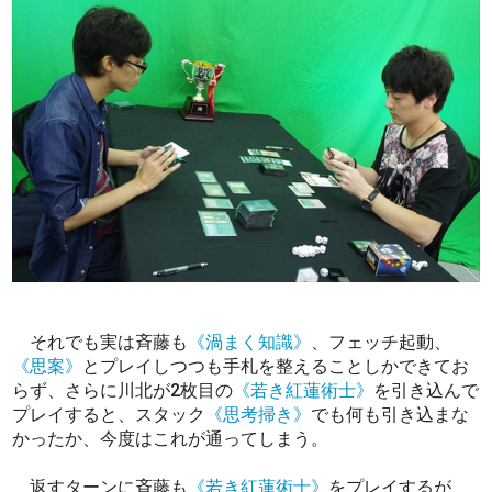
それでも実は斉藤も
《渦まく知識》
、フェッチ起動、
《思案》
とプレイしつつも手札を整えることしかできてお
らず、さらに川北が2枚目の
《若き紅蓮術士》
を引き込んで
プレイすると、スタック
《思考掃き》
でも何も引き込まな
かったか、今度はこれが通ってしまう。
返すターンに斉藤も
《若き紅蓮術士》
をプレイするが、