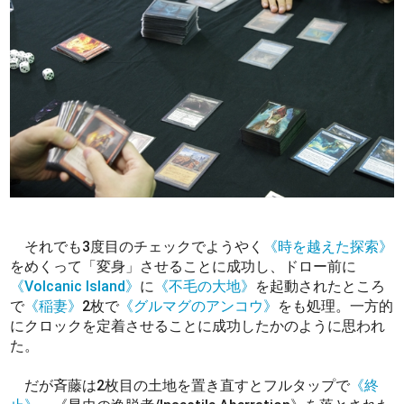
それでも3度目のチェックでようやく
《時を越えた探索》
をめくって「変身」させることに成功し、ドロー前に
《Volcanic Island》
に
《不毛の大地》
を起動されたところ
で
《稲妻》
2枚で
《グルマグのアンコウ》
をも処理。一方的
にクロックを定着させることに成功したかのように思われ
た。
だが斉藤は2枚目の土地を置き直すとフルタップで
《終