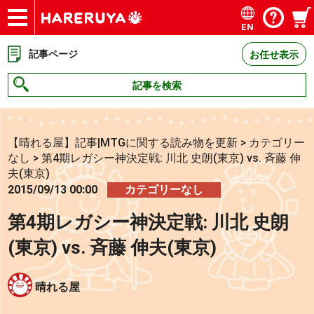
EN
ショップ
買取
記事
デッキ検索
デッキ構築
選手一覧
店舗一覧
イベント
お問い合わせ
記事ページ
お任せ表示
記事を検索
【晴れる屋】記事|MTGに関する読み物を更新
>
カテゴリー
なし
>
第4期レガシー神決定戦: 川北 史朗(東京) vs. 斉藤 伸
夫(東京)
2015/09/13 00:00
カテゴリーなし
第4期レガシー神決定戦: 川北 史朗
(東京) vs. 斉藤 伸夫(東京)
晴れる屋