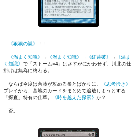
《狼狽の嵐》
！！
《渦まく知識》
→
《渦まく知識》
→
《紅蓮破》
→
《渦ま
く知識》
で「ストーム=4」はさすがにかわせず、川北の仕
掛けは無為に終わる。
ならば今度は斉藤が攻める番とばかりに、
《思考掃き》
プレイから、墓地のカードをまとめて追放しようとする
「探査」特有の仕草。
《時を越えた探索》
か？
否。