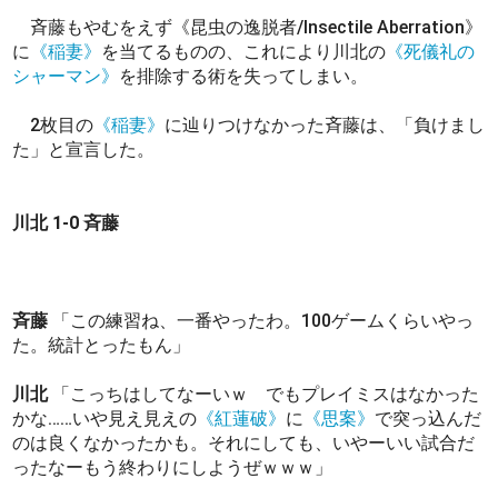
斉藤もやむをえず《昆虫の逸脱者/Insectile Aberration》
に
《稲妻》
を当てるものの、これにより川北の
《死儀礼の
シャーマン》
を排除する術を失ってしまい。
2枚目の
《稲妻》
に辿りつけなかった斉藤は、「負けまし
た」と宣言した。
川北 1-0 斉藤
斉藤
「この練習ね、一番やったわ。100ゲームくらいやっ
た。統計とったもん」
川北
「こっちはしてなーいｗ でもプレイミスはなかった
かな……いや見え見えの
《紅蓮破》
に
《思案》
で突っ込んだ
のは良くなかったかも。それにしても、いやーいい試合だ
ったなーもう終わりにしようぜｗｗｗ」