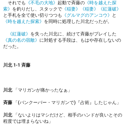
それでも
《不毛の大地》
起動で斉藤の
《時を越えた探
索》
を釣りだし、スタックで
《稲妻》
《稲妻》
《紅蓮破》
と手札を全て使い切りつつも
《グルマグのアンコウ》
と
《時を越えた探索》
を同時に処理した川北だったが。
《紅蓮破》
を失った川北に、続けて斉藤がプレイした
《真の名の宿敵》
に対処する手段は、もはや存在しないの
だった。
川北 1-1 斉藤
川北
「マリガンが痛かったなぁ」
斉藤
「(バンクーバー・マリガンで)『占術』したじゃん」
川北
「ないよりはマシだけど、相手のハンドが良いとその
程度では埋まらないね」