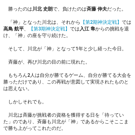
勝ったのは
川北 史朗
で、負けたのは
斉藤 伸夫
だった。
「神」となった川北は、それから
【第2期神決定戦】
では
高鳥 航平
、
【第3期神決定戦】
では
入江 隼
からの挑戦を退
け、「神」の座を守り続けた。
そして、川北が「神」となって1年と少し経った今日。
斉藤が、再び川北の目の前に現れた。
もちろん2人は自分が勝てるゲーム、自分が勝てる大会を
勝っただけであり、この再戦が意図して実現されたものと
は思えない。
しかしそれでも。
川北は斉藤が挑戦者の資格を獲得する日を「待ってい
た」のであり、斉藤も川北が「神」であるからこそここま
で勝ち上がってこれたのだ。