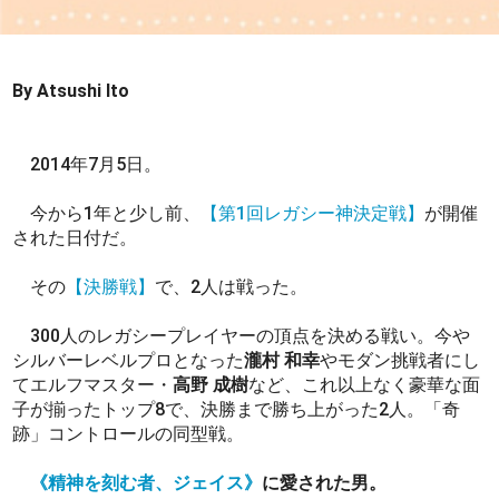
By Atsushi Ito
2014年7月5日。
今から1年と少し前、
【第1回レガシー神決定戦】
が開催
された日付だ。
その
【決勝戦】
で、2人は戦った。
300人のレガシープレイヤーの頂点を決める戦い。今や
シルバーレベルプロとなった
瀧村 和幸
やモダン挑戦者にし
てエルフマスター・
高野 成樹
など、これ以上なく豪華な面
子が揃ったトップ8で、決勝まで勝ち上がった2人。「奇
跡」コントロールの同型戦。
《精神を刻む者、ジェイス》
に愛された男。