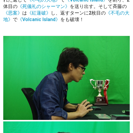
体目の
《死儀礼のシャーマン》
を送り出す。そして斉藤の
《思案》
は
《紅蓮破》
し、返すターンに2枚目の
《不毛の大
地》
で
《Volcanic Island》
をも破壊！