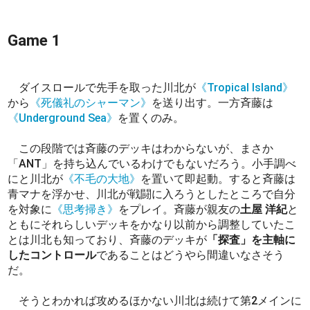
Game 1
ダイスロールで先手を取った川北が
《Tropical Island》
から
《死儀礼のシャーマン》
を送り出す。一方斉藤は
《Underground Sea》
を置くのみ。
この段階では斉藤のデッキはわからないが、まさか
「ANT」を持ち込んでいるわけでもないだろう。小手調べ
にと川北が
《不毛の大地》
を置いて即起動。すると斉藤は
青マナを浮かせ、川北が戦闘に入ろうとしたところで自分
を対象に
《思考掃き》
をプレイ。斉藤が親友の
土屋 洋紀
と
ともにそれらしいデッキをかなり以前から調整していたこ
とは川北も知っており、斉藤のデッキが
「探査」を主軸に
したコントロール
であることはどうやら間違いなさそう
だ。
そうとわかれば攻めるほかない川北は続けて第2メインに