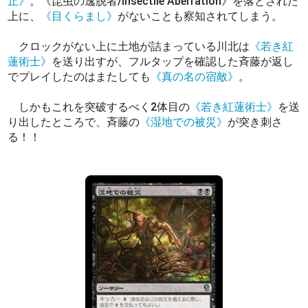
止》
。《昆虫の逸脱者/Insectile Aberration》を落とされた
上に、
《目くらまし》
がないことも察知されてしまう。
クロックがない上に土地が詰まっている川北は
《若き紅
蓮術士》
を送り出すが、フルタップを確認した斉藤が返し
でプレイしたのはまたしても
《真の名の宿敵》
。
しかもこれを突破するべく2体目の
《若き紅蓮術士》
を送
り出したところで、斉藤の
《湿地での被災》
が突き刺さ
る！！