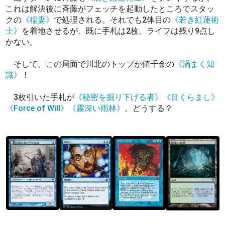
これは解決後に斉藤がフェッチを起動したところでスタッ
クの
《稲妻》
で処理される。それでも2体目の
《若き紅蓮術
士》
を着地させるが、既に手札は2枚、ライフは残り9点し
かない。
そして。この局面で川北のトップが値千金の
《渦まく知
識》
！
3枚引いた手札が
《秘密を掘り下げる者》
《目くらまし》
《Force of Will》
《霧深い雨林》
。どうする？