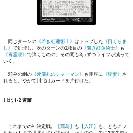
同じターンの
《若き紅蓮術士》
はトップした
《目くらま
し》
で処理し、次のターンの2枚目の
《若き紅蓮術士》
も
《青霊破》
で弾くものの、その間も3点ずつライフが減って
いく。
頼みの綱の
《死儀礼のシャーマン》
も即座に
《稲妻》
さ
れると、やがて川北はカードを片付けた。
川北 1-2 斉藤
これまでの神決定戦。
【高鳥】
も
【入江】
も、ともにフ
ルセットまで川北を追い詰めはしたものの、先に3本先取へ