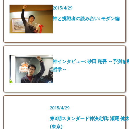
2015/4/29
神と挑戦者の読み合い: モダン編
神インタビュー: 砂田 翔吾 ～予測
哲学～
2015/4/29
第3期スタンダード神決定戦: 瀬尾 健太(
(東京)