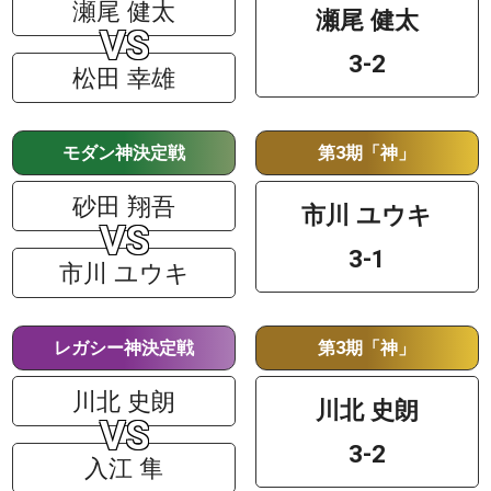
瀬尾 健太
瀬尾 健太
3-2
松田 幸雄
モダン神決定戦
第3期「神」
砂田 翔吾
市川 ユウキ
3-1
市川 ユウキ
レガシー神決定戦
第3期「神」
川北 史朗
川北 史朗
3-2
入江 隼