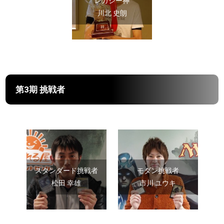
レガシー神
川北 史朗
第3期 挑戦者
スタンダード挑戦者
モダン挑戦者
松田 幸雄
市川 ユウキ