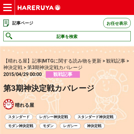
ショップ
買取
記事
デッキ検索
デッキ構築
選手一覧
店舗一覧
イベント
お問い合わせ
記事ページ
お任せ表示
記事を検索
【晴れる屋】記事|MTGに関する読み物を更新
>
観戦記事
>
神決定戦
>
第3期神決定戦カバレージ
2015/04/29 00:00
観戦記事
第3期神決定戦カバレージ
晴れる屋
スタンダード
レガシー神決定戦
スタンダード神決定戦
モダン神決定戦
モダン
レガシー
神決定戦