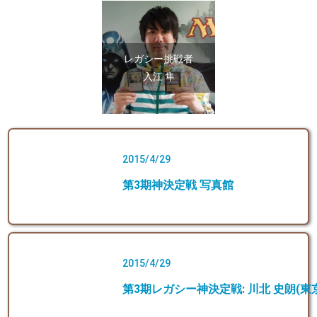
レガシー挑戦者
入江 隼
2015/4/29
第3期神決定戦 写真館
2015/4/29
第3期レガシー神決定戦: 川北 史朗(東京)