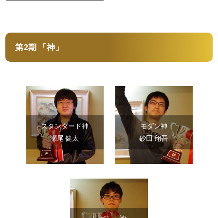
第2期 「神」
スタンダード神
モダン神
瀬尾 健太
砂田 翔吾