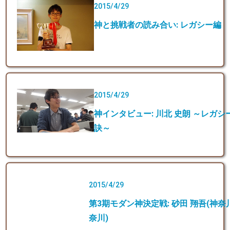
2015/4/29
神と挑戦者の読み合い: レガシー編
2015/4/29
神インタビュー: 川北 史朗 ～レガ
訣～
2015/4/29
第3期モダン神決定戦: 砂田 翔吾(神奈川)
奈川)