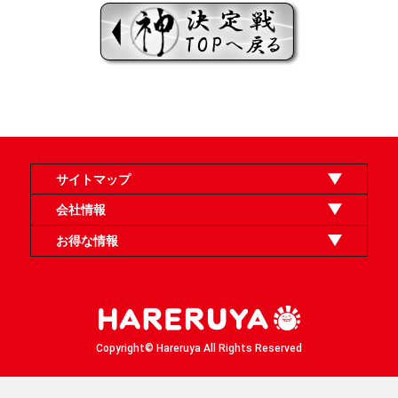
サイトマップ
オンラインショップ
買取
記事
選手一覧
デッキ検索
デッキ構築
イベント・大会
店舗のご案内
お問い合わせ
ヘルプ
FAQ
会社情報
利用規約
スタッフ募集
特定商取引法表示
個人情報保護方針
企業情報
お得な情報
晴れる屋X
晴れる屋チャンネル
「イベント開催の手引き」請求フォーム
Copyright© Hareruya All Rights Reserved