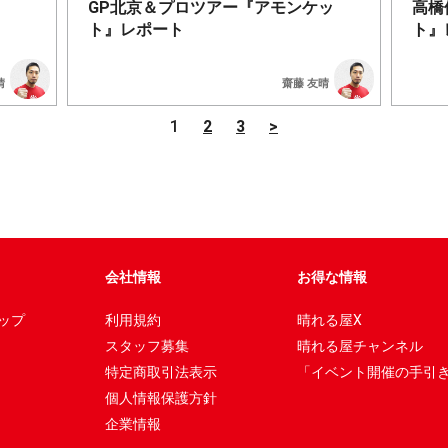
GP北京＆プロツアー『アモンケッ
高橋
ト』レポート
ト』
晴
齋藤 友晴
1
2
3
>
会社情報
お得な情報
ップ
利用規約
晴れる屋X
スタッフ募集
晴れる屋チャンネル
特定商取引法表示
「イベント開催の手引
個人情報保護方針
企業情報