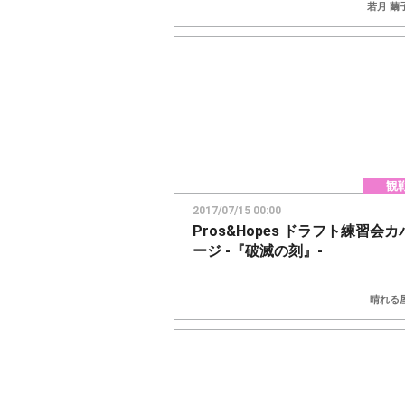
若月 繭
観
2017/07/15 00:00
Pros&Hopes ドラフト練習会
ージ -『破滅の刻』-
晴れる