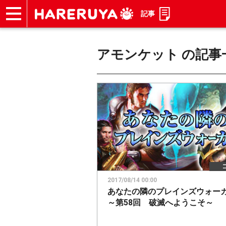
記事
ショップ
買取
記事
デッキ検索
デッキ構築
選手一覧
店舗一覧
イベント
お問い合わせ
アモンケット
の記事
2017/08/14 00:00
あなたの隣のプレインズウォー
～第58回 破滅へようこそ～