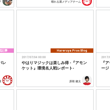
子
晴れる屋メディアチーム
戦記事
Hareruya Pros Blog
2017/07/04 00:00
2017/
カバレ
やはりマジックは楽しみ得 -『アモン
『ア
ケット』環境名人戦レポート-
ージ
屋
原根 健太