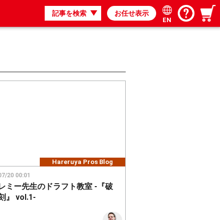
記事を検索
お任せ表示
EN
Hareruya Pros Blog
07/20 00:01
レミー先生のドラフト教室 -『破
』 vol.1-