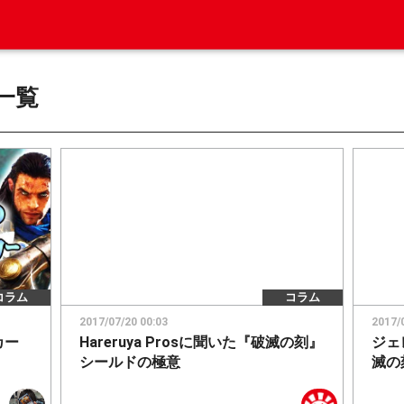
一覧
コラム
コラム
2017/07/20 00:03
2017/
カー
Hareruya Prosに聞いた『破滅の刻』
ジェ
シールドの極意
滅の刻