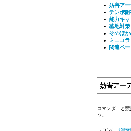
妨害アー
テンポ阻
能力キャ
墓地対策
そのほか
ミニコラ
関連ペー
妨害アー
コマンダーと競
う。
トロンに
《減衰