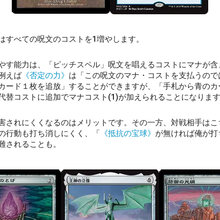
はすべての呪文のコストを1増やします。
やす能力は、「ピッチスペル」呪文を唱えるコストにマナが含
例えば
《否定の力》
は「この呪文のマナ・コストを支払うので
カード１枚を追放」することができますが、「手札から青のカ
代替コストに追加でマナコスト(1)が加えられることになりま
害されにくくなるのはメリットです。その一方、対戦相手はこ
の行動も打ち消しにくく、「
《抵抗の宝球》
が無ければ俺が打
難されることも。