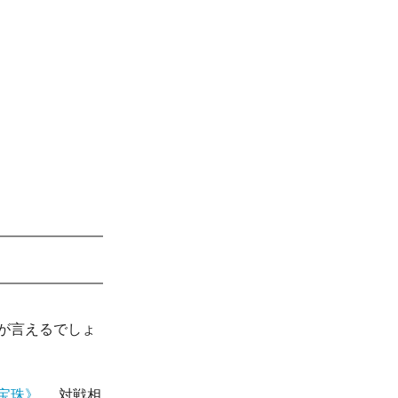
が言えるでしょ
宝珠》
……対戦相