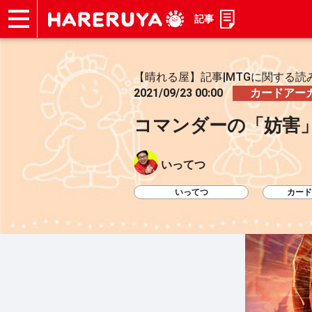
記事
ショップ
買取
記事
デッキ検索
デッキ構築
選手一覧
店舗一覧
イベント
お問い合わせ
【晴れる屋】記事|MTGに関する読
2021/09/23 00:00
カードアー
コマンダーの「妨害
いってつ
いってつ
カード