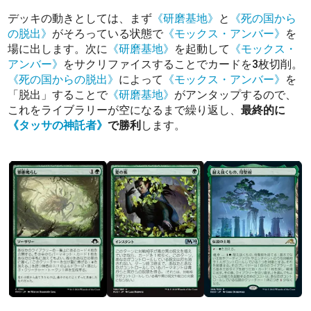
デッキの動きとしては、まず
《研磨基地》
と
《死の国から
の脱出》
がそろっている状態で
《モックス・アンバー》
を
場に出します。次に
《研磨基地》
を起動して
《モックス・
アンバー》
をサクリファイスすることでカードを3枚切削。
《死の国からの脱出》
によって
《モックス・アンバー》
を
「脱出」することで
《研磨基地》
がアンタップするので、
これをライブラリーが空になるまで繰り返し、
最終的に
《タッサの神託者》
で勝利
します。