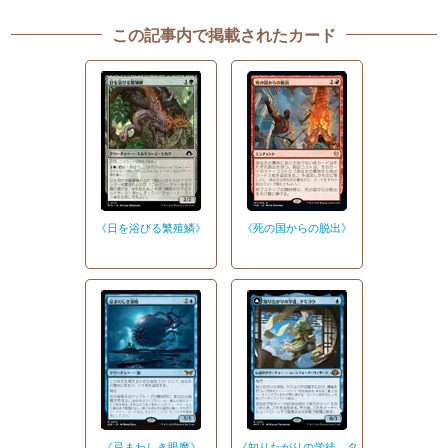
この記事内で掲載されたカード
《日を浴びる繁殖鱗》
《死の国からの脱出》
《忌まわしき眼魔》
《知りたがりの学徒、タ