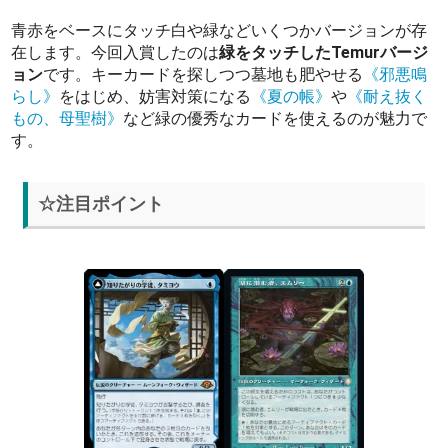
青赤をベースにタッチ白や緑などいくつかバージョンが存
在します。今回入賞したのは
緑をタッチしたTemurバージ
ョン
です。キーカードを探しつつ墓地も肥やせる
《邪悪鳴
らし》
をはじめ、妨害対策になる
《夏の帳》
や
《耐え抜く
もの、母聖樹》
など緑の優秀なカードを使えるのが魅力で
す。
☆注目ポイント