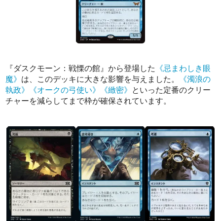
『ダスクモーン：戦慄の館』から登場した
《忌まわしき眼
魔》
は、このデッキに大きな影響を与えました。
《濁浪の
執政》
《オークの弓使い》
《緻密》
といった定番のクリー
チャーを減らしてまで枠が確保されています。