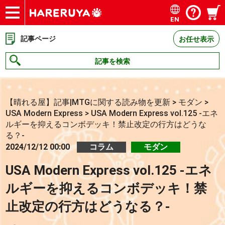
EN
ショップ
買取
記事
デッキ検索
デッキ構築
選手一覧
店舗一覧
イベント
お問い合わせ
記事ページ
お任せ表示
記事を検索
【晴れる屋】記事|MTGに関する読み物を更新
>
モダン
>
USA Modern Express
>
USA Modern Express vol.125 -エネ
ルギーを抑えるコンボデッキ！禁止改定の行方はどうな
る？-
2024/12/12 00:00
コラム
モダン
USA Modern Express vol.125 -エネ
ルギーを抑えるコンボデッキ！禁
止改定の行方はどうなる？-