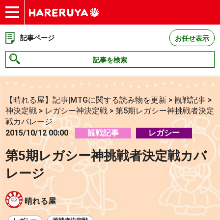
ショップ
買取
記事
デッキ検索
デッキ構築
選手一覧
店舗一覧
イベント
お問い合わせ
記事ページ
お任せ表示
記事を検索
【晴れる屋】記事|MTGに関する読み物を更新
>
観戦記事
>
神決定戦
>
レガシー神決定戦
>
第5期レガシー神挑戦者決定
戦カバレージ
2015/10/12 00:00
観戦記事
レガシー
第5期レガシー神挑戦者決定戦カバ
レージ
晴れる屋