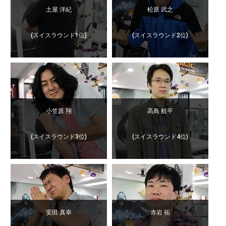
土屋 洋紀
松原 武之
(スイスラウンド1位)
(スイスラウンド2位)
小笠原 翔
高鳥 航平
(スイスラウンド3位)
(スイスラウンド4位)
安田 真幸
赤岩 拓