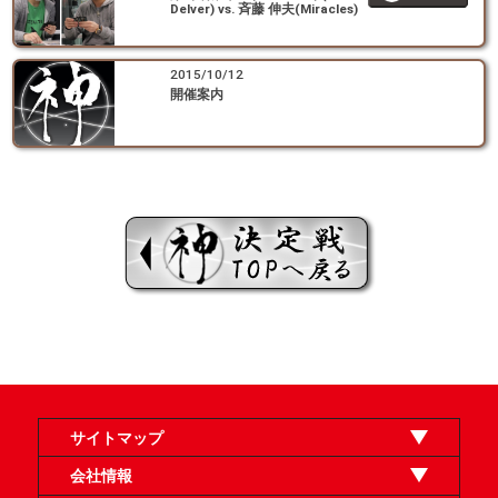
Delver) vs. 斉藤 伸夫(Miracles)
2015/10/12
開催案内
サイトマップ
オンラインショップ
買取
記事
選手一覧
デッキ検索
デッキ構築
イベント・大会
店舗のご案内
お問い合わせ
ヘルプ
FAQ
会社情報