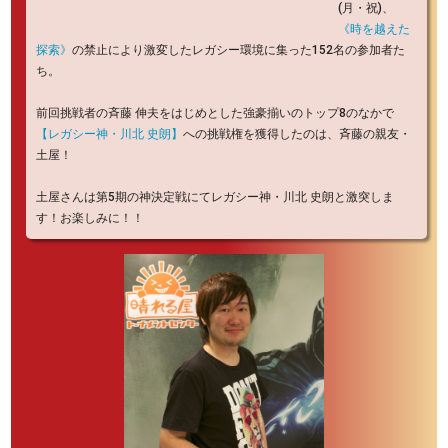
(月・祝)、
《時を越えた
探索》
の禁止により激変したレガシー環境に集った152名の参加者た
ち。
前回挑戦者の斉藤 伸夫をはじめとした強豪揃いのトップ8のなかで
【レガシー神・川北 史朗】
への挑戦権を獲得したのは、斉藤の親友・
土屋！
土屋さんは第5期の神決定戦にてレガシー神・川北 史朗と激突しま
す！お楽しみに！！