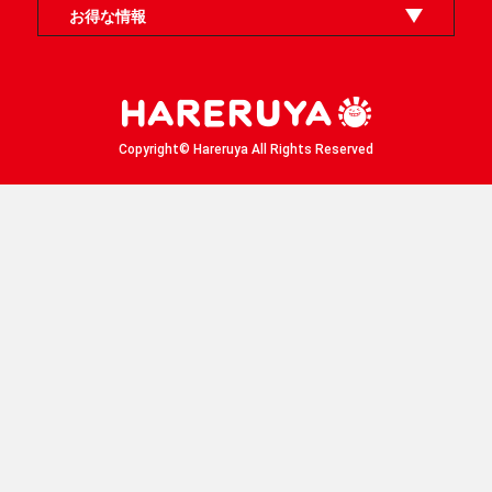
利用規約
スタッフ募集
特定商取引法表示
個人情報保護方針
企業情報
お得な情報
晴れる屋X
晴れる屋チャンネル
「イベント開催の手引き」請求フォーム
Copyright© Hareruya All Rights Reserved