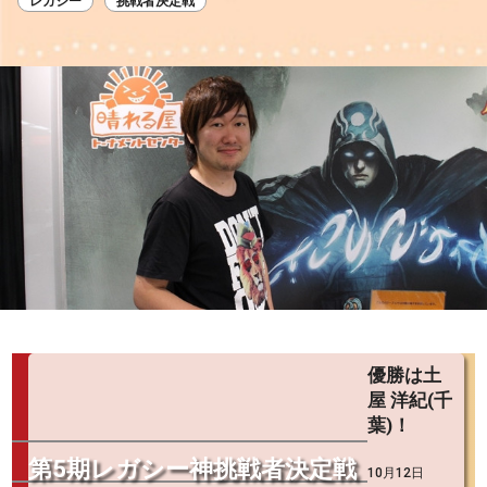
レガシー
挑戦者決定戦
優勝は土
屋 洋紀(千
葉)！
第5期レガシー神挑戦者決定戦
10月12日