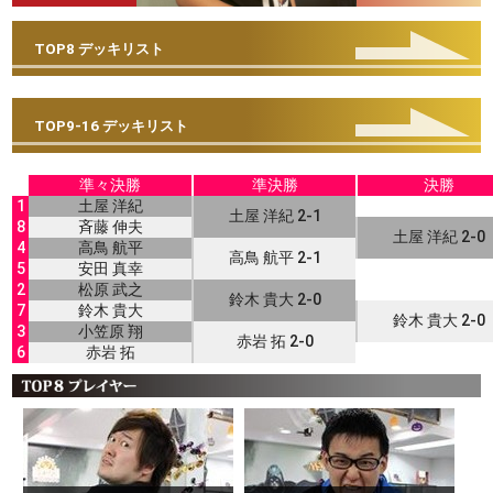
TOP8 デッキリスト
TOP9-16 デッキリスト
準々決勝
準決勝
決勝
1
土屋 洋紀
土屋 洋紀 2-1
8
斉藤 伸夫
土屋 洋紀 2-0
4
高鳥 航平
高鳥 航平 2-1
5
安田 真幸
2
松原 武之
鈴木 貴大 2-0
7
鈴木 貴大
鈴木 貴大 2-0
3
小笠原 翔
赤岩 拓 2-0
6
赤岩 拓