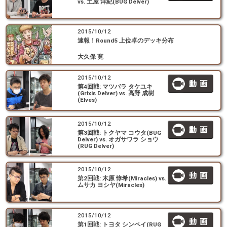
vs. 土屋 洋紀(BUG Delver)
2015/10/12
速報！Round5 上位卓のデッキ分布
大久保 寛
2015/10/12
第4回戦: マツバラ タケユキ
(Grixis Delver) vs. 高野 成樹
(Elves)
2015/10/12
第3回戦: トクヤマ コウタ(BUG
Delver) vs. オガサワラ ショウ
(RUG Delver)
2015/10/12
第2回戦: 木原 惇希(Miracles) vs.
ムサカ ヨシヤ(Miracles)
2015/10/12
第1回戦: トヨタ シンペイ(RUG