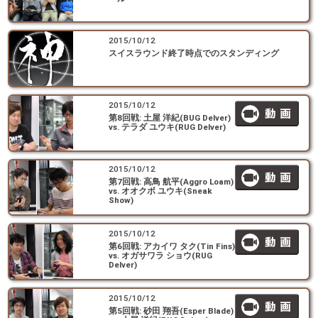
2015/10/12
スイスラウンド終了時点でのスタンディング
2015/10/12
第8回戦: 土屋 洋紀(BUG Delver)
vs. テラダ ユウキ(RUG Delver)
2015/10/12
第7回戦: 高鳥 航平(Aggro Loam)
vs. オオクボ ユウキ(Sneak
Show)
2015/10/12
第6回戦: アカイワ タク(Tin Fins)
vs. オガサワラ ショウ(RUG
Delver)
2015/10/12
第5回戦: 砂田 翔吾(Esper Blade)