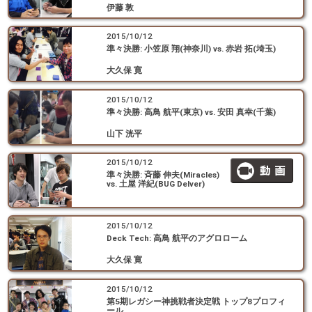
伊藤 敦
2015/10/12
準々決勝: 小笠原 翔(神奈川) vs. 赤岩 拓(埼玉)
大久保 寛
2015/10/12
準々決勝: 高鳥 航平(東京) vs. 安田 真幸(千葉)
山下 洸平
2015/10/12
準々決勝: 斉藤 伸夫(Miracles)
vs. 土屋 洋紀(BUG Delver)
2015/10/12
Deck Tech: 高鳥 航平のアグロローム
大久保 寛
2015/10/12
第5期レガシー神挑戦者決定戦 トップ8プロフィ
ール