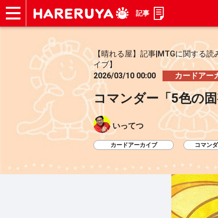
記事
ショップ
買取
記事
デッキ検索
デッキ構築
選手一覧
店舗一覧
イベント
お問い合わせ
【晴れる屋】記事|MTGに関する読
イブ】
2026/03/10 00:00
カードアー
コマンダー「5色の
いってつ
カードアーカイブ
コマンダ