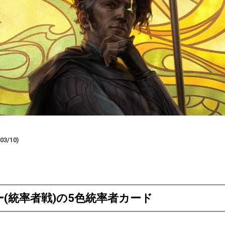
3/10)
(統率者戦)の5色統率者カード