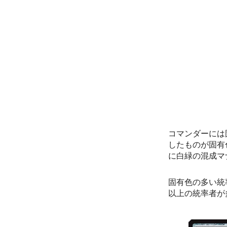
コマンダーには
したものが固有
に白緑の混成マ
固有色の多い統
以上の統率者が