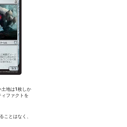
い土地は1枚しか
ティファクトを
なることはなく、