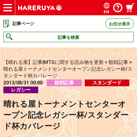
EN
ショップ
買取
記事
デッキ検索
デッキ構築
選手一覧
店舗一覧
イベント
お問い合わせ
記事ページ
お任せ表示
記事を検索
【晴れる屋】記事|MTGに関する読み物を更新
>
観戦記事
>
晴れる屋トーナメントセンターオープン記念レガシー杯/ス
タンダード杯カバレージ
2013/08/31 00:00
観戦記事
スタンダード
レガシー
晴れる屋トーナメントセンターオ
ープン記念レガシー杯/スタンダー
ド杯カバレージ