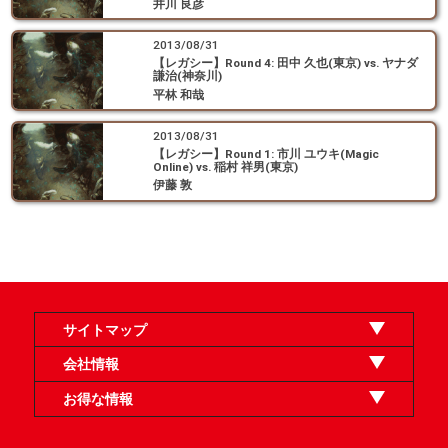
井川 良彦
2013/08/31
【レガシー】Round 4: 田中 久也(東京) vs. ヤナダ
謙治(神奈川)
平林 和哉
2013/08/31
【レガシー】Round 1: 市川 ユウキ(Magic
Online) vs. 稲村 祥男(東京)
伊藤 敦
サイトマップ
オンラインショップ
買取
記事
選手一覧
デッキ検索
デッキ構築
イベント・大会
店舗のご案内
お問い合わせ
ヘルプ
FAQ
会社情報
利用規約
スタッフ募集
特定商取引法表示
個人情報保護方針
企業情報
お得な情報
晴れる屋X
晴れる屋チャンネル
「イベント開催の手引き」請求フォーム