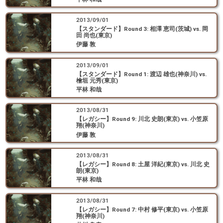
2013/09/01
【スタンダード】Round 3: 相澤 恵司(茨城) vs. 岡
田 尚也(東京)
伊藤 敦
2013/09/01
【スタンダード】Round 1: 渡辺 雄也(神奈川) vs.
檜垣 元秀(東京)
平林 和哉
2013/08/31
【レガシー】Round 9: 川北 史朗(東京) vs. 小笠原
翔(神奈川)
伊藤 敦
2013/08/31
【レガシー】Round 8: 土屋 洋紀(東京) vs. 川北 史
朗(東京)
平林 和哉
2013/08/31
【レガシー】Round 7: 中村 修平(東京) vs. 小笠原
翔(神奈川)