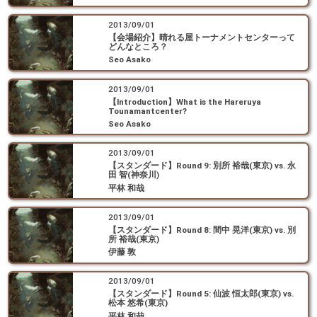
2013/09/01
【会場紹介】晴れる屋トーナメントセンターって
どんなところ？
Seo Asako
2013/09/01
【Introduction】What is the Hareruya
Tounamantcenter?
Seo Asako
2013/09/01
【スタンダード】Round 9: 別所 裕哉(東京) vs. 永
田 智(神奈川)
平林 和哉
2013/09/01
【スタンダード】Round 8: 間中 晃洋(東京) vs. 別
所 裕哉(東京)
伊藤 敦
2013/09/01
【スタンダード】Round 5: 仙波 恒太郎(東京) vs.
松本 悠希(東京)
平林 和哉