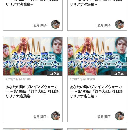
リリアナ決着編～
リリアナ対決編～
若月 繭子
若月 繭子
コラム
コラム
2020/11/24 00:00
2020/10/26 00:00
あなたの隣のプレインズウォーカ
あなたの隣のプレインズウォーカ
ー ～第106回 『灯争大戦』後日談
ー ～第105回 『灯争大戦』後日談
リリアナ追及編～
リリアナ逃亡編～
若月 繭子
若月 繭子