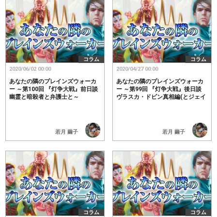
コラム
コラム
2020/06/02 00:00
2020/04/27 00:00
あなたの隣のプレインズウォーカ
あなたの隣のプレインズウォーカ
ー ～第100回 『灯争大戦』前日談
ー ～第99回 『灯争大戦』後日談
幽霊と暗殺者と弁護士と～
ヴラスカ・ドビン真相編(とジェイ
スの話)～
若月 繭子
若月 繭子
コラム
コラム