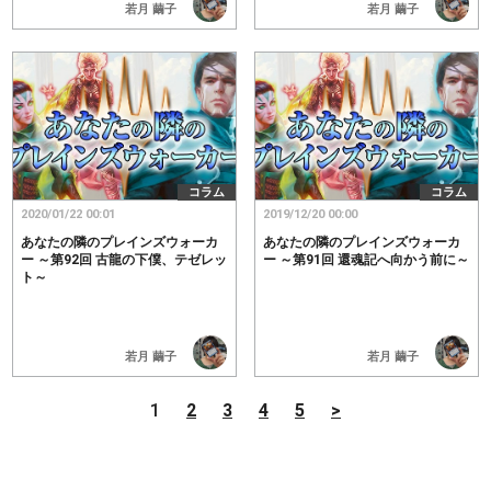
若月 繭子
若月 繭子
コラム
コラム
2020/01/22 00:01
2019/12/20 00:00
あなたの隣のプレインズウォーカ
あなたの隣のプレインズウォーカ
ー ～第92回 古龍の下僕、テゼレッ
ー ～第91回 還魂記へ向かう前に～
ト～
若月 繭子
若月 繭子
1
2
3
4
5
>