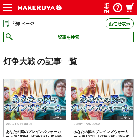
EN
ショップ
買取
記事
デッキ検索
デッキ構築
選手一覧
店舗一覧
イベント
お問い合わせ
記事ページ
お任せ表示
記事を検索
灯争大戦
の記事一覧
コラム
コラム
2020/12/11 00:01
2020/11/26 00:02
あなたの隣のプレインズウォーカ
あなたの隣のプレインズウォーカ
ー ～第108回 『灯争大戦』後日談
ー ～第107回 『灯争大戦』後日談