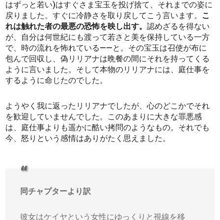
はずっと若い)はすぐさま宝玉を投げ捨て、それまでの姿に
戻りました。すぐに冷静さを取り戻してこう言います。
こ
れは触れた者の最悪の恐怖を映し出す。
認めざるを得ない
が、自分は何世紀にも渡って若さと美を保持している一方
で、時の流れを怖れている――と。その宝玉は召使が布に
包んで回収し、偽リリアナは晩餐の間にそれを持ってくる
ように言いました。そして本物のリリアナには、庭仕事を
するように命じたのでした。
ようやく我に返ったリリアナでしたが、心のどこかでそれ
を歓迎していませんでした。このあまりに大きな罪悪感
は、庭仕事よりも遥かに酷い拷問のようなもの。それでも
今、怒りという感情はありがたく思えました。
同チャプターより訳
彼女はケイヤという女性にゆっくりと視線を移