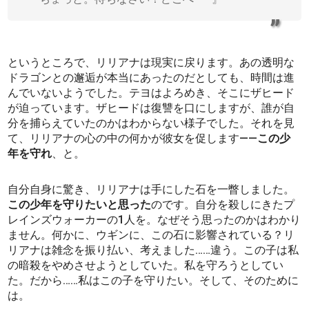
というところで、リリアナは現実に戻ります。あの透明な
ドラゴンとの邂逅が本当にあったのだとしても、時間は進
んでいないようでした。テヨはよろめき、そこにザヒード
が迫っています。ザヒードは復讐を口にしますが、誰が自
分を捕らえていたのかはわからない様子でした。それを見
て、リリアナの心の中の何かが彼女を促します――
この少
年を守れ
、と。
自分自身に驚き、リリアナは手にした石を一瞥しました。
この少年を守りたいと思った
のです。自分を殺しにきたプ
レインズウォーカーの1人を。なぜそう思ったのかはわかり
ません。何かに、ウギンに、この石に影響されている？リ
リアナは雑念を振り払い、考えました……違う。この子は私
の暗殺をやめさせようとしていた。私を守ろうとしてい
た。だから……私はこの子を守りたい。そして、そのために
は。