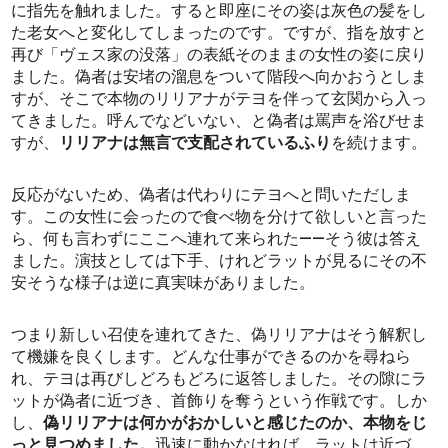
に指先を触れました。すると即座にその姿は灰色の髪をし
た老女へと変化してしまったのです。ですが、指を放すと
再び「ヴェス家の没落」の表紙そのままの女性の姿に戻り
ました。偽者は安堵の溜息をついて階段へ向かおうとしま
すが、そこで本物のリリアナがテヨを伴って玄関から入っ
てきました。呼んでなどいない、と偽者は罵声を浴びせま
すが、
リリアナは無言で支配されているふり
を続けます。
反応がないため、偽者は代わりにテヨへと問いただしま
す。この女性に会ったので食べ物を分けて欲しいと言った
ら、何も言わずにここへ連れて来られた――そう彼は答え
ました。演技としては下手、けれどラットが見るにその不
安そうな様子は逆に真実味がありました。
つまり新しい召使を連れてきた、偽リリアナはそう解釈し
て機嫌を良くします。どんな仕事ができるのかを尋ねら
れ、テヨは再びしどろもどろに返答しました。その隙にラ
ットが偽者に近づき、首飾りを奪うという作戦です。しか
し、
偽リリアナは何かがおかしいと感じたのか、本物をじ
っと見つめました。
迅速に動かなければ。ラットは近づ