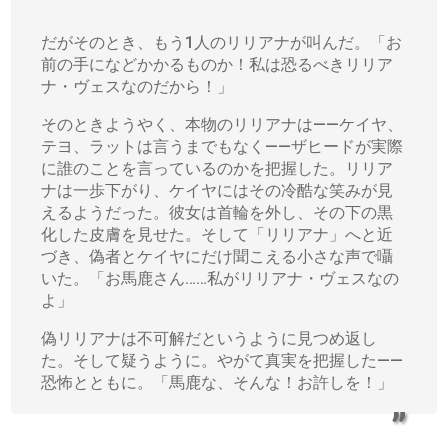
だがそのとき、もう1人のリリアナが叫んだ。「お
前の手になどかかるものか！私は恐るべきリリア
ナ・ヴェスなのだから！」
そのときようやく、本物のリリアナは――ケイヤ、
テヨ、ラットは言うまでもなく――ザヒードが実際
に誰のことを言っているのかを把握した。リリア
ナは一歩下がり、ケイヤにはその冷酷な笑みが見
えるようだった。彼女は首輪を外し、その下の黒
化した皮膚を見せた。そして「リリアナ」へと近
づき、偽者とケイヤにだけ聞こえる小さな声で囁
いた。「お馬鹿さん……私がリリアナ・ヴェスなの
よ」
偽リリアナは不可解だというように見つめ返し
た。そして疑うように。やがて真実を把握した――
恐怖とともに。「馬鹿な、そんな！お許しを！」