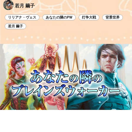
若月 繭子
リリアナ・ヴェス
あなたの隣のPW
灯争大戦
背景世界
若月 繭子