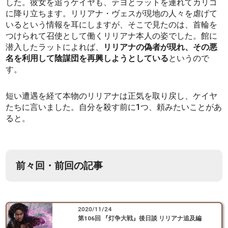
した。彼女を追うケイヤも、テヨとラットを連れてカリゴ
に降り立ちます。リリアナ・ヴェスが現地の人々を虐げて
いるという情報を耳にしますが、そこで見たのは、首輪を
つけられて召使として働くリリアナ本人の姿でした。館に
潜入したラットによれば、
リリアナの偽者が現れ、その悪
名を利用して陰謀団を再興しようとしている
というので
す。
短い遭遇を経て本物のリリアナは正気を取り戻し、ケイヤ
たちに言いました。自分を殺す前に1つ、頼みたいことがあ
ると。
前々回・前回の記事
2020/11/24
第106回 『灯争大戦』後日談 リリアナ追及編