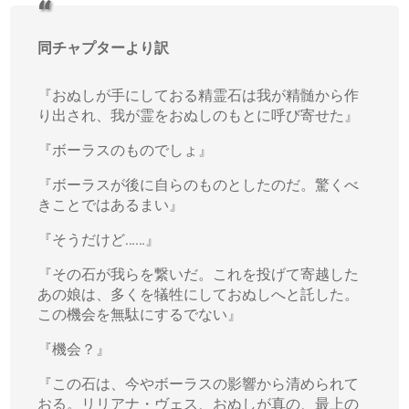
同チャプターより訳
『おぬしが手にしておる精霊石は我が精髄から作
り出され、我が霊をおぬしのもとに呼び寄せた』
『ボーラスのものでしょ』
『ボーラスが後に自らのものとしたのだ。驚くべ
きことではあるまい』
『そうだけど……』
『その石が我らを繋いだ。これを投げて寄越した
あの娘は、多くを犠牲にしておぬしへと託した。
この機会を無駄にするでない』
『機会？』
『この石は、今やボーラスの影響から清められて
おる。リリアナ・ヴェス、おぬしが真の、最上の