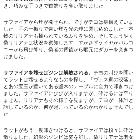
き、巧みな手つきで首飾りを奪い取りました。
サファイアから煙が発せられ、ですがテヨは身構えていま
した。手の一振りで青い煙を光の球に閉じ込めました。本
物のリリアナも操られているふりをやめ、そしてようやく
偽リリアナは状況を察知します。すかさずケイヤがバルコ
ニーから飛び降り、偽者の背後から喉元にダガーを突きつ
けました。
サファイアを壊せばジンは解放される。
テヨの叫びを聞い
てラットは壊せるようなものを探し、「ヴェス家の没落」
とあの宝玉が置いてある堅木のテーブルに全力で叩きつけ
ました。サファイアにひびが入りますが、砕けるには至り
ません。リリアナもその様子を見ますが、テヨが一体誰と
話しているのか、何が起こっているのかわかりませんでし
た。
ラットがもう一度叩きつけると、サファイアは粉々に砕け
散りました。幻影のゾンビは姿を消し、偽リリアナは老女