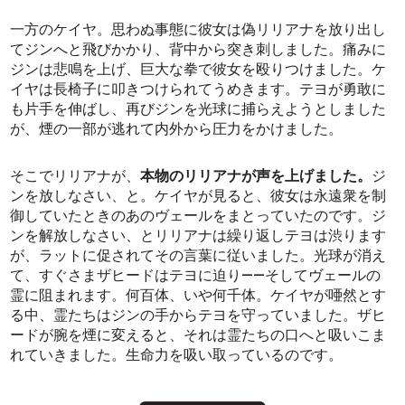
一方のケイヤ。思わぬ事態に彼女は偽リリアナを放り出し
てジンへと飛びかかり、背中から突き刺しました。痛みに
ジンは悲鳴を上げ、巨大な拳で彼女を殴りつけました。ケ
イヤは長椅子に叩きつけられてうめきます。テヨが勇敢に
も片手を伸ばし、再びジンを光球に捕らえようとしました
が、煙の一部が逃れて内外から圧力をかけました。
そこでリリアナが、
本物のリリアナが声を上げました。
ジ
ンを放しなさい、と。ケイヤが見ると、彼女は永遠衆を制
御していたときのあのヴェールをまとっていたのです。ジ
ンを解放しなさい、とリリアナは繰り返しテヨは渋ります
が、ラットに促されてその言葉に従いました。光球が消え
て、すぐさまザヒードはテヨに迫り――そしてヴェールの
霊に阻まれます。何百体、いや何千体。ケイヤが唖然とす
る中、霊たちはジンの手からテヨを守っていました。ザヒ
ードが腕を煙に変えると、それは霊たちの口へと吸いこま
れていきました。生命力を吸い取っているのです。