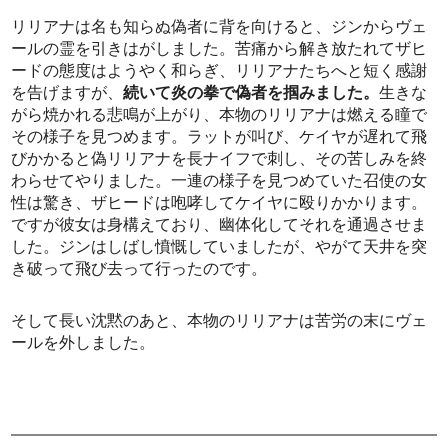
リリアナは名も知らぬ偽者に背を向けると、ジンからヴェ
ールの霊を引きはがしました。苦痛から解き放たれてザヒ
ードの態度はようやく和らぎ、リリアナたちへと短く感謝
を告げますが、
続いて炎の拳で偽者を掴みました。
生きな
がら焼かれる悲鳴が上がり、本物のリリアナは燃える瞳で
その様子を見つめます。ラットが叫び、ケイヤが遅れて飛
びかかると偽リリアナを長ナイフで刺し、その苦しみを終
わらせてやりました。一連の様子を見つめていた召使の女
性は驚き、ザヒードは咆哮してケイヤに殴りかかります。
ですが彼女は身構えており、幽体化してそれを通過させま
した。ジンはしばし憤慨していましたが、やがて天井を突
き破って飛び去って行ったのです。
そして長い沈黙のあと、本物のリリアナは苦労の末にヴェ
ールを外しました。