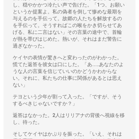
し、穏やかかつ冷たい声で告げた。「1つ、お願い
というか提案よ。私の偽者を倒して惨めな最期を
与えるのを手伝って。故郷の人たちを解放するの
を手伝って。そうすればこの喉をかき切らせてあ
げる、私に二言はない」その言葉の途中で、首輪
が熱を帯びはじめた。熱いが、それはまだ警告に
過ぎなかった。
ケイヤの表情が驚きへと変わったのがわかった。
慌てた返答を彼女は口にした。「あ……あなたのよ
うな人の言葉を信じていいのかどうかわからな
い。それに、私たちの仕事に関係があるとは思え
ない」
テヨという少年が割って入った。「ですが、そう
するべきじゃないですか？」
返答はなかった。2人はリリアナの背後へ視線を移
し、待った。
そしてケイヤはかぶりを振った。「いえ、それは