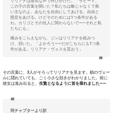
リリアナは陰気な声で呼びかけた。「ザヒード、
この子の言葉を聞いた？私たちは敵じゃなくて救
い主なのよ。あなたを自由にしてあげる。自由と
慈悲をあげる。けどそのためには1つ条件がある
わ。カリゴとその住人に関わらないで――それと私
たちにも」
痛みをこらえながら、ジンはリリアナを睨みつ
け、頷いた。「よかろう――だがこちらにも1つ条
件がある。リリアナ・ヴェスを貰おう」
その言葉に、3人がそろってリリアナを見ます。鎖のヴェー
ルに隠れていても、ごく小さな頷きがわかりました。前に
彼女は進み出ると、
生贄となるように首を垂れました――
同チャプターより訳