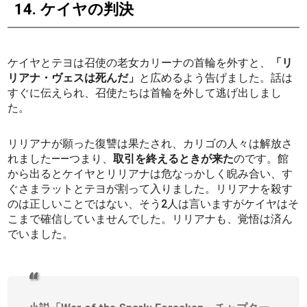
14. ケイヤの判決
ケイヤとテヨは召使の老女カリーナの首輪を外すと、
「リ
リアナ・ヴェスは死んだ」
と広めるよう告げました。話は
すぐに伝えられ、召使たちは首輪を外して逃げ出しまし
た。
リリアナが願った復讐は果たされ、カリゴの人々は解放さ
れました――つまり、
取引を終えるときが来た
のです。館
から出るとケイヤとリリアナは危なっかしく睨み合い、す
ぐさまラットとテヨが割って入りました。リリアナを殺す
のは正しいことではない、そう2人は言いますがケイヤはそ
こまで確信していませんでした。リリアナも、覚悟は済ん
でいました。