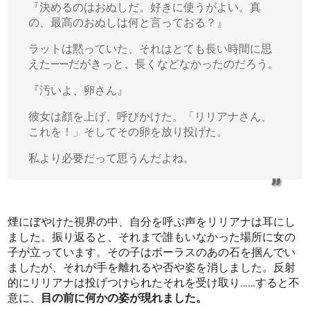
『決めるのはおぬしだ。好きに使うがよい。真
の、最高のおぬしは何と言っておる？』
ラットは黙っていた、それはとても長い時間に思
えた――だがきっと、長くなどなかったのだろう。
『汚いよ、卵さん』
彼女は顔を上げ、呼びかけた。「リリアナさん、
これを！」そしてその卵を放り投げた。
私より必要だって思うんだよね。
煙にぼやけた視界の中、自分を呼ぶ声をリリアナは耳にし
ました。振り返ると、それまで誰もいなかった場所に女の
子が立っています。その子はボーラスのあの石を掴んでい
ましたが、それが手を離れるや否や姿を消しました。反射
的にリリアナは投げつけられたそれを受け取り……すると不
意に、
目の前に何かの姿が現れました。