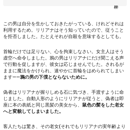
この男は自分を生かしておきたがっている、けれどそれは
利用するため。リリアナはそう知っていたので、従うこと
を拒否しました。たとえそれが自殺を意味するとしても。
首輪だけでは足りない、心を拘束しなさい。女主人はそう
虚空へ命令しました。鴉の男はリリアナにだけ聞こえる声
で行動を促しますが、彼女は応じませんでした。されるが
ままに魔法をかけられ、速やかに首輪をはめられてしまい
ます――
鴉の男の下僕とならないために。
偽者はリリアナが握りしめる石に気づき、手渡すように命
じました。自動人形のようにリリアナが従うと、偽者は即
座に本の表紙と同じ黒髪の美女から、
鼠色の髪をした老女
へと変貌してしまいました。
客人たちは驚き、その老女(それでもリリアナの実年齢より