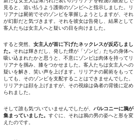
新たな女主人は薄汚れた装いのリリアナを軽蔑の眼差しで
見ると、追い払うよう護衛のゾンビへと指示しました。リ
リアナは屍術でそのゾンビを掌握しようとしますが、それ
が幻影だと気づきます。それを彼女は告発し、結果として
客人たちは女主人へと疑いの目を向けました。
すると突然、
女主人が首に下げたネックレスが反応しまし
た。
それは輝きだし、発した煙が「ゾンビ」たちの身体へ
吸い込まれたかと思うと、不意にゾンビは肉体を持ってリ
リアナを掴み、膝をつかせました。客人たちは女主人への
疑いを解き、笑い声を上げます。リリアナの屍術をもって
しても、そのゾンビを支配することはできませんでした。
リリアナは顔を上げますが、その視線は偽者の背後に定め
られました。
そして誰も気づいていませんでしたが、
バルコニーに鴉が
集まっていました。
すぐに、それは鴉の男の姿へと形を変
えたのです。