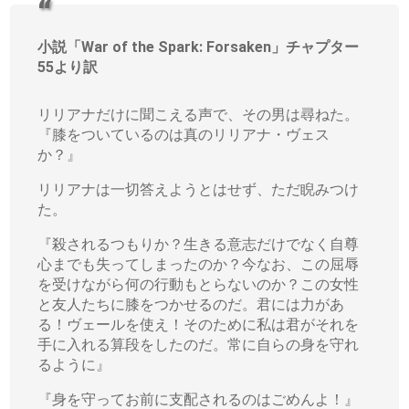
小説「War of the Spark: Forsaken」チャプター
55より訳
リリアナだけに聞こえる声で、その男は尋ねた。
『膝をついているのは真のリリアナ・ヴェス
か？』
リリアナは一切答えようとはせず、ただ睨みつけ
た。
『殺されるつもりか？生きる意志だけでなく自尊
心までも失ってしまったのか？今なお、この屈辱
を受けながら何の行動もとらないのか？この女性
と友人たちに膝をつかせるのだ。君には力があ
る！ヴェールを使え！そのために私は君がそれを
手に入れる算段をしたのだ。常に自らの身を守れ
るように』
『身を守ってお前に支配されるのはごめんよ！』