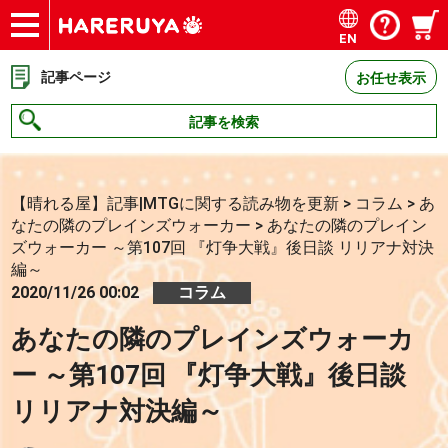
EN
ショップ
買取
記事
デッキ検索
デッキ構築
選手一覧
店舗一覧
イベント
お問い合わせ
記事ページ
お任せ表示
記事を検索
【晴れる屋】記事|MTGに関する読み物を更新
>
コラム
>
あ
なたの隣のプレインズウォーカー
>
あなたの隣のプレイン
ズウォーカー ～第107回 『灯争大戦』後日談 リリアナ対決
編～
2020/11/26 00:02
コラム
あなたの隣のプレインズウォーカ
ー ～第107回 『灯争大戦』後日談
リリアナ対決編～