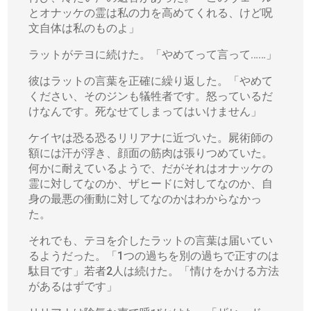
とオナッケの霊は私の力を高めてくれる、けど呪
文自体は私のものよ」
ラットがテヨに続けた。「やめてって言って……」
彼はラットの言葉を正確に繰り返した。「やめて
ください、そのジンも犠牲者です。怒っているだ
けなんです。死なせてしまってはいけません」
ケイヤは恐る恐るリリアナに近づいた。屍術師の
額には汗が浮き、顔面の筋肉は張りつめていた。
何かに耐えているようで、だがそれはオナッケの
霊に対してなのか、ザヒードに対してなのか、自
身の最悪の衝動に対してなのかはわからなかっ
た。
それでも、テヨを介したラットの言葉は届いてい
るようだった。「1つの過ちを別の過ちで正すのは
駄目です」若者2人は続けた。「情けをかける方法
があるはずです」