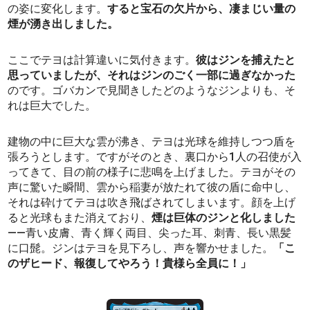
の姿に変化します。
すると宝石の欠片から、凄まじい量の
煙が湧き出しました。
ここでテヨは計算違いに気付きます。
彼はジンを捕えたと
思っていましたが、それはジンのごく一部に過ぎなかった
のです。ゴバカンで見聞きしたどのようなジンよりも、そ
れは巨大でした。
建物の中に巨大な雲が沸き、テヨは光球を維持しつつ盾を
張ろうとします。ですがそのとき、裏口から1人の召使が入
ってきて、目の前の様子に悲鳴を上げました。テヨがその
声に驚いた瞬間、雲から稲妻が放たれて彼の盾に命中し、
それは砕けてテヨは吹き飛ばされてしまいます。顔を上げ
ると光球もまた消えており、
煙は巨体のジンと化しました
――青い皮膚、青く輝く両目、尖った耳、刺青、長い黒髪
に口髭。ジンはテヨを見下ろし、声を響かせました。
「こ
のザヒード、報復してやろう！貴様ら全員に！」