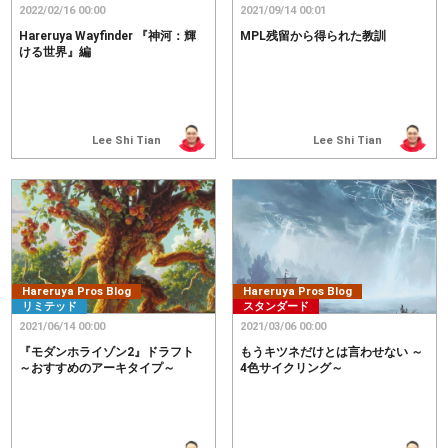
2022/02/16 00:00
2021/09/14 00:01
Hareruya Wayfinder 『神河：輝
MPL残留から得られた教訓
ける世界』編
Lee Shi Tian
Lee Shi Tian
Hareruya Pros Blog
Hareruya Pros Blog
リミテッド
スタンダード
2021/06/14 00:00
2021/03/06 00:00
『モダンホライゾン2』ドラフト
もうキツネだけとは言わせない ～
～おすすめのアーキタイプ～
4色サイクリング～