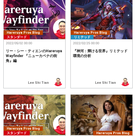
Hareruya Pros Blog
Hareruya Pros Blog
スタンダード
リミテッド
2022/05/02 00:00
2022/02/25 00:00
リー・シー・ティエンのHareruya
『神河：輝ける世界』リミテッド
Wayfinder 『ニューカペナの街
環境の分析
角』編
Lee Shi Tian
Lee Shi Tian
Hareruya Pros Blog
スタンダード
Hareruya Pros Blog