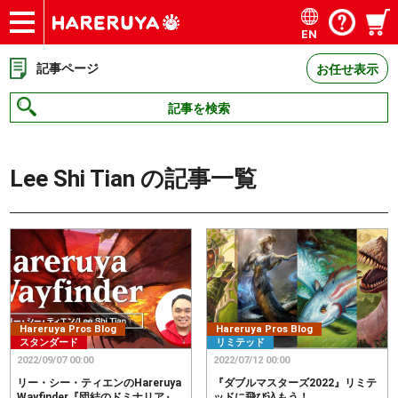
EN
ショップ
買取
記事
デッキ検索
デッキ構築
選手一覧
店舗一覧
イベント
お問い合わせ
記事ページ
お任せ表示
記事を検索
Lee Shi Tian
の記事一覧
Hareruya Pros Blog
Hareruya Pros Blog
スタンダード
リミテッド
2022/09/07 00:00
2022/07/12 00:00
リー・シー・ティエンのHareruya
『ダブルマスターズ2022』リミテ
Wayfinder『団結のドミナリア』
ッドに飛び込もう！