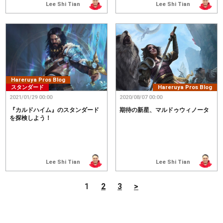
Lee Shi Tian
Lee Shi Tian
Hareruya Pros Blog
スタンダード
Hareruya Pros Blog
2021/01/29 00:00
2020/08/07 00:00
『カルドハイム』のスタンダード
期待の新星、マルドゥウィノータ
を探検しよう！
Lee Shi Tian
Lee Shi Tian
1
2
3
>