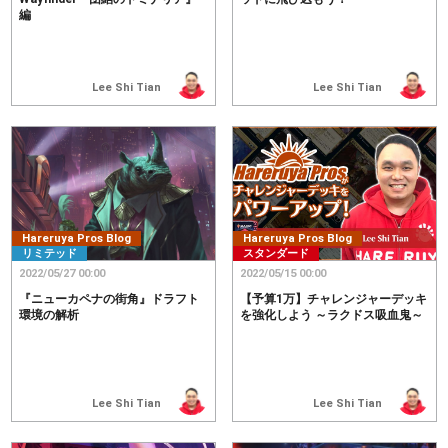
編
Lee Shi Tian
Lee Shi Tian
Hareruya Pros Blog
Hareruya Pros Blog
リミテッド
スタンダード
2022/05/27 00:00
2022/05/15 00:00
『ニューカペナの街角』ドラフト
【予算1万】チャレンジャーデッキ
環境の解析
を強化しよう ～ラクドス吸血鬼～
Lee Shi Tian
Lee Shi Tian