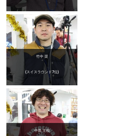
竹中 奨
(スイスラウンド7位)
中島 主税