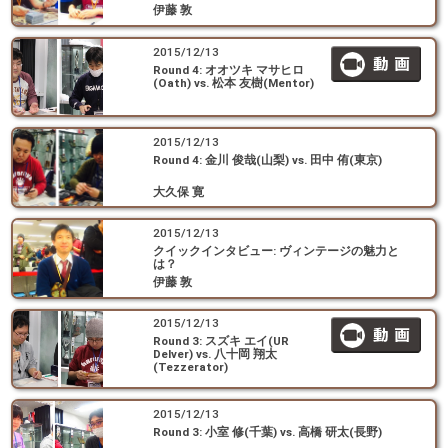
伊藤 敦
2015/12/13
Round 4: オオツキ マサヒロ
(Oath) vs. 松本 友樹(Mentor)
2015/12/13
Round 4: 金川 俊哉(山梨) vs. 田中 侑(東京)
大久保 寛
2015/12/13
クイックインタビュー: ヴィンテージの魅力と
は？
伊藤 敦
2015/12/13
Round 3: スズキ エイ(UR
Delver) vs. 八十岡 翔太
(Tezzerator)
2015/12/13
Round 3: 小室 修(千葉) vs. 高橋 研太(長野)