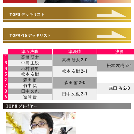
TOP8 デッキリスト
TOP9-16 デッキリスト
準々決勝
準決勝
決勝
1
高橋 研太
高橋 研太 2-0
8
中島 主税
松本 友樹 2-1
4
稲村 祥男
松本 友樹 2-1
5
松本 友樹
2
森田 侑
森田 侑 2-0
7
竹中 奨
森田 侑 2-0
3
田中 久也
田中 久也 2-1
6
冨澤 晋