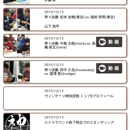
伊藤 敦
2015/12/13
準々決勝: 松本 友樹(東京) vs. 稲村 祥男(東京)
山下 洸平
2015/12/13
準々決勝: 中島 主税(Oath) vs. 高
橋 研太(Oath)
2015/12/13
準々決勝: 田中 久也(Doomsday)
vs. 冨澤 晋(Dredge)
2015/12/13
ヴィンテージ神決定戦 トップ8プロフィール
2015/12/13
スイスラウンド終了時点でのスタンディング