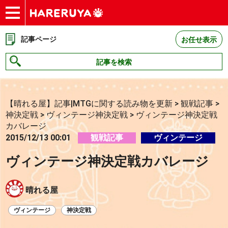
ショップ
買取
記事
デッキ検索
デッキ構築
選手一覧
店舗一覧
イベント
お問い合わせ
記事ページ
お任せ表示
記事を検索
【晴れる屋】記事|MTGに関する読み物を更新
>
観戦記事
>
神決定戦
>
ヴィンテージ神決定戦
>
ヴィンテージ神決定戦
カバレージ
2015/12/13 00:01
観戦記事
ヴィンテージ
ヴィンテージ神決定戦カバレージ
晴れる屋
ヴィンテージ
神決定戦