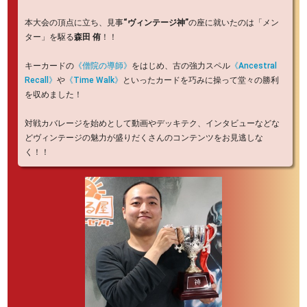
本大会の頂点に立ち、見事
“ヴィンテージ神”
の座に就いたのは「メン
ター」を駆る
森田 侑
！！
キーカードの
《僧院の導師》
をはじめ、古の強力スペル
《Ancestral
Recall》
や
《Time Walk》
といったカードを巧みに操って堂々の勝利
を収めました！
対戦カバレージを始めとして動画やデッキテク、インタビューなどな
どヴィンテージの魅力が盛りだくさんのコンテンツをお見逃しな
く！！