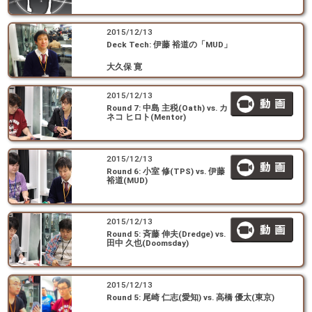
2015/12/13
Deck Tech: 伊藤 裕道の「MUD」
大久保 寛
2015/12/13
Round 7: 中島 主税(Oath) vs. カ
ネコ ヒロト(Mentor)
2015/12/13
Round 6: 小室 修(TPS) vs. 伊藤
裕道(MUD)
2015/12/13
Round 5: 斉藤 伸夫(Dredge) vs.
田中 久也(Doomsday)
2015/12/13
Round 5: 尾崎 仁志(愛知) vs. 高橋 優太(東京)