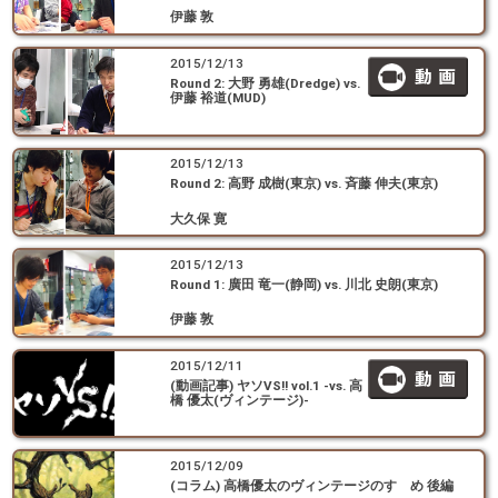
伊藤 敦
2015/12/13
Round 2: 大野 勇雄(Dredge) vs.
伊藤 裕道(MUD)
2015/12/13
Round 2: 高野 成樹(東京) vs. 斉藤 伸夫(東京)
大久保 寛
2015/12/13
Round 1: 廣田 竜一(静岡) vs. 川北 史朗(東京)
伊藤 敦
2015/12/11
(動画記事) ヤソVS!! vol.1 -vs. 高
橋 優太(ヴィンテージ)-
2015/12/09
(コラム) 高橋優太のヴィンテージのすゝめ 後編