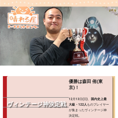
優勝は森田 侑(東
京)！
12月13日(日)、
国内史上最
ヴィンテージ神決定戦
大級・122人
ものプレイヤー
が集まったヴィンテージ神
決定戦。