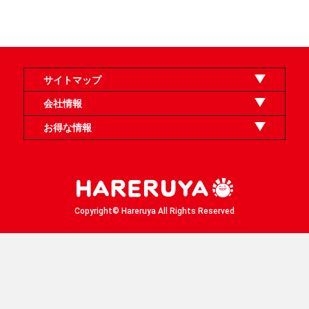
サイトマップ
オンラインショップ
買取
記事
選手一覧
デッキ検索
デッキ構築
イベント・大会
店舗のご案内
お問い合わせ
ヘルプ
FAQ
会社情報
利用規約
スタッフ募集
特定商取引法表示
個人情報保護方針
企業情報
お得な情報
晴れる屋X
晴れる屋チャンネル
「イベント開催の手引き」請求フォーム
Copyright© Hareruya All Rights Reserved