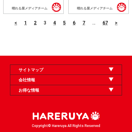
晴れる屋メディアチーム
晴れる屋メディアチーム
<
1
2
3
4
5
6
7
…
67
>
サイトマップ
オンラインショップ
買取
記事
選手一覧
デッキ検索
デッキ構築
イベント・大会
店舗のご案内
お問い合わせ
ヘルプ
FAQ
会社情報
利用規約
スタッフ募集
特定商取引法表示
個人情報保護方針
企業情報
お得な情報
晴れる屋X
晴れる屋チャンネル
「イベント開催の手引き」請求フォーム
Copyright© Hareruya All Rights Reserved