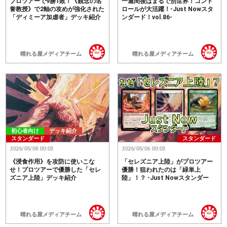
プロツアーで9勝1敗！《観念の名
一週間後はまるで別世界！コント
誉教授》で2軸の攻めが強化された
ロールが大活躍！-Just Nowスタ
「ディミーア加虐者」デッキ紹介
ンダード！vol.86-
晴れる屋メディアチーム
晴れる屋メディアチーム
初心者向け
デッキ紹介
スタンダード
スタンダード
2026/05/08 00:03
2026/05/06 00:03
《浸食作用》を攻防に使いこな
「セレズニア上陸」がプロツアー
せ！プロツアーで優勝した「セレ
優勝！狙われたのは「緑単上
ズニア上陸」デッキ紹介
陸」！？ -Just Nowスタンダー
ド！ vol.85-
晴れる屋メディアチーム
晴れる屋メディアチーム