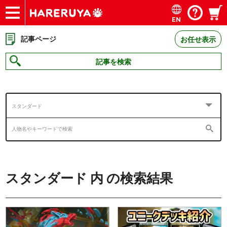
EN
ショップ
買取
記事
デッキ検索
デッキ構築
選手一覧
店舗一覧
イベント
お問い合わせ
記事ページ
お任せ表示
記事を検索
スタンダード
スタンダード
内
の検索結果