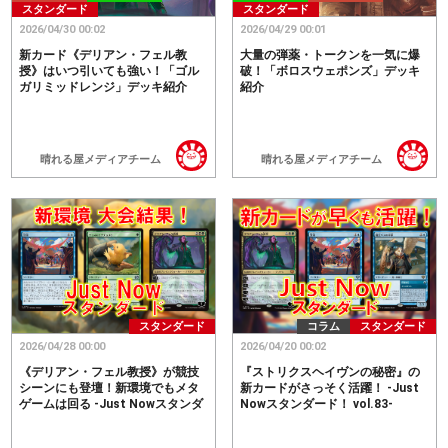
スタンダード
スタンダード
2026/04/30 00:02
2026/04/29 00:01
新カード《デリアン・フェル教
大量の弾薬・トークンを一気に爆
授》はいつ引いても強い！「ゴル
破！「ボロスウェポンズ」デッキ
ガリミッドレンジ」デッキ紹介
紹介
晴れる屋メディアチーム
晴れる屋メディアチーム
スタンダード
コラム
スタンダード
2026/04/28 00:00
2026/04/20 00:02
《デリアン・フェル教授》が競技
『ストリクスヘイヴンの秘密』の
シーンにも登壇！新環境でもメタ
新カードがさっそく活躍！ -Just
ゲームは回る -Just Nowスタンダ
Nowスタンダード！ vol.83-
ード！ vol.84-