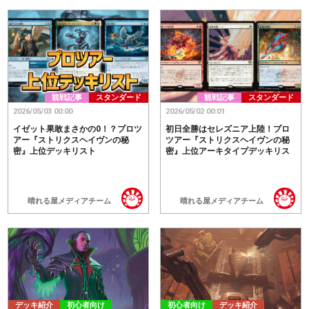
観戦記事
スタンダード
観戦記事
スタンダード
2026/05/03 00:00
2026/05/02 00:01
イゼット果敢まさかの0！？プロツ
初日全勝はセレズニア上陸！プロ
アー『ストリクスヘイヴンの秘
ツアー『ストリクスヘイヴンの秘
密』上位デッキリスト
密』上位アーキタイプデッキリス
ト
晴れる屋メディアチーム
晴れる屋メディアチーム
デッキ紹介
初心者向け
初心者向け
デッキ紹介