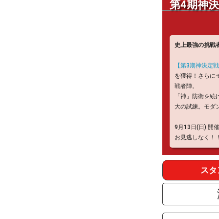
第4期
史上最強の挑戦
【第3期神決定
を獲得！さらに
戦者陣。
「神」防衛を続
大の試練。モダ
9月13日(日)
お見逃しなく！
スタ