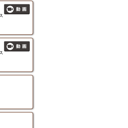
シス
シス