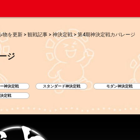
み物を更新
>
観戦記事
>
神決定戦
>
第4期神決定戦カバレージ
ージ
ー神決定戦
スタンダード神決定戦
モダン神決定戦
決定戦