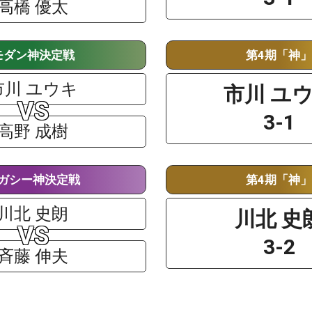
高橋 優太
モダン神決定戦
第4期「神
市川 ユウキ
市川 ユ
3-1
高野 成樹
ガシー神決定戦
第4期「神
川北 史朗
川北 史
3-2
斉藤 伸夫