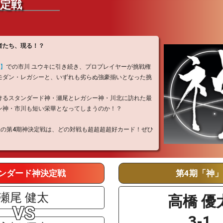
神決定戦
者たち、現る！？
戦】
での市川 ユウキに引き続き、プロプレイヤーが挑戦権
モダン・レガシーと、いずれも劣らぬ強豪揃いとなった挑
けるスタンダード神・瀬尾とレガシー神・川北に訪れた最
ン神・市川も短い栄華となってしまうのか！？
 開催の第4期神決定戦は、どの対戦も超超超超好カード！ぜひ
！
ンダード神決定戦
第4期「神
瀬尾 健太
高橋 優
3-1