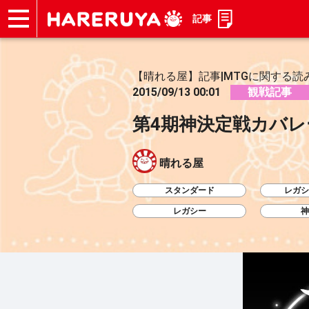
記事
ショップ
買取
記事
デッキ検索
デッキ構築
選手一覧
店舗一覧
イベント
お問い合わせ
【晴れる屋】記事|MTGに関する読
2015/09/13 00:01
観戦記事
第4期神決定戦カバレ
晴れる屋
スタンダード
レガシ
レガシー
神