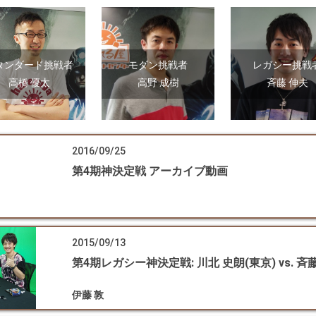
タンダード挑戦者
モダン挑戦者
レガシー挑戦
高橋 優太
高野 成樹
斉藤 伸夫
2016/09/25
第4期神決定戦 アーカイブ動画
2015/09/13
第4期レガシー神決定戦: 川北 史朗(東京) vs. 斉
伊藤 敦