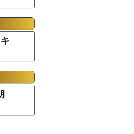
」
ウキ
」
朗