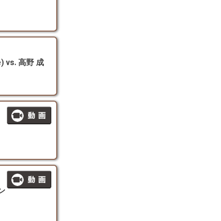
 vs. 高野 成
マン