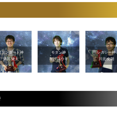
」
スタンダード神
モダン神
レガシー神
瀬尾 健太
市川 ユウキ
川北 史朗
者