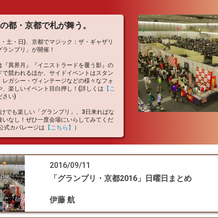
の都・京都で札が舞う。
(金・土・日)、京都でマジック：ザ・ギャザリ
グランプリ」が開催！
は『異界月』『イニストラードを覆う影』の
ドで競われるほか、サイドイベントはスタン
・レガシー・ヴィンテージなどの様々なフォ
や、楽しいイベント目白押し！(詳しくは
【こ
さい)
だけでも楽しい「グランプリ」、3日来ればな
違いなし！ぜひ一度会場にいらしてみてくだ
jp公式カバレージは
【こちら】
）
2016/09/11
「グランプリ・京都2016」日曜日まとめ
伊藤 航