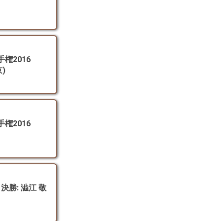
権2016
京)
権2016
決勝: 澁江 敬