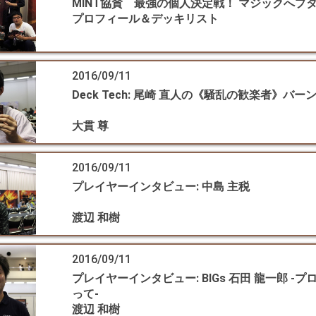
MINT協賛 最強の個人決定戦！ マジックへプ
プロフィール＆デッキリスト
2016/09/11
Deck Tech: 尾崎 直人の《騒乱の歓楽者》バー
大貫 尊
2016/09/11
プレイヤーインタビュー: 中島 主税
渡辺 和樹
2016/09/11
プレイヤーインタビュー: BIGs 石田 龍一郎 -
って-
渡辺 和樹