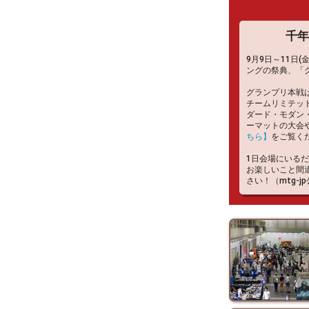
千年
9月9日～11日
ングの祭典、「
グランプリ本戦
チームリミテッ
ダード・モダン
ーマットの大会
ちら】
をご覧くだ
1日会場にいる
お楽しいこと間
さい！（mtg-