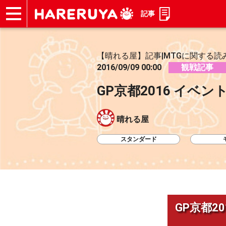
記事
ショップ
買取
記事
デッキ検索
デッキ構築
選手一覧
店舗一覧
イベント
お問い合わせ
【晴れる屋】記事|MTGに関する読
2016/09/09 00:00
観戦記事
GP京都2016 イベ
晴れる屋
スタンダード
GP京都2